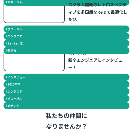
#
マネージャー
スクラム開発のレトロスペクテ
ィブを多国籍なR&Dで最適化し
た話
#
グローバル
#
エンジニア
#
Zenken流
#
働き方
2014.04.21
新卒エンジニアにインタビュ
ー！
#
インタビュー
#
2015年卒
#
エンジニア
#
グローバル
#
メディア
私たちの仲間に
なりませんか？