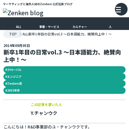
マーケティングと海外人材のZenken
公式社員ブログ
メインコンテンツにスキップ
バ
ALL
事業・サービス
カルチャー
人
TOP
ALL
新卒1年目の日常vol.3 ～日本語能力、絶賛向上中！～
2014年09月05日
新卒1年目の日常vol.3 ～日本語能力、絶賛向
上中！～
#
グローバル
#
エンジニア
#
Zenken流
#
2015年卒
この記事を書いた人
Y.チャンウク
こんにちは！R&D事業部のユ・チャンウクです。