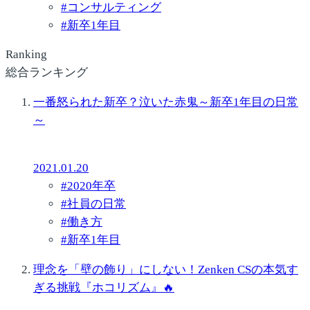
#
コンサルティング
#
新卒1年目
Ranking
総合ランキング
一番怒られた新卒？泣いた赤鬼～新卒1年目の日常
～
2021.01.20
#
2020年卒
#
社員の日常
#
働き方
#
新卒1年目
理念を「壁の飾り」にしない！Zenken CSの本気す
ぎる挑戦『ホコリズム』🔥