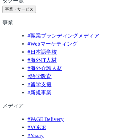
タグ一覧
事業・サービス
事業
#
職業ブランディングメディア
#
Webマーケティング
#
日本語学校
#
海外IT人材
#
海外介護人材
#
語学教育
#
留学支援
#
新規事業
メディア
#
PAGE Delivery
#
VOiCE
#
Yaaay