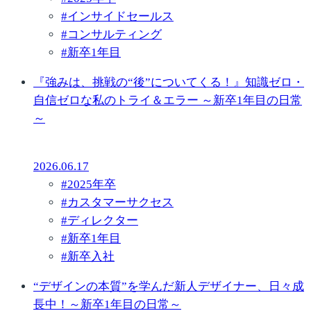
#
インサイドセールス
#
コンサルティング
#
新卒1年目
『強みは、挑戦の“後”についてくる！』知識ゼロ・
自信ゼロな私のトライ＆エラー ～新卒1年目の日常
～
2026.06.17
#
2025年卒
#
カスタマーサクセス
#
ディレクター
#
新卒1年目
#
新卒入社
“デザインの本質”を学んだ新人デザイナー、日々成
長中！～新卒1年目の日常～