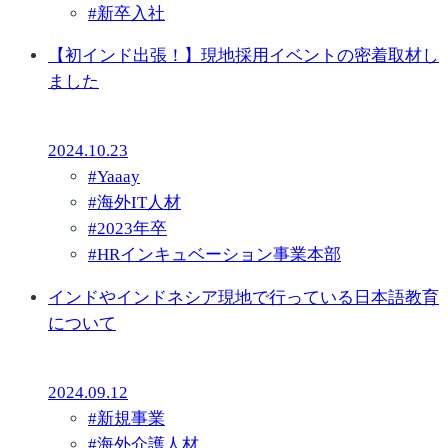
#
新卒入社
【初インド出張！】現地採用イベントの密着取材し
ました
2024.10.23
#
Yaaay
#
海外IT人材
#
2023年卒
#
HRインキュベーション事業本部
インドやインドネシア現地で行っている日本語教育
について
2024.09.12
#
新規事業
#
海外介護人材