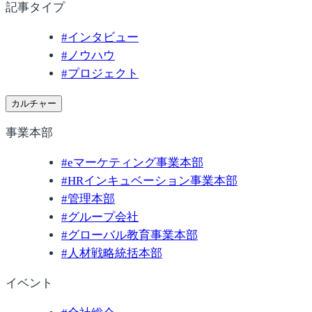
記事タイプ
#
インタビュー
#
ノウハウ
#
プロジェクト
カルチャー
事業本部
#
eマーケティング事業本部
#
HRインキュベーション事業本部
#
管理本部
#
グループ会社
#
グローバル教育事業本部
#
人材戦略統括本部
イベント