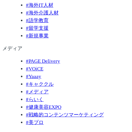
#
海外IT人材
#
海外介護人材
#
語学教育
#
留学支援
#
新規事業
メディア
#
PAGE Delivery
#
VOiCE
#
Yaaay
#
キャククル
#
メディア
#
らいく
#
健康美容EXPO
#
戦略的コンテンツマーケティング
#
美プロ