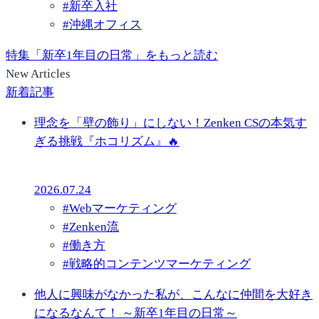
#
新卒入社
#
沖縄オフィス
特集「新卒1年目の日常」をもっと読む
New Articles
新着記事
理念を「壁の飾り」にしない！Zenken CSの本気す
ぎる挑戦『ホコリズム』🔥
2026.07.24
#
Webマーケティング
#
Zenken流
#
働き方
#
戦略的コンテンツマーケティング
他人に興味がなかった私が、こんなに仲間を大好き
になるなんて！ ～新卒1年目の日常～