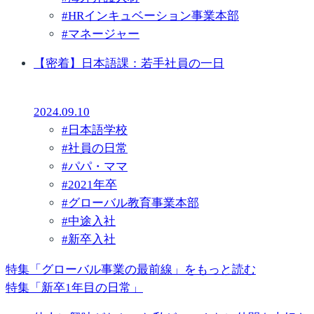
#
HRインキュベーション事業本部
#
マネージャー
【密着】日本語課：若手社員の一日
2024.09.10
#
日本語学校
#
社員の日常
#
パパ・ママ
#
2021年卒
#
グローバル教育事業本部
#
中途入社
#
新卒入社
特集「グローバル事業の最前線」をもっと読む
特集「新卒1年目の日常」