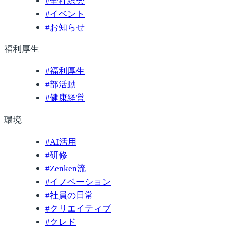
#
全社総会
#
イベント
#
お知らせ
福利厚生
#
福利厚生
#
部活動
#
健康経営
環境
#
AI活用
#
研修
#
Zenken流
#
イノベーション
#
社員の日常
#
クリエイティブ
#
クレド