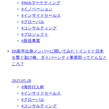
#
Webマーケティング
#
イノベーション
#
インサイドセールス
#
グローバル
#
コンサルティング
#
プロジェクト
#
新規事業
DS新卒出身メンバーに聞いてみた！インドと日本
を繋ぐ架け橋、ダイバーシティ事業部ってどんなと
ころ？
2025.05.28
#
海外IT人材
#
インサイドセールス
#
グローバル
#
コンサルティング