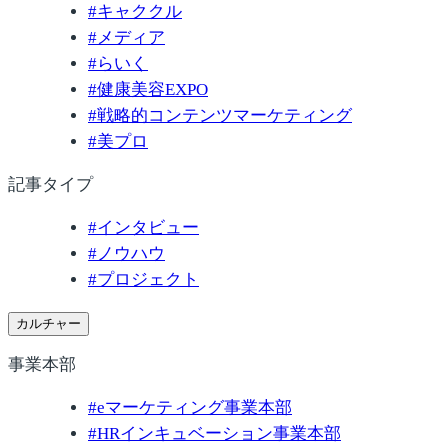
#
キャククル
#
メディア
#
らいく
#
健康美容EXPO
#
戦略的コンテンツマーケティング
#
美プロ
記事タイプ
#
インタビュー
#
ノウハウ
#
プロジェクト
カルチャー
事業本部
#
eマーケティング事業本部
#
HRインキュベーション事業本部