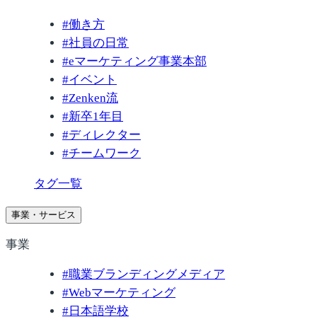
#
働き方
#
社員の日常
#
eマーケティング事業本部
#
イベント
#
Zenken流
#
新卒1年目
#
ディレクター
#
チームワーク
タグ一覧
事業・サービス
事業
#
職業ブランディングメディア
#
Webマーケティング
#
日本語学校