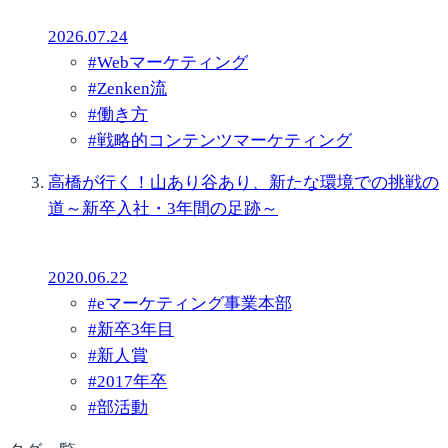
2026.07.24
#
Webマーケティング
#
Zenken流
#
働き方
#
戦略的コンテンツマーケティング
高橋が行く！山あり谷あり、新たな環境での挑戦の
道～新卒入社・3年間の足跡～
2020.06.22
#
eマーケティング事業本部
#
新卒3年目
#
新人賞
#
2017年卒
#
部活動