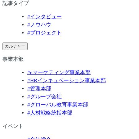
記事タイプ
#
インタビュー
#
ノウハウ
#
プロジェクト
カルチャー
事業本部
#
eマーケティング事業本部
#
HRインキュベーション事業本部
#
管理本部
#
グループ会社
#
グローバル教育事業本部
#
人材戦略統括本部
イベント