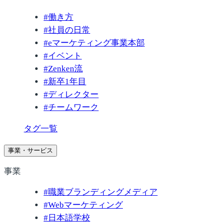
#
働き方
#
社員の日常
#
eマーケティング事業本部
#
イベント
#
Zenken流
#
新卒1年目
#
ディレクター
#
チームワーク
タグ一覧
事業・サービス
事業
#
職業ブランディングメディア
#
Webマーケティング
#
日本語学校