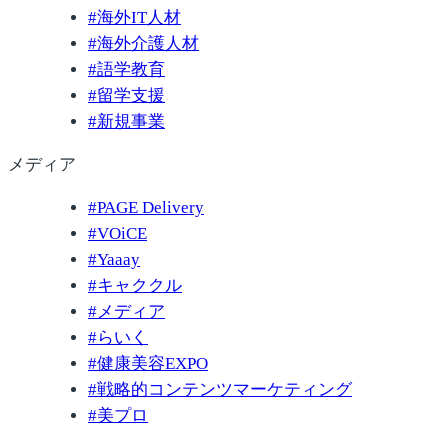
#
海外IT人材
#
海外介護人材
#
語学教育
#
留学支援
#
新規事業
メディア
#
PAGE Delivery
#
VOiCE
#
Yaaay
#
キャククル
#
メディア
#
らいく
#
健康美容EXPO
#
戦略的コンテンツマーケティング
#
美プロ