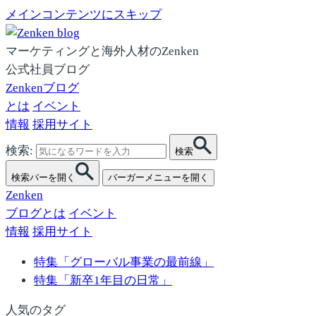
メインコンテンツにスキップ
マーケティングと海外人材のZenken
公式社員ブログ
Zenkenブログ
とは
イベント
情報
採用サイト
検索:
検索
検索バーを開く
バーガーメニューを開く
Zenken
ブログとは
イベント
情報
採用サイト
特集「グローバル事業の最前線」
特集「新卒1年目の日常」
人気のタグ