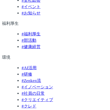
#
全社総会
#
イベント
#
お知らせ
福利厚生
#
福利厚生
#
部活動
#
健康経営
環境
#
AI活用
#
研修
#
Zenken流
#
イノベーション
#
社員の日常
#
クリエイティブ
#
クレド