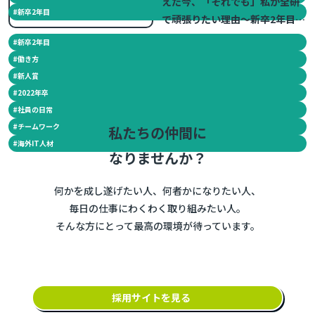
えた今、「それでも」私が全研
#
新卒2年目
で頑張りたい理由～新卒2年目の
日常～
#
新卒2年目
#
働き方
#
新人賞
#
2022年卒
#
社員の日常
#
チームワーク
私たちの仲間に
#
海外IT人材
なりませんか？
何かを成し遂げたい人、何者かになりたい人、
毎日の仕事にわくわく取り組みたい人。
そんな方にとって最高の環境が待っています。
採用サイトを見る