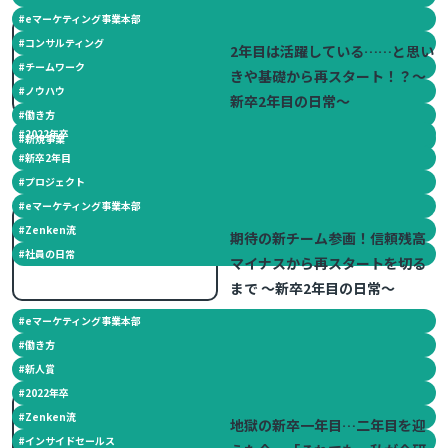
#
eマーケティング事業本部
2024.06.28
#
コンサルティング
2年目は活躍している……と思い
#
チームワーク
きや基礎から再スタート！？～
#
ノウハウ
新卒2年目の日常～
#
働き方
#
2022年卒
#
新規事業
#
新卒2年目
#
プロジェクト
#
eマーケティング事業本部
2023.11.14
#
Zenken流
期待の新チーム参画！信頼残高
#
社員の日常
マイナスから再スタートを切る
まで ～新卒2年目の日常～
#
eマーケティング事業本部
#
働き方
#
新人賞
#
2022年卒
2023.07.10
#
Zenken流
地獄の新卒一年目…二年目を迎
#
インサイドセールス