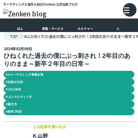
マーケティングと海外人材のZenken
公式社員ブログ
メインコンテンツにスキップ
バ
ALL
事業・サービス
カルチャー
人
TOP
ALL
ひねくれた過去の僕にぶっ刺され！2年目のありのまま～新卒２
2024年02月09日
ひねくれた過去の僕にぶっ刺され！2年目のあ
りのまま～新卒２年目の日常～
#
eマーケティング事業本部
#
社員の日常
#
2022年卒
#
コンサルティング
#
働き方
#
新卒2年目
この記事を書いた人
K.山野