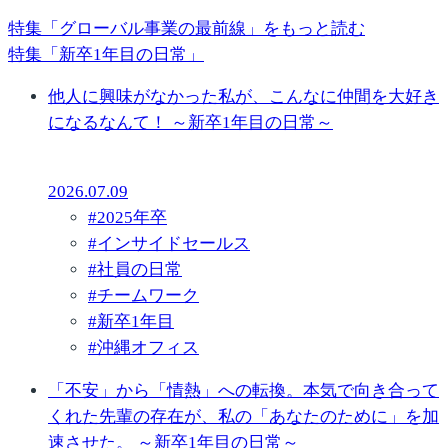
特集「グローバル事業の最前線」をもっと読む
特集「新卒1年目の日常」
他人に興味がなかった私が、こんなに仲間を大好き
になるなんて！ ～新卒1年目の日常～
2026.07.09
#
2025年卒
#
インサイドセールス
#
社員の日常
#
チームワーク
#
新卒1年目
#
沖縄オフィス
「不安」から「情熱」への転換。本気で向き合って
くれた先輩の存在が、私の「あなたのために」を加
速させた。 ～新卒1年目の日常～