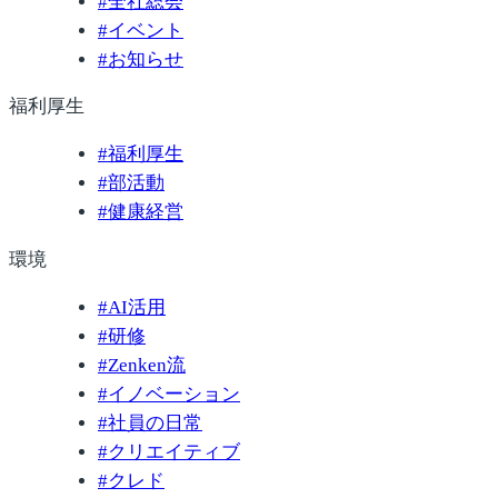
#
全社総会
#
イベント
#
お知らせ
福利厚生
#
福利厚生
#
部活動
#
健康経営
環境
#
AI活用
#
研修
#
Zenken流
#
イノベーション
#
社員の日常
#
クリエイティブ
#
クレド