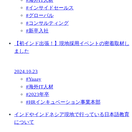
#
海外IT人材
#
インサイドセールス
#
グローバル
#
コンサルティング
#
新卒入社
【初インド出張！】現地採用イベントの密着取材し
ました
2024.10.23
#
Yaaay
#
海外IT人材
#
2023年卒
#
HRインキュベーション事業本部
インドやインドネシア現地で行っている日本語教育
について