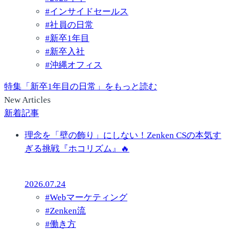
#
インサイドセールス
#
社員の日常
#
新卒1年目
#
新卒入社
#
沖縄オフィス
特集「新卒1年目の日常」をもっと読む
New Articles
新着記事
理念を「壁の飾り」にしない！Zenken CSの本気す
ぎる挑戦『ホコリズム』🔥
2026.07.24
#
Webマーケティング
#
Zenken流
#
働き方