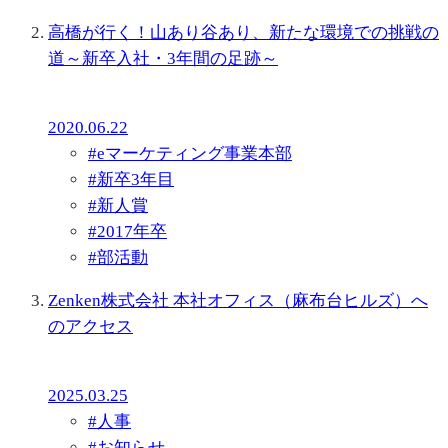
高橋が行く！山あり谷あり、新たな環境での挑戦の
道～新卒入社・3年間の足跡～
2020.06.22
#
eマーケティング事業本部
#
新卒3年目
#
新人賞
#
2017年卒
#
部活動
Zenken株式会社 本社オフィス（麻布台ヒルズ）へ
のアクセス
2025.03.25
#
人事
#
お知らせ