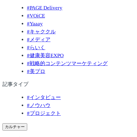
#
PAGE Delivery
#
VOiCE
#
Yaaay
#
キャククル
#
メディア
#
らいく
#
健康美容EXPO
#
戦略的コンテンツマーケティング
#
美プロ
記事タイプ
#
インタビュー
#
ノウハウ
#
プロジェクト
カルチャー