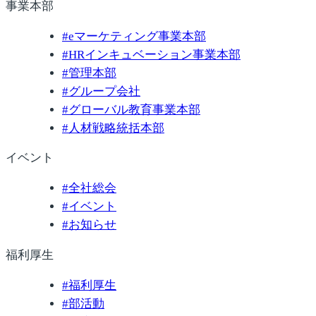
事業本部
#
eマーケティング事業本部
#
HRインキュベーション事業本部
#
管理本部
#
グループ会社
#
グローバル教育事業本部
#
人材戦略統括本部
イベント
#
全社総会
#
イベント
#
お知らせ
福利厚生
#
福利厚生
#
部活動