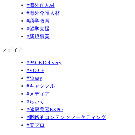
#
海外IT人材
#
海外介護人材
#
語学教育
#
留学支援
#
新規事業
メディア
#
PAGE Delivery
#
VOiCE
#
Yaaay
#
キャククル
#
メディア
#
らいく
#
健康美容EXPO
#
戦略的コンテンツマーケティング
#
美プロ