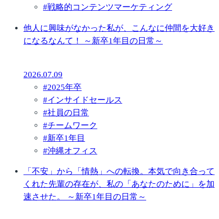
#
戦略的コンテンツマーケティング
他人に興味がなかった私が、こんなに仲間を大好き
になるなんて！ ～新卒1年目の日常～
2026.07.09
#
2025年卒
#
インサイドセールス
#
社員の日常
#
チームワーク
#
新卒1年目
#
沖縄オフィス
「不安」から「情熱」への転換。本気で向き合って
くれた先輩の存在が、私の「あなたのために」を加
速させた。 ～新卒1年目の日常～