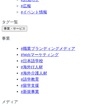
#
広報
#
イベント情報
タグ一覧
事業・サービス
事業
#
職業ブランディングメディア
#
Webマーケティング
#
日本語学校
#
海外IT人材
#
海外介護人材
#
語学教育
#
留学支援
#
新規事業
メディア