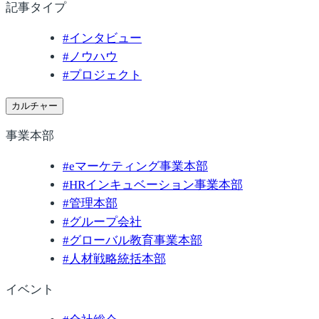
記事タイプ
#
インタビュー
#
ノウハウ
#
プロジェクト
カルチャー
事業本部
#
eマーケティング事業本部
#
HRインキュベーション事業本部
#
管理本部
#
グループ会社
#
グローバル教育事業本部
#
人材戦略統括本部
イベント