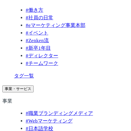
#
働き方
#
社員の日常
#
eマーケティング事業本部
#
イベント
#
Zenken流
#
新卒1年目
#
ディレクター
#
チームワーク
タグ一覧
事業・サービス
事業
#
職業ブランディングメディア
#
Webマーケティング
#
日本語学校