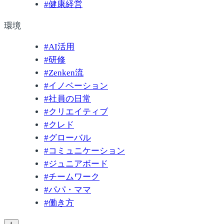
#
健康経営
環境
#
AI活用
#
研修
#
Zenken流
#
イノベーション
#
社員の日常
#
クリエイティブ
#
クレド
#
グローバル
#
コミュニケーション
#
ジュニアボード
#
チームワーク
#
パパ・ママ
#
働き方