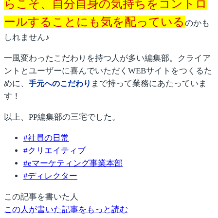
らこそ、自分自身の気持ちをコントロ
ールすることにも気を配っている
のかも
しれません♪
一風変わったこだわりを持つ人が多い編集部。クライア
ントとユーザーに喜んでいただくWEBサイトをつくるた
めに、
まで持って業務にあたっていま
手元へのこだわり
す！
以上、PP編集部の三宅でした。
#
社員の日常
#
クリエイティブ
#
eマーケティング事業本部
#
ディレクター
この記事を書いた人
この人が書いた記事をもっと読む