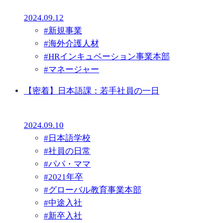
2024.09.12
#
新規事業
#
海外介護人材
#
HRインキュベーション事業本部
#
マネージャー
【密着】日本語課：若手社員の一日
2024.09.10
#
日本語学校
#
社員の日常
#
パパ・ママ
#
2021年卒
#
グローバル教育事業本部
#
中途入社
#
新卒入社