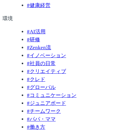
#
健康経営
環境
#
AI活用
#
研修
#
Zenken流
#
イノベーション
#
社員の日常
#
クリエイティブ
#
クレド
#
グローバル
#
コミュニケーション
#
ジュニアボード
#
チームワーク
#
パパ・ママ
#
働き方