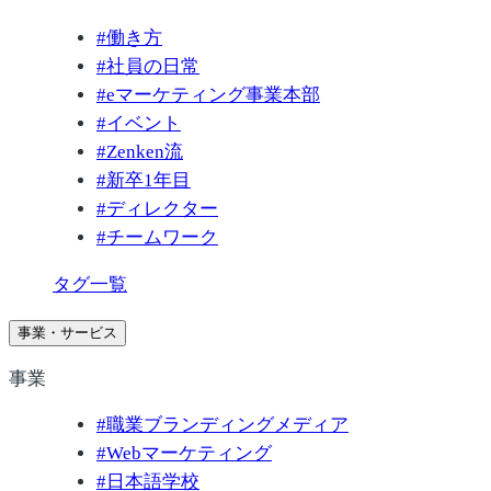
#
働き方
#
社員の日常
#
eマーケティング事業本部
#
イベント
#
Zenken流
#
新卒1年目
#
ディレクター
#
チームワーク
タグ一覧
事業・サービス
事業
#
職業ブランディングメディア
#
Webマーケティング
#
日本語学校