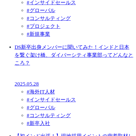
#
インサイドセールス
#
グローバル
#
コンサルティング
#
プロジェクト
#
新規事業
DS新卒出身メンバーに聞いてみた！インドと日本
を繋ぐ架け橋、ダイバーシティ事業部ってどんなと
ころ？
2025.05.28
#
海外IT人材
#
インサイドセールス
#
グローバル
#
コンサルティング
#
新卒入社