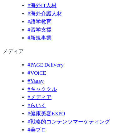
#
海外IT人材
#
海外介護人材
#
語学教育
#
留学支援
#
新規事業
メディア
#
PAGE Delivery
#
VOiCE
#
Yaaay
#
キャククル
#
メディア
#
らいく
#
健康美容EXPO
#
戦略的コンテンツマーケティング
#
美プロ