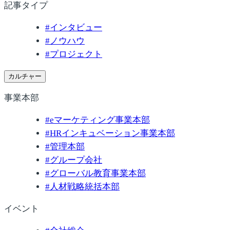
記事タイプ
#
インタビュー
#
ノウハウ
#
プロジェクト
カルチャー
事業本部
#
eマーケティング事業本部
#
HRインキュベーション事業本部
#
管理本部
#
グループ会社
#
グローバル教育事業本部
#
人材戦略統括本部
イベント