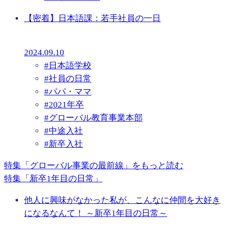
【密着】日本語課：若手社員の一日
2024.09.10
#
日本語学校
#
社員の日常
#
パパ・ママ
#
2021年卒
#
グローバル教育事業本部
#
中途入社
#
新卒入社
特集「グローバル事業の最前線」をもっと読む
特集「新卒1年目の日常」
他人に興味がなかった私が、こんなに仲間を大好き
になるなんて！ ～新卒1年目の日常～