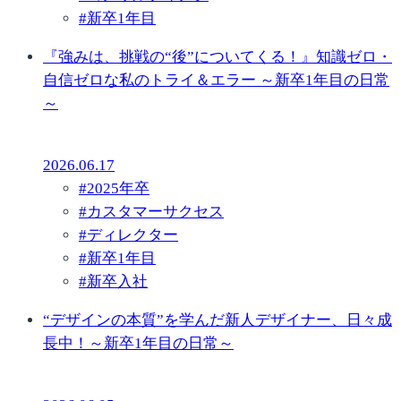
#
新卒1年目
『強みは、挑戦の“後”についてくる！』知識ゼロ・
自信ゼロな私のトライ＆エラー ～新卒1年目の日常
～
2026.06.17
#
2025年卒
#
カスタマーサクセス
#
ディレクター
#
新卒1年目
#
新卒入社
“デザインの本質”を学んだ新人デザイナー、日々成
長中！～新卒1年目の日常～