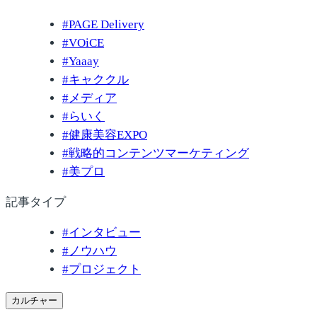
#
PAGE Delivery
#
VOiCE
#
Yaaay
#
キャククル
#
メディア
#
らいく
#
健康美容EXPO
#
戦略的コンテンツマーケティング
#
美プロ
記事タイプ
#
インタビュー
#
ノウハウ
#
プロジェクト
カルチャー