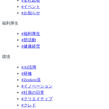
#
全社総会
#
イベント
#
お知らせ
福利厚生
#
福利厚生
#
部活動
#
健康経営
環境
#
AI活用
#
研修
#
Zenken流
#
イノベーション
#
社員の日常
#
クリエイティブ
#
クレド