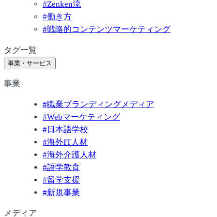
#
Zenken流
#
働き方
#
戦略的コンテンツマーケティング
タグ一覧
事業・サービス
事業
#
職業ブランディングメディア
#
Webマーケティング
#
日本語学校
#
海外IT人材
#
海外介護人材
#
語学教育
#
留学支援
#
新規事業
メディア