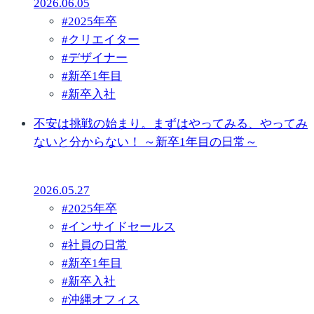
2026.06.05
#
2025年卒
#
クリエイター
#
デザイナー
#
新卒1年目
#
新卒入社
不安は挑戦の始まり。まずはやってみる、やってみ
ないと分からない！ ～新卒1年目の日常～
2026.05.27
#
2025年卒
#
インサイドセールス
#
社員の日常
#
新卒1年目
#
新卒入社
#
沖縄オフィス