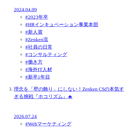
2024.04.09
#
2023年卒
#
HRインキュベーション事業本部
#
新人賞
#
Zenken流
#
社員の日常
#
コンサルティング
#
働き方
#
海外IT人材
#
新卒1年目
理念を「壁の飾り」にしない！Zenken CSの本気す
ぎる挑戦『ホコリズム』🔥
2026.07.24
#
Webマーケティング