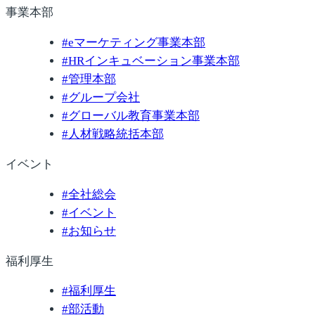
事業本部
#
eマーケティング事業本部
#
HRインキュベーション事業本部
#
管理本部
#
グループ会社
#
グローバル教育事業本部
#
人材戦略統括本部
イベント
#
全社総会
#
イベント
#
お知らせ
福利厚生
#
福利厚生
#
部活動