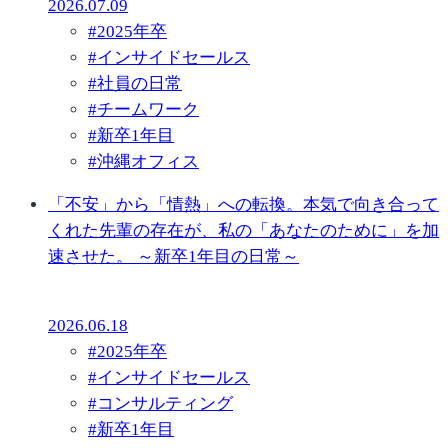
2026.07.09
#
2025年卒
#
インサイドセールス
#
社員の日常
#
チームワーク
#
新卒1年目
#
沖縄オフィス
「不安」から「情熱」への転換。本気で向き合って
くれた先輩の存在が、私の「あなたのために」を加
速させた。 ～新卒1年目の日常～
2026.06.18
#
2025年卒
#
インサイドセールス
#
コンサルティング
#
新卒1年目