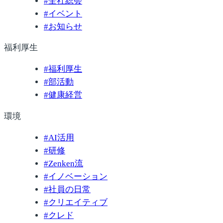
#
全社総会
#
イベント
#
お知らせ
福利厚生
#
福利厚生
#
部活動
#
健康経営
環境
#
AI活用
#
研修
#
Zenken流
#
イノベーション
#
社員の日常
#
クリエイティブ
#
クレド