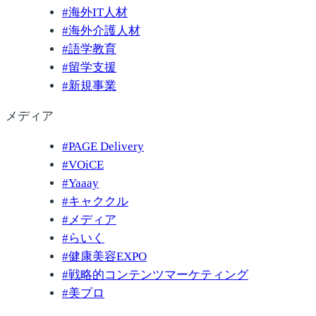
#
海外IT人材
#
海外介護人材
#
語学教育
#
留学支援
#
新規事業
メディア
#
PAGE Delivery
#
VOiCE
#
Yaaay
#
キャククル
#
メディア
#
らいく
#
健康美容EXPO
#
戦略的コンテンツマーケティング
#
美プロ