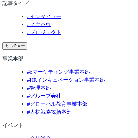
記事タイプ
#
インタビュー
#
ノウハウ
#
プロジェクト
カルチャー
事業本部
#
eマーケティング事業本部
#
HRインキュベーション事業本部
#
管理本部
#
グループ会社
#
グローバル教育事業本部
#
人材戦略統括本部
イベント