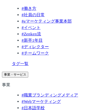
#
働き方
#
社員の日常
#
eマーケティング事業本部
#
イベント
#
Zenken流
#
新卒1年目
#
ディレクター
#
チームワーク
タグ一覧
事業・サービス
事業
#
職業ブランディングメディア
#
Webマーケティング
#
日本語学校