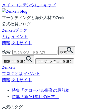
メインコンテンツにスキップ
マーケティングと海外人材のZenken
公式社員ブログ
Zenkenブログ
とは
イベント
情報
採用サイト
検索:
検索
検索バーを開く
バーガーメニューを開く
Zenken
ブログとは
イベント
情報
採用サイト
特集「グローバル事業の最前線」
特集「新卒1年目の日常」
人気のタグ