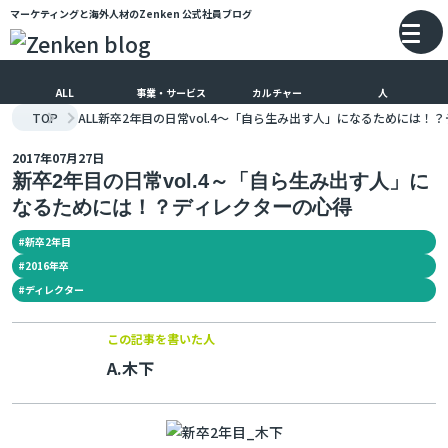
マーケティングと海外人材のZenken
公式社員ブログ
メインコンテンツにスキップ
バ
ALL
事業・サービス
カルチャー
人
TOP
ALL
新卒2年目の日常vol.4～「自ら生み出す人」になるためには！
2017年07月27日
新卒2年目の日常vol.4～「自ら生み出す人」に
なるためには！？ディレクターの心得
#
新卒2年目
#
2016年卒
#
ディレクター
この記事を書いた人
A.木下