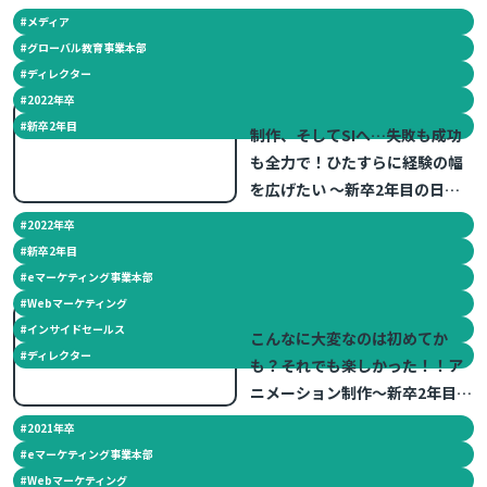
#
メディア
#
グローバル教育事業本部
#
ディレクター
#
2022年卒
2024.01.30
#
新卒2年目
制作、そしてSIへ…失敗も成功
も全力で！ひたすらに経験の幅
を広げたい ～新卒2年目の日常
～
#
2022年卒
#
新卒2年目
#
eマーケティング事業本部
#
Webマーケティング
2023.04.07
#
インサイドセールス
こんなに大変なのは初めてか
#
ディレクター
も？それでも楽しかった！！ア
ニメーション制作～新卒2年目の
日常～
#
2021年卒
#
eマーケティング事業本部
#
Webマーケティング