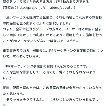
関係をつくり出すための考え方および行動のあり方である。
(参照元：
http://prsj.or.jp/shiraberu/aboutpr
)
「良いサービスを提供する企業と、それを満足して利用するお客様
の関係性を生み出すこと」
だと解釈しました。
つまり、全研本社及びグループの方々と、ユーザー様との間に望ま
しい関係（何かしらの利益）があるように戦略を立てて施策を行う
ことがPRマーケティングなのではないでしょうか。
事業責任者である小柳部長は、PRマーケティング事業部の目的につ
いて、常々仰っています。
『PRマーケティング事業部の目的は人を集めることです。
どんな些細な作業をしている時でも、常にそれを忘れないよう
に。』
正直、配属当初の自分は、この言葉の意味が全然分かっていなかっ
たと思います。
「そりゃまぁそうですよね。」くらいにしか思っていませんでし
た。