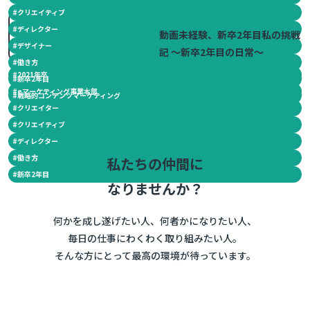
#
クリエイティブ
2023.03.03
#
ディレクター
動画未経験、新卒2年目私の挑戦
#
デザイナー
記 ～新卒2年目の日常～
#
働き方
#
2021年卒
#
新卒2年目
#
eマーケティング事業本部
#
戦略的コンテンツマーケティング
#
クリエイター
#
クリエイティブ
#
ディレクター
#
働き方
私たちの仲間に
#
新卒2年目
なりませんか？
何かを成し遂げたい人、何者かになりたい人、
毎日の仕事にわくわく取り組みたい人。
そんな方にとって最高の環境が待っています。