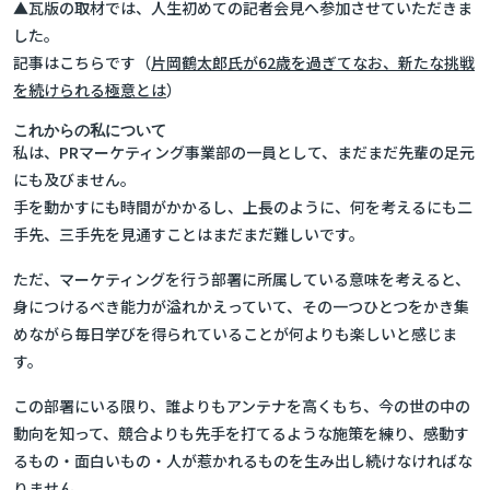
▲瓦版の取材では、人生初めての記者会見へ参加させていただきま
した。
記事はこちらです（
片岡鶴太郎氏が62歳を過ぎてなお、新たな挑戦
を続けられる極意とは
）
これからの私について
私は、PRマーケティング事業部の一員として、まだまだ先輩の足元
にも及びません。
手を動かすにも時間がかかるし、上長のように、何を考えるにも二
手先、三手先を見通すことはまだまだ難しいです。
ただ、マーケティングを行う部署に所属している意味を考えると、
身につけるべき能力が溢れかえっていて、その一つひとつをかき集
めながら毎日学びを得られていることが何よりも楽しいと感じま
す。
この部署にいる限り、誰よりもアンテナを高くもち、今の世の中の
動向を知って、競合よりも先手を打てるような施策を練り、感動す
るもの・面白いもの・人が惹かれるものを生み出し続けなければな
りません。