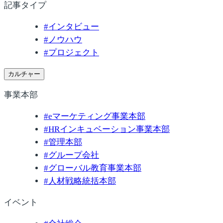
記事タイプ
#
インタビュー
#
ノウハウ
#
プロジェクト
カルチャー
事業本部
#
eマーケティング事業本部
#
HRインキュベーション事業本部
#
管理本部
#
グループ会社
#
グローバル教育事業本部
#
人材戦略統括本部
イベント