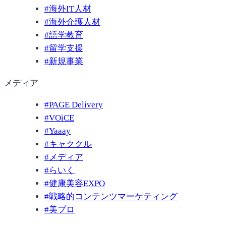
#
海外IT人材
#
海外介護人材
#
語学教育
#
留学支援
#
新規事業
メディア
#
PAGE Delivery
#
VOiCE
#
Yaaay
#
キャククル
#
メディア
#
らいく
#
健康美容EXPO
#
戦略的コンテンツマーケティング
#
美プロ