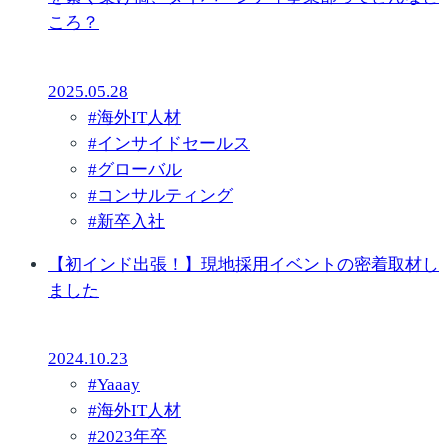
ころ？
2025.05.28
#
海外IT人材
#
インサイドセールス
#
グローバル
#
コンサルティング
#
新卒入社
【初インド出張！】現地採用イベントの密着取材し
ました
2024.10.23
#
Yaaay
#
海外IT人材
#
2023年卒