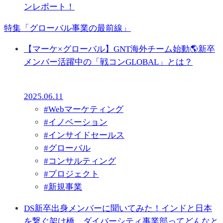
ンレポート！
特集「グローバル事業の最前線」
【マーケ×グローバル】GNT海外チーム始動🌎新卒
メンバー活躍中の「戦コンGLOBAL」とは？
2025.06.11
#
Webマーケティング
#
イノベーション
#
インサイドセールス
#
グローバル
#
コンサルティング
#
プロジェクト
#
新規事業
DS新卒出身メンバーに聞いてみた！インドと日本
を繋ぐ架け橋、ダイバーシティ事業部ってどんなと