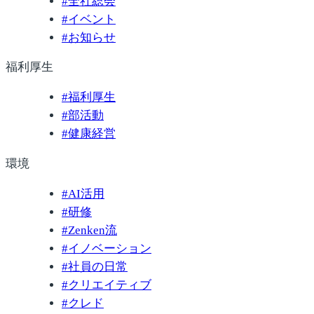
#
全社総会
#
イベント
#
お知らせ
福利厚生
#
福利厚生
#
部活動
#
健康経営
環境
#
AI活用
#
研修
#
Zenken流
#
イノベーション
#
社員の日常
#
クリエイティブ
#
クレド