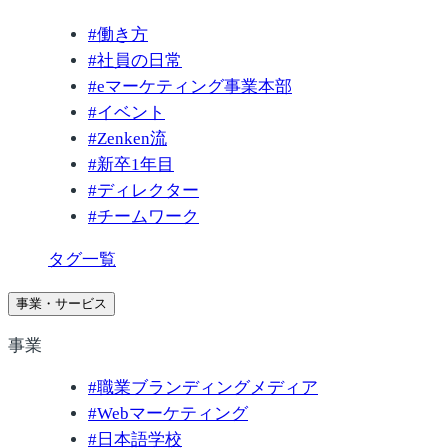
#
働き方
#
社員の日常
#
eマーケティング事業本部
#
イベント
#
Zenken流
#
新卒1年目
#
ディレクター
#
チームワーク
タグ一覧
事業・サービス
事業
#
職業ブランディングメディア
#
Webマーケティング
#
日本語学校