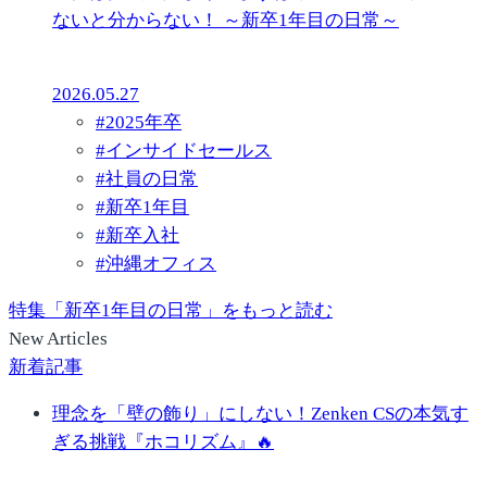
ないと分からない！ ～新卒1年目の日常～
2026.05.27
#
2025年卒
#
インサイドセールス
#
社員の日常
#
新卒1年目
#
新卒入社
#
沖縄オフィス
特集「新卒1年目の日常」をもっと読む
New Articles
新着記事
理念を「壁の飾り」にしない！Zenken CSの本気す
ぎる挑戦『ホコリズム』🔥