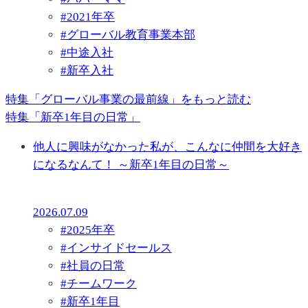
#
2021年卒
#
グローバル教育事業本部
#
中途入社
#
新卒入社
特集「グローバル事業の最前線」をもっと読む
特集「新卒1年目の日常」
他人に興味がなかった私が、こんなに仲間を大好き
になるなんて！ ～新卒1年目の日常～
2026.07.09
#
2025年卒
#
インサイドセールス
#
社員の日常
#
チームワーク
#
新卒1年目