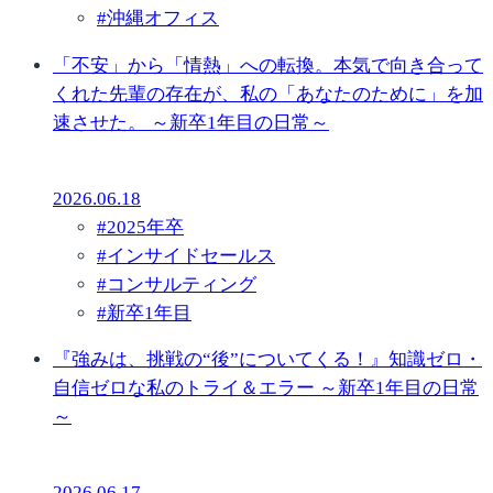
#
沖縄オフィス
「不安」から「情熱」への転換。本気で向き合って
くれた先輩の存在が、私の「あなたのために」を加
速させた。 ～新卒1年目の日常～
2026.06.18
#
2025年卒
#
インサイドセールス
#
コンサルティング
#
新卒1年目
『強みは、挑戦の“後”についてくる！』知識ゼロ・
自信ゼロな私のトライ＆エラー ～新卒1年目の日常
～
2026.06.17