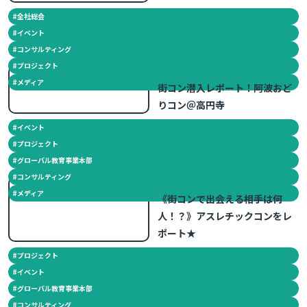
#
全社総会
#
イベント
#
コンサルティング
#
プロジェクト
2015.10.08
#
メディア
街コン潜入レポート！阿波おど
りコン＠高円寺
#
イベント
#
プロジェクト
#
グローバル教育事業本部
#
コンサルティング
2015.07.08
#
メディア
《街コンで出会える相手は何
人！？》アスレチックコンをレ
ポート★
#
プロジェクト
#
イベント
#
グローバル教育事業本部
#
コンサルティング