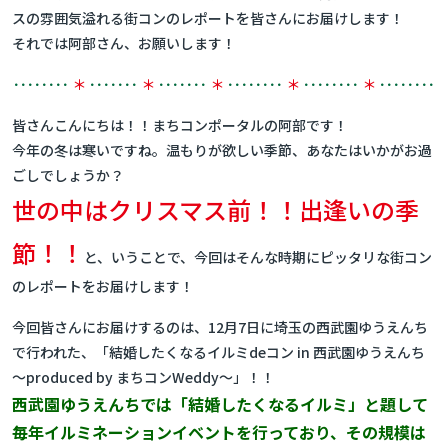
スの雰囲気溢れる街コンのレポートを皆さんにお届けします！
それでは阿部さん、お願いします！
････････
＊
･･･････
＊
･･･････
＊
････････
＊
････････
＊
････････
皆さんこんにちは！！まちコンポータルの阿部です！
今年の冬は寒いですね。温もりが欲しい季節、あなたはいかがお過
ごしでしょうか？
世の中はクリスマス前！！出逢いの季
節！！
と、いうことで、今回はそんな時期にピッタリな街コン
のレポートをお届けします！
今回皆さんにお届けするのは、12月7日に埼玉の西武園ゆうえんち
で行われた、「結婚したくなるイルミdeコン in 西武園ゆうえんち
～produced by まちコンWeddy～」！！
西武園ゆうえんちでは「結婚したくなるイルミ」と題して
毎年イルミネーションイベントを行っており、その規模は