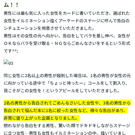
ム！！
男性には最も気に入った女性をカードに書いていただき、選ばれた
女性をイルミネーション煌くアーケードのステージに呼んで告白の
シチュエーションを用意させていただきました。
男性はその女性の元へ向かい、告白をしてバラを差し伸べ、女性が
ＯＫならバラを受け取る・ＮＧならごめんなさいをするという形式
です^^;
同じ女性に2名以上の男性が殺到した場合は、1名の男性が女性の元
に向かっている途中で「ちょっと待ったー」コールをして割入り、
我こそがこの女性を！というアピールをしていただきました。
2名の男性から告白されてごめんなさいした女性や、3名の男性から
告白されて悩んだ末に1名に絞った女性など、様々な告白があり、
非常に盛り上がった企画となりました。
照れながら告白をする男性、驚いた顔でドキドキしながらステージ
に立つ女性…男性も女性もイルミネーションの中、煌いていまし