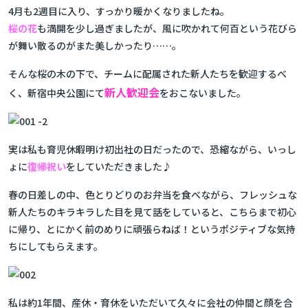
4月も2週目に入り、すっかり暖かくなりましたね。
桜の花
も満開を少し過ぎましたが、風に吹かれて何百という花びら
が舞い散るのがまた美しかったり……。
そんな桜の木の下で、チームに配属された新人たちを歓迎するべ
新人歓迎会
く、新宿中央公園にて
をおこないました。
実は私も育児休暇明け初出社の日だったので、恐縮ながら、いっし
ょに
復帰祝い
をしていただきました♪
春の日差しの中、色とりどりのお弁当を食べながら、フレッシュな
新人たちのキラキラした目を見て話をしていると、こちらまで初心
に帰り、とにかく前のめりに頑張らねば！というポジティブな気持
ちにしてもらえます。
私は約1年間、産休・育休をいただいて久々に会社の仲間と顔を合