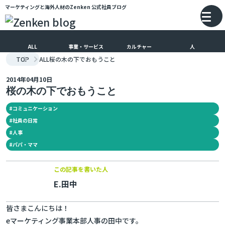
マーケティングと海外人材のZenken
公式社員ブログ
メインコンテンツにスキップ
バ
ALL
事業・サービス
カルチャー
人
TOP
ALL
桜の木の下でおもうこと
2014年04月10日
桜の木の下でおもうこと
#
コミュニケーション
#
社員の日常
#
人事
#
パパ・ママ
この記事を書いた人
E.田中
皆さまこんにちは！
eマーケティング事業本部人事の田中です。