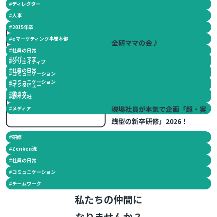
#
ディレクター
#
人事
#
2015年卒
2012.11.26
#
eマーケティング事業本部
全研ママの会♪
#
社員の日常
#
パパ・ママ
#
クリエイティブ
#
社員の日常
#
コミュニケーション
#
コミュニケーション
#
インタビュー
#
働き方
#
新卒入社
2026.06.02
現場社員が本気で企画「超・実
#
メディア
践型の新卒研修」2026！
#
研修
#
Zenken流
#
社員の日常
#
コミュニケーション
#
チームワーク
私たちの仲間に
なりませんか？