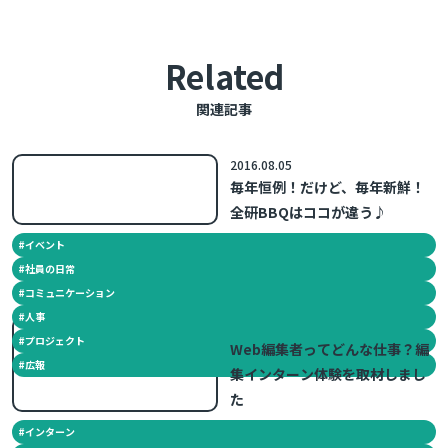
Related
関連記事
2016.08.05
毎年恒例！だけど、毎年新鮮！
全研BBQはココが違う♪
#
イベント
#
社員の日常
#
コミュニケーション
#
人事
2015.02.10
#
プロジェクト
Web編集者ってどんな仕事？編
#
広報
集インターン体験を取材しまし
た
#
インターン