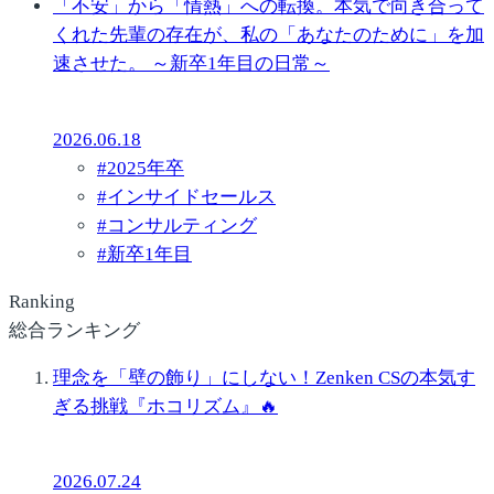
「不安」から「情熱」への転換。本気で向き合って
くれた先輩の存在が、私の「あなたのために」を加
速させた。 ～新卒1年目の日常～
2026.06.18
#
2025年卒
#
インサイドセールス
#
コンサルティング
#
新卒1年目
Ranking
総合ランキング
理念を「壁の飾り」にしない！Zenken CSの本気す
ぎる挑戦『ホコリズム』🔥
2026.07.24