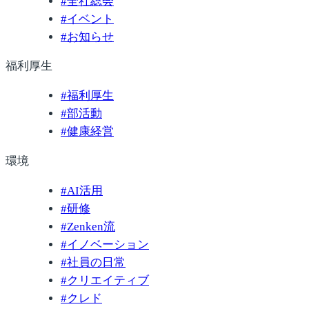
#
全社総会
#
イベント
#
お知らせ
福利厚生
#
福利厚生
#
部活動
#
健康経営
環境
#
AI活用
#
研修
#
Zenken流
#
イノベーション
#
社員の日常
#
クリエイティブ
#
クレド