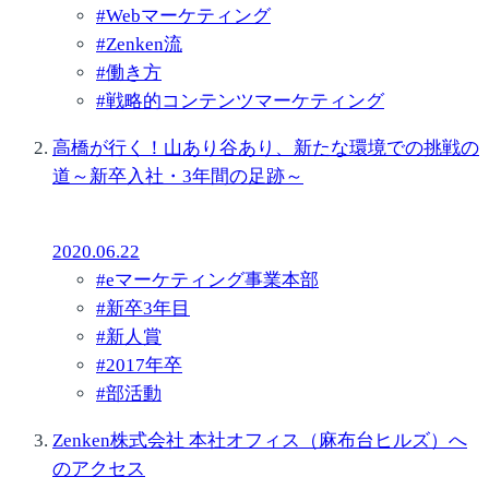
#
Webマーケティング
#
Zenken流
#
働き方
#
戦略的コンテンツマーケティング
高橋が行く！山あり谷あり、新たな環境での挑戦の
道～新卒入社・3年間の足跡～
2020.06.22
#
eマーケティング事業本部
#
新卒3年目
#
新人賞
#
2017年卒
#
部活動
Zenken株式会社 本社オフィス（麻布台ヒルズ）へ
のアクセス