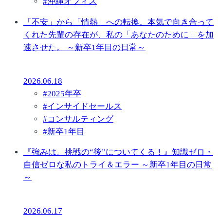
#
沖縄オフィス
「不安」から「情熱」への転換。本気で向き合って
くれた先輩の存在が、私の「あなたのために」を加
速させた。 ～新卒1年目の日常～
2026.06.18
#
2025年卒
#
インサイドセールス
#
コンサルティング
#
新卒1年目
『強みは、挑戦の“後”についてくる！』知識ゼロ・
自信ゼロな私のトライ＆エラー ～新卒1年目の日常
～
2026.06.17