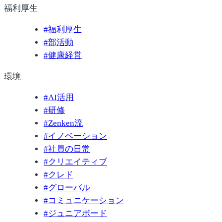
福利厚生
#
福利厚生
#
部活動
#
健康経営
環境
#
AI活用
#
研修
#
Zenken流
#
イノベーション
#
社員の日常
#
クリエイティブ
#
クレド
#
グローバル
#
コミュニケーション
#
ジュニアボード