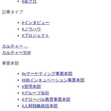
#
美プロ
記事タイプ
#
インタビュー
#
ノウハウ
#
プロジェクト
カルチャー
カルチャーTOP
事業本部
#
eマーケティング事業本部
#
HRインキュベーション事業本部
#
管理本部
#
グループ会社
#
グローバル教育事業本部
#
人材戦略統括本部