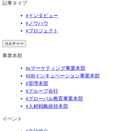
記事タイプ
#
インタビュー
#
ノウハウ
#
プロジェクト
カルチャー
事業本部
#
eマーケティング事業本部
#
HRインキュベーション事業本部
#
管理本部
#
グループ会社
#
グローバル教育事業本部
#
人材戦略統括本部
イベント