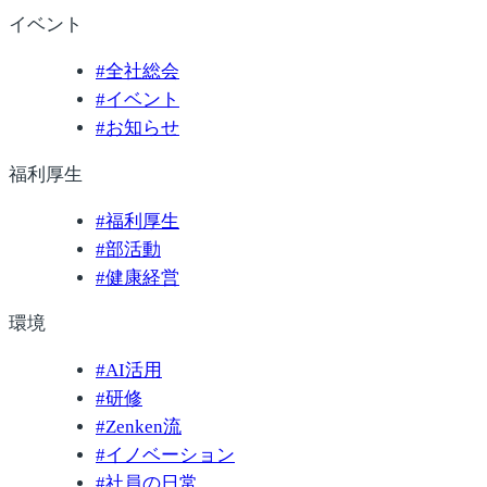
イベント
#
全社総会
#
イベント
#
お知らせ
福利厚生
#
福利厚生
#
部活動
#
健康経営
環境
#
AI活用
#
研修
#
Zenken流
#
イノベーション
#
社員の日常