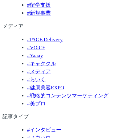
#
留学支援
#
新規事業
メディア
#
PAGE Delivery
#
VOiCE
#
Yaaay
#
キャククル
#
メディア
#
らいく
#
健康美容EXPO
#
戦略的コンテンツマーケティング
#
美プロ
記事タイプ
#
インタビュー
#
ノウハウ