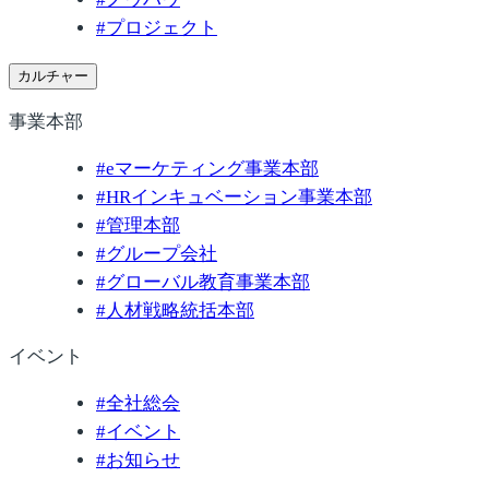
#
プロジェクト
カルチャー
事業本部
#
eマーケティング事業本部
#
HRインキュベーション事業本部
#
管理本部
#
グループ会社
#
グローバル教育事業本部
#
人材戦略統括本部
イベント
#
全社総会
#
イベント
#
お知らせ