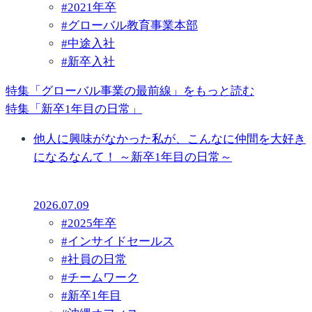
#
2021年卒
#
グローバル教育事業本部
#
中途入社
#
新卒入社
特集「グローバル事業の最前線」をもっと読む
特集「新卒1年目の日常」
他人に興味がなかった私が、こんなに仲間を大好き
になるなんて！ ～新卒1年目の日常～
2026.07.09
#
2025年卒
#
インサイドセールス
#
社員の日常
#
チームワーク
#
新卒1年目