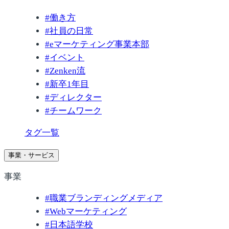
#
働き方
#
社員の日常
#
eマーケティング事業本部
#
イベント
#
Zenken流
#
新卒1年目
#
ディレクター
#
チームワーク
タグ一覧
事業・サービス
事業
#
職業ブランディングメディア
#
Webマーケティング
#
日本語学校