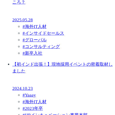
ころ？
2025.05.28
#
海外IT人材
#
インサイドセールス
#
グローバル
#
コンサルティング
#
新卒入社
【初インド出張！】現地採用イベントの密着取材し
ました
2024.10.23
#
Yaaay
#
海外IT人材
#
2023年卒