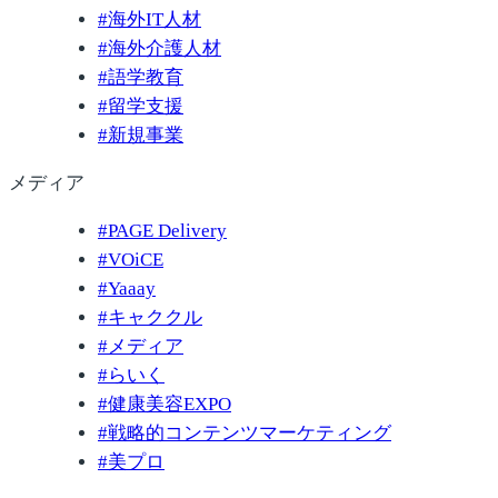
#
海外IT人材
#
海外介護人材
#
語学教育
#
留学支援
#
新規事業
メディア
#
PAGE Delivery
#
VOiCE
#
Yaaay
#
キャククル
#
メディア
#
らいく
#
健康美容EXPO
#
戦略的コンテンツマーケティング
#
美プロ