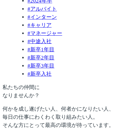
#
2024年卒
#
アルバイト
#
インターン
#
キャリア
#
マネージャー
#
中途入社
#
新卒1年目
#
新卒2年目
#
新卒3年目
#
新卒入社
私たちの仲間に
なりませんか？
何かを成し遂げたい人、何者かになりたい人、
毎日の仕事にわくわく取り組みたい人。
そんな方にとって最高の環境が待っています。