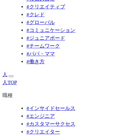
#
クリエイティブ
#
クレド
#
グローバル
#
コミュニケーション
#
ジュニアボード
#
チームワーク
#
パパ・ママ
#
働き方
人
人TOP
職種
#
インサイドセールス
#
エンジニア
#
カスタマーサクセス
#
クリエイター