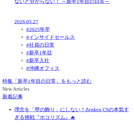
ないと分からない！ ～新卒1年目の日常～
2026.05.27
#
2025年卒
#
インサイドセールス
#
社員の日常
#
新卒1年目
#
新卒入社
#
沖縄オフィス
特集「新卒1年目の日常」をもっと読む
New Articles
新着記事
理念を「壁の飾り」にしない！Zenken CSの本気す
ぎる挑戦『ホコリズム』🔥