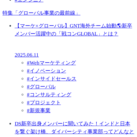
特集「グローバル事業の最前線」
【マーケ×グローバル】GNT海外チーム始動🌎新卒
メンバー活躍中の「戦コンGLOBAL」とは？
2025.06.11
#
Webマーケティング
#
イノベーション
#
インサイドセールス
#
グローバル
#
コンサルティング
#
プロジェクト
#
新規事業
DS新卒出身メンバーに聞いてみた！インドと日本
を繋ぐ架け橋、ダイバーシティ事業部ってどんなと