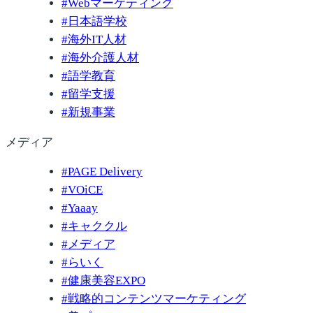
#
Webマーケティング
#
日本語学校
#
海外IT人材
#
海外介護人材
#
語学教育
#
留学支援
#
新規事業
メディア
#
PAGE Delivery
#
VOiCE
#
Yaaay
#
キャククル
#
メディア
#
らいく
#
健康美容EXPO
#
戦略的コンテンツマーケティング