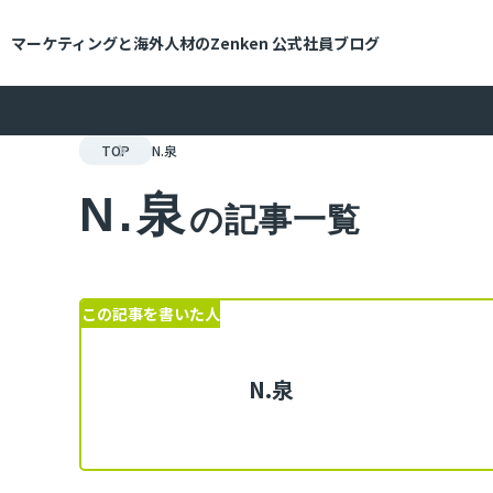
メインコンテンツにスキップ
マーケティングと海外人材のZenken
公式社員ブログ
TOP
N.泉
N.泉
の記事一覧
この記事を書いた人
N.泉