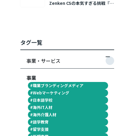
Zenken CSの本気すぎる挑戦『ホ
コリズム』🔥
タグ一覧
事業・サービス
事業
#
職業ブランディングメディア
#
Webマーケティング
#
日本語学校
#
海外IT人材
#
海外介護人材
#
語学教育
#
留学支援