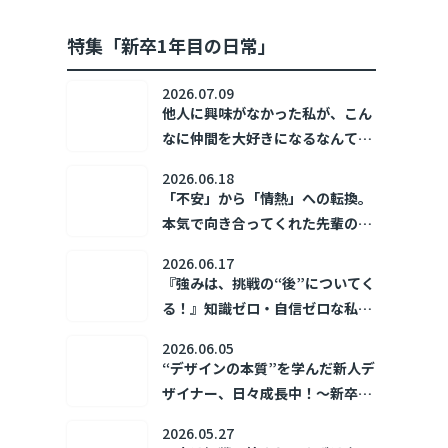
特集「新卒1年目の日常」
2026.07.09
他人に興味がなかった私が、こん
なに仲間を大好きになるなんて！
～新卒1年目の日常～
2026.06.18
「不安」から「情熱」への転換。
本気で向き合ってくれた先輩の存
在が、私の「あなたのために」を
2026.06.17
加速させた。 ～新卒1年目の日常
『強みは、挑戦の“後”についてく
～
る！』知識ゼロ・自信ゼロな私の
トライ＆エラー ～新卒1年目の日
2026.06.05
常～
“デザインの本質”を学んだ新人デ
ザイナー、日々成長中！～新卒1
年目の日常～
2026.05.27