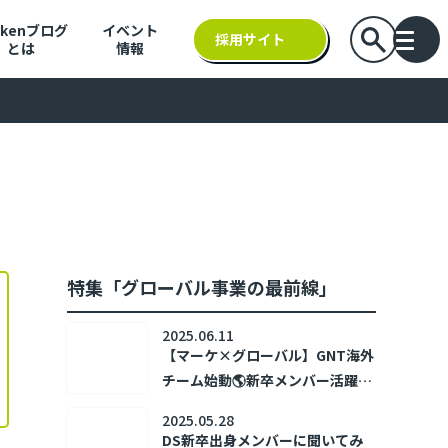
nkenブログ
イベント
検索バーを
採用サイト
とは
情報
バー
特集「グローバル事業の最前線」
2025.06.11
【マーケ×グローバル】GNT海外
チーム始動🌎新卒メンバー活躍中
の「戦コンGLOBAL」とは？
2025.05.28
DS新卒出身メンバーに聞いてみ