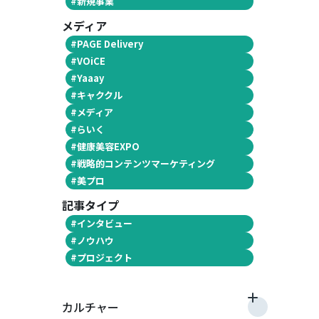
#
新規事業
メディア
#
PAGE Delivery
#
VOiCE
#
Yaaay
#
キャククル
#
メディア
#
らいく
#
健康美容EXPO
#
戦略的コンテンツマーケティング
#
美プロ
記事タイプ
#
インタビュー
#
ノウハウ
#
プロジェクト
カルチャー