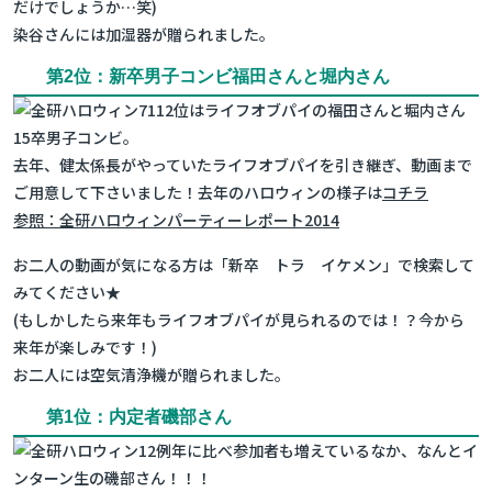
だけでしょうか…笑)
染谷さんには加湿器が贈られました。
第2位：新卒男子コンビ福田さんと堀内さん
2位はライフオブパイの福田さんと堀内さん
15卒男子コンビ。
去年、健太係長がやっていたライフオブパイを引き継ぎ、動画まで
ご用意して下さいました！去年のハロウィンの様子は
コチラ
参照：全研ハロウィンパーティーレポート2014
お二人の動画が気になる方は「新卒 トラ イケメン」で検索して
みてください★
(もしかしたら来年もライフオブパイが見られるのでは！？今から
来年が楽しみです！)
お二人には空気清浄機が贈られました。
第1位：内定者磯部さん
例年に比べ参加者も増えているなか、なんとイ
ンターン生の磯部さん！！！