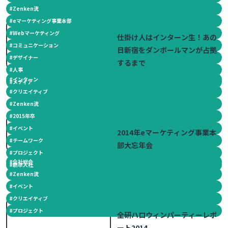
#
Zenken流
#
eマーケティング事業本部
2015.01.13
#
Webマーケティング
仕掛け人はインターン生！あの
#
コミュニケーション
日新宿をダンボールマンが占拠
#
デザイナー
するまで
#
人事
#
インターン
#
メディア
#
クリエイティブ
#
Zenken流
#
2015年卒
2015.01.08
#
イベント
2014年eマーケティング事業本
#
チームワーク
部大忘年会
#
プロジェクト
#
全社総会
#
新卒入社
#
Zenken流
#
イベント
#
クリエイティブ
2014.11.07
#
プロジェクト
全研ハロウィンパーティーレポ
ート2014