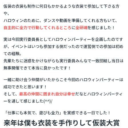
仮装の衣装も制作に何日もかかるような衣装で参加して下さる方
や、
ハロウィンのために、ダンスや動画を準備してくれる方もいて、
自主的に全力で行動してくれるところ
に
全研魂
を感じました！
実は今回実行委員長としてハロウィンパーティーを企画したのです
が、イベントはいつも参加する側だったので運営側での参加は初め
ての経験。
先輩たちに迷惑をかけながらも実行委員みんなで一致団結し当日は
無事開催できて本当に良かったです！
一緒に助け会う仲間がいたからこそ今回のハロウィンパーティーは
成功できたと思います！
そして、
最高の仲間に囲まれ自分は幸せ
だなとハロウィンパーティ
ーを通して感じました(^^)/
「仕事にも本気で、遊びも全力」を実感できる一日でした！
来年は僕も衣装を手作りして仮装大賞