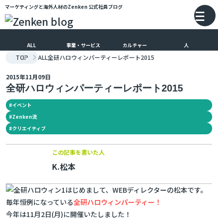
マーケティングと海外人材のZenken
公式社員ブログ
メインコンテンツにスキップ
バ
ALL
事業・サービス
カルチャー
人
TOP
ALL
全研ハロウィンパーティーレポート2015
2015年11月09日
全研ハロウィンパーティーレポート2015
#
イベント
#
Zenken流
#
クリエイティブ
この記事を書いた人
K.松本
はじめまして、WEBディレクターの松本です。
毎年恒例になっている
全研ハロウィンパーティー！
今年は11月2日(月)に開催いたしました！