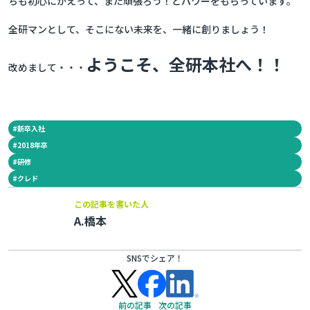
ちも初心にかえって、また頑張ろう！とパワーをもらっています。
全研マンとして、そこにない未来を、一緒に創りましょう！
ようこそ、全研本社へ！！
改めまして・・・
#
新卒入社
#
2018年卒
#
研修
#
クレド
この記事を書いた人
A.橋本
SNSでシェア！
前の記事
次の記事