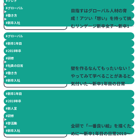
#
クレド
2018.11.13
#
グローバル
目指すはグローバル人材の育
#
働き方
成！アツい「想い」を持って挑
#
新卒入社
むリンゲージ新卒女子～新卒1年
目の日常2018～
#
グローバル
#
新卒1年目
#
2018年卒
#
研修
2018.11.08
#
社員の日常
壁を作るなんてもったいない！
#
働き方
やってみて学べることがあると
#
新卒入社
気付いた～新卒1年目の日常
2018～
#
新卒1年目
#
2018年卒
#
新人賞
#
研修
2018.10.12
#
部活動
全研で「一番良い絵」を描くた
#
新卒入社
めに～新卒1年目の日常2018～