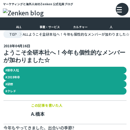
マーケティングと海外人材のZenken
公式社員ブログ
メインコンテンツにスキップ
バ
ALL
事業・サービス
カルチャー
人
TOP
ALL
ようこそ全研本社へ！今年も個性的なメンバーが加わりました☆
2018年04月16日
ようこそ全研本社へ！今年も個性的なメンバー
が加わりました☆
#
新卒入社
#
2018年卒
#
研修
#
クレド
この記事を書いた人
A.橋本
今年もやってきました、出合いの季節?