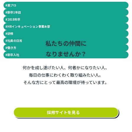
#
美プロ
#
新卒1年目
#
2018年卒
#
HRインキュベーション事業本部
#
研修
#
社員の日常
私たちの仲間に
#
働き方
なりませんか？
#
新卒入社
何かを成し遂げたい人、何者かになりたい人、
毎日の仕事にわくわく取り組みたい人。
そんな方にとって最高の環境が待っています。
採用サイトを見る