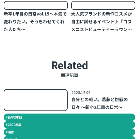
新卒1年目の日常vol.15～本気で
大人気ブランドの新作コスメが
変わりたい。そう思わせてくれ
自由に試せるイベント♪『コス
た人たち～
メニストビューティーラウン
ジ』をレポート！
Related
関連記事
2023.12.06
自分との戦い。葛藤と挑戦の
日々 ～新卒2年目の日常～
#
新卒2年目
#
2020年卒
#
研修