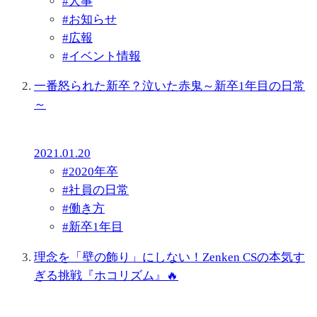
#
人事
#
お知らせ
#
広報
#
イベント情報
一番怒られた新卒？泣いた赤鬼～新卒1年目の日常
～
2021.01.20
#
2020年卒
#
社員の日常
#
働き方
#
新卒1年目
理念を「壁の飾り」にしない！Zenken CSの本気す
ぎる挑戦『ホコリズム』🔥