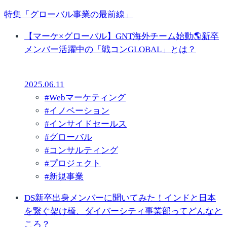
特集「グローバル事業の最前線」
【マーケ×グローバル】GNT海外チーム始動🌎新卒
メンバー活躍中の「戦コンGLOBAL」とは？
2025.06.11
#
Webマーケティング
#
イノベーション
#
インサイドセールス
#
グローバル
#
コンサルティング
#
プロジェクト
#
新規事業
DS新卒出身メンバーに聞いてみた！インドと日本
を繋ぐ架け橋、ダイバーシティ事業部ってどんなと
ころ？