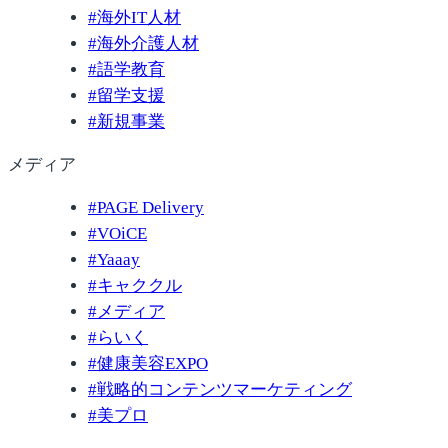
#
海外IT人材
#
海外介護人材
#
語学教育
#
留学支援
#
新規事業
メディア
#
PAGE Delivery
#
VOiCE
#
Yaaay
#
キャククル
#
メディア
#
らいく
#
健康美容EXPO
#
戦略的コンテンツマーケティング
#
美プロ