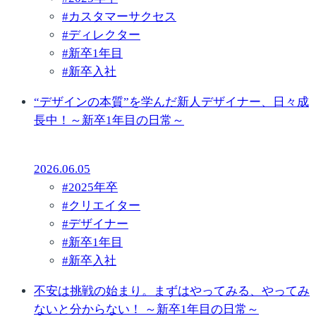
#
カスタマーサクセス
#
ディレクター
#
新卒1年目
#
新卒入社
“デザインの本質”を学んだ新人デザイナー、日々成
長中！～新卒1年目の日常～
2026.06.05
#
2025年卒
#
クリエイター
#
デザイナー
#
新卒1年目
#
新卒入社
不安は挑戦の始まり。まずはやってみる、やってみ
ないと分からない！ ～新卒1年目の日常～