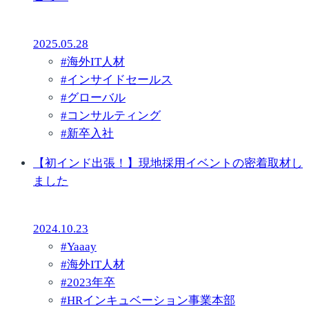
2025.05.28
#
海外IT人材
#
インサイドセールス
#
グローバル
#
コンサルティング
#
新卒入社
【初インド出張！】現地採用イベントの密着取材し
ました
2024.10.23
#
Yaaay
#
海外IT人材
#
2023年卒
#
HRインキュベーション事業本部