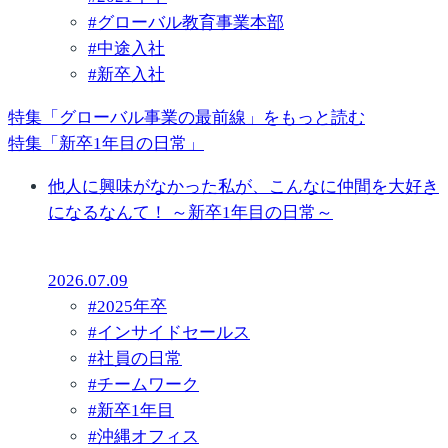
#
グローバル教育事業本部
#
中途入社
#
新卒入社
特集「グローバル事業の最前線」をもっと読む
特集「新卒1年目の日常」
他人に興味がなかった私が、こんなに仲間を大好き
になるなんて！ ～新卒1年目の日常～
2026.07.09
#
2025年卒
#
インサイドセールス
#
社員の日常
#
チームワーク
#
新卒1年目
#
沖縄オフィス