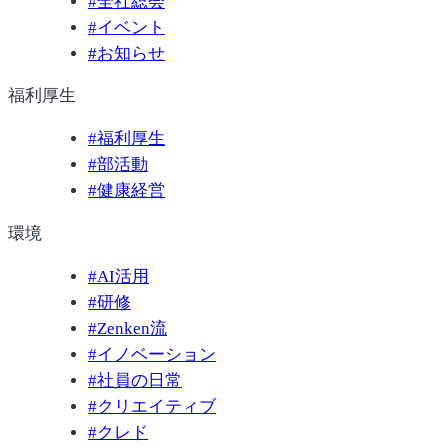
#
全社総会
#
イベント
#
お知らせ
福利厚生
#
福利厚生
#
部活動
#
健康経営
環境
#
AI活用
#
研修
#
Zenken流
#
イノベーション
#
社員の日常
#
クリエイティブ
#
クレド