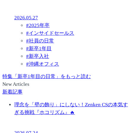
2026.05.27
#
2025年卒
#
インサイドセールス
#
社員の日常
#
新卒1年目
#
新卒入社
#
沖縄オフィス
特集「新卒1年目の日常」をもっと読む
New Articles
新着記事
理念を「壁の飾り」にしない！Zenken CSの本気す
ぎる挑戦『ホコリズム』🔥
2026.07.24