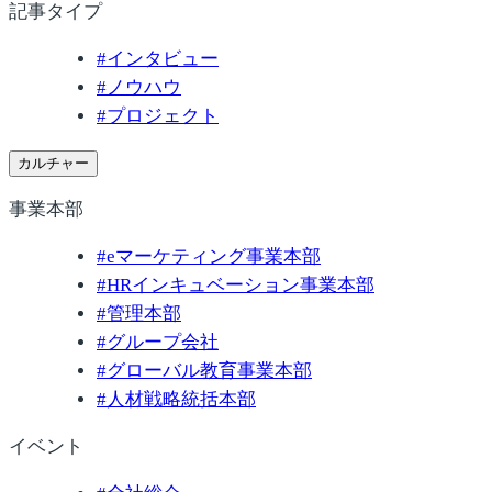
記事タイプ
#
インタビュー
#
ノウハウ
#
プロジェクト
カルチャー
事業本部
#
eマーケティング事業本部
#
HRインキュベーション事業本部
#
管理本部
#
グループ会社
#
グローバル教育事業本部
#
人材戦略統括本部
イベント