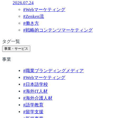
2026.07.24
#
Webマーケティング
#
Zenken流
#
働き方
#
戦略的コンテンツマーケティング
タグ一覧
事業・サービス
事業
#
職業ブランディングメディア
#
Webマーケティング
#
日本語学校
#
海外IT人材
#
海外介護人材
#
語学教育
#
留学支援