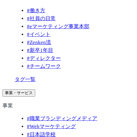
#
働き方
#
社員の日常
#
eマーケティング事業本部
#
イベント
#
Zenken流
#
新卒1年目
#
ディレクター
#
チームワーク
タグ一覧
事業・サービス
事業
#
職業ブランディングメディア
#
Webマーケティング
#
日本語学校