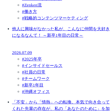
#
Zenken流
#
働き方
#
戦略的コンテンツマーケティング
他人に興味がなかった私が、こんなに仲間を大好き
になるなんて！ ～新卒1年目の日常～
2026.07.09
#
2025年卒
#
インサイドセールス
#
社員の日常
#
チームワーク
#
新卒1年目
#
沖縄オフィス
「不安」から「情熱」への転換。本気で向き合って
くれた先輩の存在が、私の「あなたのために」を加