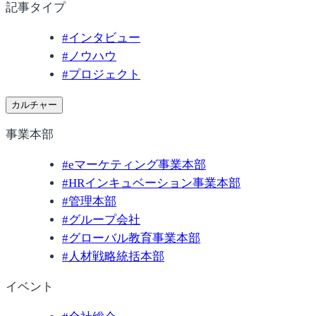
記事タイプ
#
インタビュー
#
ノウハウ
#
プロジェクト
カルチャー
事業本部
#
eマーケティング事業本部
#
HRインキュベーション事業本部
#
管理本部
#
グループ会社
#
グローバル教育事業本部
#
人材戦略統括本部
イベント