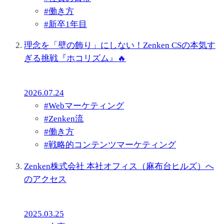
#
働き方
#
新卒1年目
理念を「壁の飾り」にしない！Zenken CSの本気す
ぎる挑戦『ホコリズム』🔥
2026.07.24
#
Webマーケティング
#
Zenken流
#
働き方
#
戦略的コンテンツマーケティング
Zenken株式会社 本社オフィス（麻布台ヒルズ）へ
のアクセス
2025.03.25