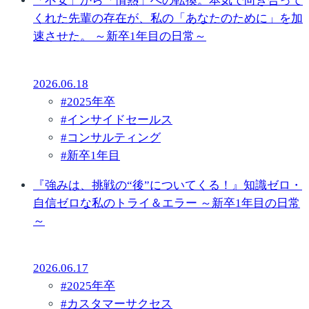
「不安」から「情熱」への転換。本気で向き合って
くれた先輩の存在が、私の「あなたのために」を加
速させた。 ～新卒1年目の日常～
2026.06.18
#
2025年卒
#
インサイドセールス
#
コンサルティング
#
新卒1年目
『強みは、挑戦の“後”についてくる！』知識ゼロ・
自信ゼロな私のトライ＆エラー ～新卒1年目の日常
～
2026.06.17
#
2025年卒
#
カスタマーサクセス