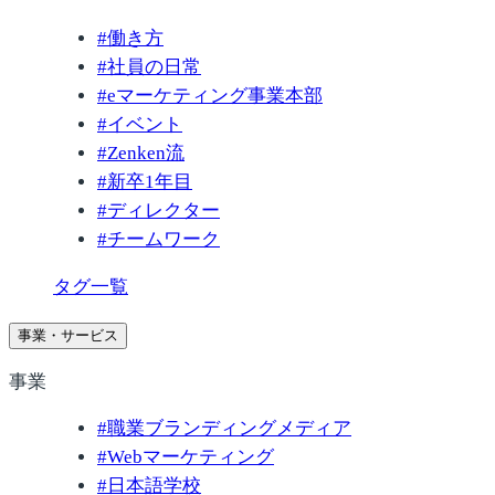
#
働き方
#
社員の日常
#
eマーケティング事業本部
#
イベント
#
Zenken流
#
新卒1年目
#
ディレクター
#
チームワーク
タグ一覧
事業・サービス
事業
#
職業ブランディングメディア
#
Webマーケティング
#
日本語学校