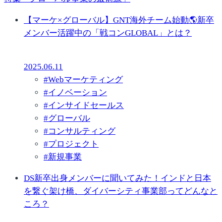
【マーケ×グローバル】GNT海外チーム始動🌎新卒
メンバー活躍中の「戦コンGLOBAL」とは？
2025.06.11
#
Webマーケティング
#
イノベーション
#
インサイドセールス
#
グローバル
#
コンサルティング
#
プロジェクト
#
新規事業
DS新卒出身メンバーに聞いてみた！インドと日本
を繋ぐ架け橋、ダイバーシティ事業部ってどんなと
ころ？