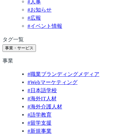
#
人事
#
お知らせ
#
広報
#
イベント情報
タグ一覧
事業・サービス
事業
#
職業ブランディングメディア
#
Webマーケティング
#
日本語学校
#
海外IT人材
#
海外介護人材
#
語学教育
#
留学支援
#
新規事業