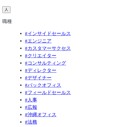
人
職種
#
インサイドセールス
#
エンジニア
#
カスタマーサクセス
#
クリエイター
#
コンサルティング
#
ディレクター
#
デザイナー
#
バックオフィス
#
フィールドセールス
#
人事
#
広報
#
沖縄オフィス
#
法務