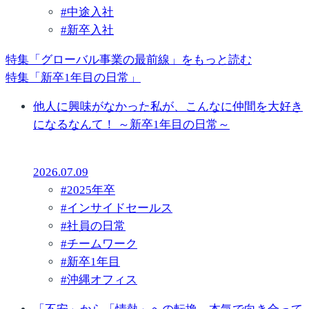
#
中途入社
#
新卒入社
特集「グローバル事業の最前線」をもっと読む
特集「新卒1年目の日常」
他人に興味がなかった私が、こんなに仲間を大好き
になるなんて！ ～新卒1年目の日常～
2026.07.09
#
2025年卒
#
インサイドセールス
#
社員の日常
#
チームワーク
#
新卒1年目
#
沖縄オフィス