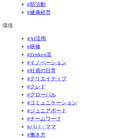
#
部活動
#
健康経営
環境
#
AI活用
#
研修
#
Zenken流
#
イノベーション
#
社員の日常
#
クリエイティブ
#
クレド
#
グローバル
#
コミュニケーション
#
ジュニアボード
#
チームワーク
#
パパ・ママ
#
働き方