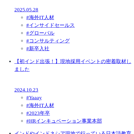
2025.05.28
#
海外IT人材
#
インサイドセールス
#
グローバル
#
コンサルティング
#
新卒入社
【初インド出張！】現地採用イベントの密着取材し
ました
2024.10.23
#
Yaaay
#
海外IT人材
#
2023年卒
#
HRインキュベーション事業本部
インドやインドネシア現地で行っている日本語教育