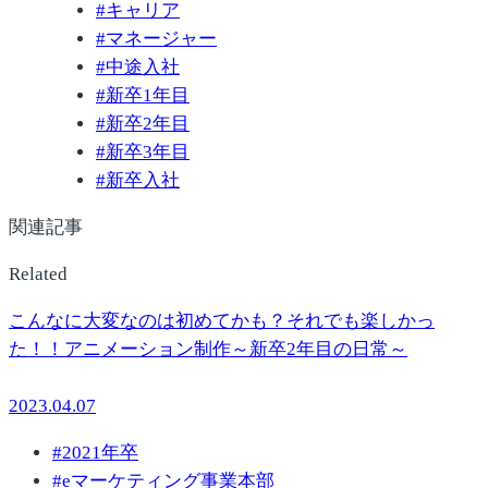
#
キャリア
#
マネージャー
#
中途入社
#
新卒1年目
#
新卒2年目
#
新卒3年目
#
新卒入社
関連記事
Related
こんなに大変なのは初めてかも？それでも楽しかっ
た！！アニメーション制作～新卒2年目の日常～
2023.04.07
#
2021年卒
#
eマーケティング事業本部