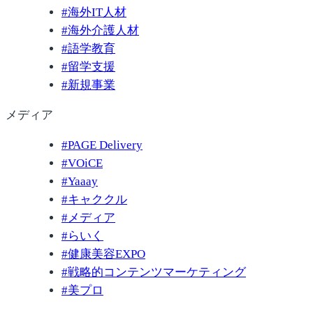
#
海外IT人材
#
海外介護人材
#
語学教育
#
留学支援
#
新規事業
メディア
#
PAGE Delivery
#
VOiCE
#
Yaaay
#
キャククル
#
メディア
#
らいく
#
健康美容EXPO
#
戦略的コンテンツマーケティング
#
美プロ