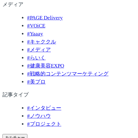
メディア
#
PAGE Delivery
#
VOiCE
#
Yaaay
#
キャククル
#
メディア
#
らいく
#
健康美容EXPO
#
戦略的コンテンツマーケティング
#
美プロ
記事タイプ
#
インタビュー
#
ノウハウ
#
プロジェクト
カルチャー