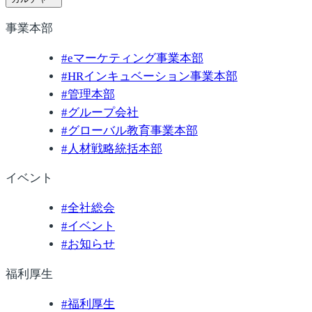
事業本部
#
eマーケティング事業本部
#
HRインキュベーション事業本部
#
管理本部
#
グループ会社
#
グローバル教育事業本部
#
人材戦略統括本部
イベント
#
全社総会
#
イベント
#
お知らせ
福利厚生
#
福利厚生