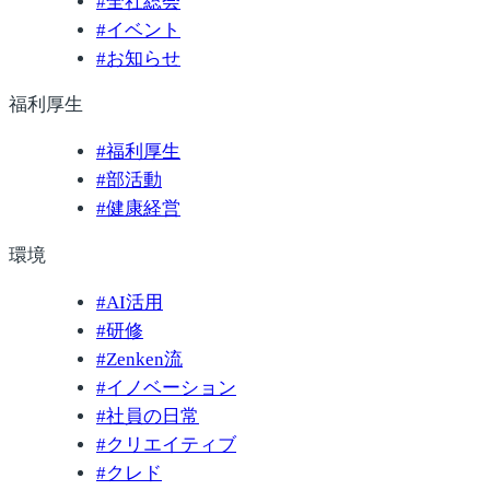
#
全社総会
#
イベント
#
お知らせ
福利厚生
#
福利厚生
#
部活動
#
健康経営
環境
#
AI活用
#
研修
#
Zenken流
#
イノベーション
#
社員の日常
#
クリエイティブ
#
クレド