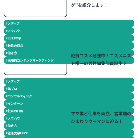
グ”を紹介します！
#
メディア
#
ノウハウ
#
2013年卒
#
社員の日常
2016.05.13
#
働き方
絶賛コスメ勉強中！コスメニス
#
戦略的コンテンツマーケティング
ト唯一の男性編集部員誕生♪
#
メディア
#
美プロ
#
コンサルティング
#
インターン
2014.10.30
#
社員の日常
ママ業と仕事を両立、営業畑の
#
ノウハウ
ひまわりウーマンに迫る！
#
働き方