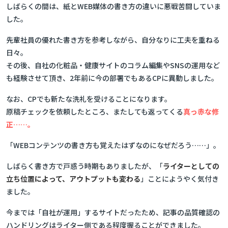
しばらくの間は、紙とWEB媒体の書き方の違いに悪戦苦闘していま
した。
先輩社員の優れた書き方を参考しながら、自分なりに工夫を重ねる
日々。
その後、自社の化粧品・健康サイトのコラム編集やSNSの運用など
も経験させて頂き、2年前に今の部署でもあるCPに異動しました。
なお、CPでも新たな洗礼を受けることになります。
原稿チェックを依頼したところ、またしても返ってくる
真っ赤な修
正……。
「WEBコンテンツの書き方も覚えたはずなのになぜだろう……」。
しばらく書き方で戸惑う時期もありましたが、「
ライターとしての
立ち位置によって、アウトプットも変わる
」ことにようやく気付き
ました。
今までは「自社が運用」するサイトだったため、記事の品質確認の
ハンドリングはライター側である程度握ることができました。