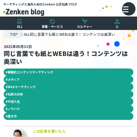
マーケティングと海外人材のZenken
公式社員ブログ
メインコンテンツにスキップ
バ
ALL
事業・サービス
カルチャー
人
TOP
ALL
同じ言葉でも紙とWEBは違う！コンテンツは奥深い
2021年05月31日
同じ言葉でも紙とWEBは違う！コンテンツは
奥深い
#
戦略的コンテンツマーケティング
#
メディア
#
Webマーケティング
#
社員の日常
#
中途入社
#
ノウハウ
#
働き方
この記事を書いた人