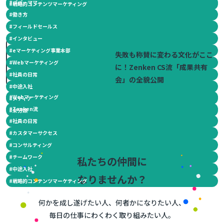
#
健康美容EXPO
#
パパ・ママ
#
戦略的コンテンツマーケティング
#
働き方
#
フィールドセールス
#
インタビュー
2025.06.20
#
eマーケティング事業本部
失敗も称賛に変わる文化がここ
#
Webマーケティング
に！Zenken CS流「成果共有
#
社員の日常
会」の全貌公開
#
中途入社
#
Webマーケティング
#
メディア
#
Zenken流
#
未分類
#
社員の日常
#
カスタマーサクセス
#
コンサルティング
#
チームワーク
私たちの仲間に
#
中途入社
なりませんか？
#
戦略的コンテンツマーケティング
何かを成し遂げたい人、何者かになりたい人、