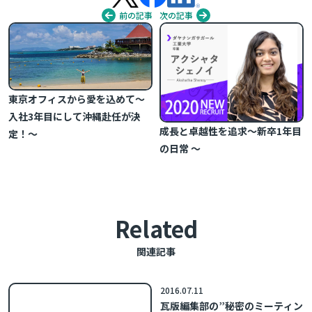
前の記事
次の記事
東京オフィスから愛を込めて〜
入社3年目にして沖縄赴任が決
成長と卓越性を追求～新卒1年目
定！〜
の日常 ～
Related
関連記事
2016.07.11
瓦版編集部の”秘密のミーティン