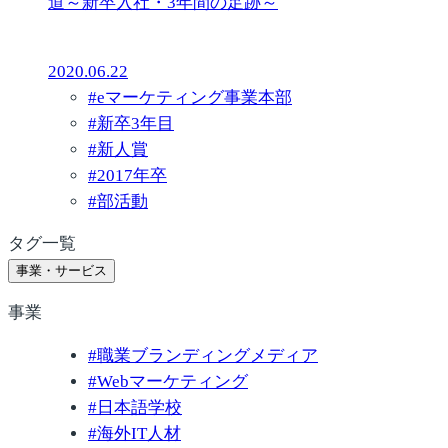
道～新卒入社・3年間の足跡～
2020.06.22
#
eマーケティング事業本部
#
新卒3年目
#
新人賞
#
2017年卒
#
部活動
タグ一覧
事業・サービス
事業
#
職業ブランディングメディア
#
Webマーケティング
#
日本語学校
#
海外IT人材