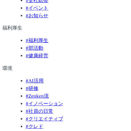
#
全社総会
#
イベント
#
お知らせ
福利厚生
#
福利厚生
#
部活動
#
健康経営
環境
#
AI活用
#
研修
#
Zenken流
#
イノベーション
#
社員の日常
#
クリエイティブ
#
クレド