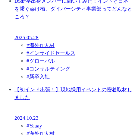
DS新卒出身メンバーに聞いてみた！インドと日本
を繋ぐ架け橋、ダイバーシティ事業部ってどんなと
ころ？
2025.05.28
#
海外IT人材
#
インサイドセールス
#
グローバル
#
コンサルティング
#
新卒入社
【初インド出張！】現地採用イベントの密着取材し
ました
2024.10.23
#
Yaaay
#
海外IT人材