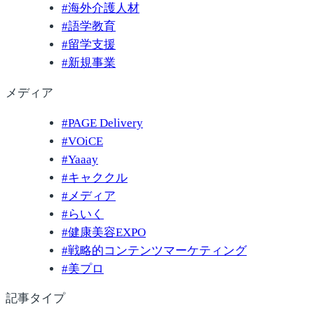
#
海外介護人材
#
語学教育
#
留学支援
#
新規事業
メディア
#
PAGE Delivery
#
VOiCE
#
Yaaay
#
キャククル
#
メディア
#
らいく
#
健康美容EXPO
#
戦略的コンテンツマーケティング
#
美プロ
記事タイプ