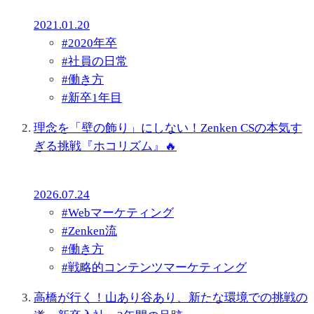
2021.01.20
#
2020年卒
#
社員の日常
#
働き方
#
新卒1年目
理念を「壁の飾り」にしない！Zenken CSの本気す
ぎる挑戦『ホコリズム』🔥
2026.07.24
#
Webマーケティング
#
Zenken流
#
働き方
#
戦略的コンテンツマーケティング
高橋が行く！山あり谷あり、新たな環境での挑戦の