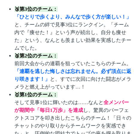
🥉第3位のチーム：
「ひとりで歩くより、みんなで歩く方が楽しい！」
と、チームの絆で見事3位にランクイン。「チーム
内で『痩せた！』という声が続出し、自分も痩せ
た」という、なんとも羨ましい効果を実感したチー
ムでした。
🥈第2位のチーム：
前回大会からの連覇を狙っていたこちらのチーム。
「連覇を逃した悔しさは忘れません。必ず頂点に返
り咲きます！」
と、すでに次回に向けた闘志がメラ
メラと燃え上がっています…！
🥇第1位のチーム：
そして見事1位に輝いたのは……なんと
全メンバー
が期間中「毎日1万歩」を達成
し、驚異のパーフェ
クトスコアを叩き出したこちらのチーム！「日々の
チャットのやり取りからチームワークを実感でき
た」と、圧倒的な団結力でトップの座を掴み取りま