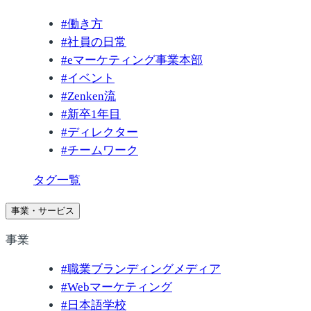
#
働き方
#
社員の日常
#
eマーケティング事業本部
#
イベント
#
Zenken流
#
新卒1年目
#
ディレクター
#
チームワーク
タグ一覧
事業・サービス
事業
#
職業ブランディングメディア
#
Webマーケティング
#
日本語学校