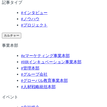
記事タイプ
#
インタビュー
#
ノウハウ
#
プロジェクト
カルチャー
事業本部
#
eマーケティング事業本部
#
HRインキュベーション事業本部
#
管理本部
#
グループ会社
#
グローバル教育事業本部
#
人材戦略統括本部
イベント