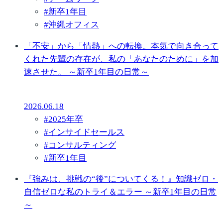
#
新卒1年目
#
沖縄オフィス
「不安」から「情熱」への転換。本気で向き合って
くれた先輩の存在が、私の「あなたのために」を加
速させた。 ～新卒1年目の日常～
2026.06.18
#
2025年卒
#
インサイドセールス
#
コンサルティング
#
新卒1年目
『強みは、挑戦の“後”についてくる！』知識ゼロ・
自信ゼロな私のトライ＆エラー ～新卒1年目の日常
～