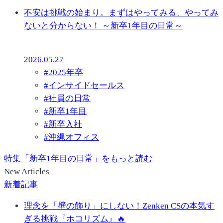
不安は挑戦の始まり。まずはやってみる、やってみ
ないと分からない！ ～新卒1年目の日常～
2026.05.27
#
2025年卒
#
インサイドセールス
#
社員の日常
#
新卒1年目
#
新卒入社
#
沖縄オフィス
特集「新卒1年目の日常」をもっと読む
New Articles
新着記事
理念を「壁の飾り」にしない！Zenken CSの本気す
ぎる挑戦『ホコリズム』🔥