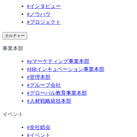
#
インタビュー
#
ノウハウ
#
プロジェクト
カルチャー
事業本部
#
eマーケティング事業本部
#
HRインキュベーション事業本部
#
管理本部
#
グループ会社
#
グローバル教育事業本部
#
人材戦略統括本部
イベント
#
全社総会
#
イベント