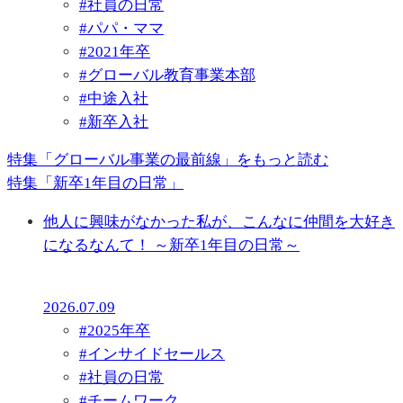
#
社員の日常
#
パパ・ママ
#
2021年卒
#
グローバル教育事業本部
#
中途入社
#
新卒入社
特集「グローバル事業の最前線」をもっと読む
特集「新卒1年目の日常」
他人に興味がなかった私が、こんなに仲間を大好き
になるなんて！ ～新卒1年目の日常～
2026.07.09
#
2025年卒
#
インサイドセールス
#
社員の日常
#
チームワーク