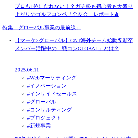
プロも1位になれない！？ガチ勢も初心者も大盛り
上がりのゴルフコンペ「全友会」レポート⛳
特集「グローバル事業の最前線」
【マーケ×グローバル】GNT海外チーム始動🌎新卒
メンバー活躍中の「戦コンGLOBAL」とは？
2025.06.11
#
Webマーケティング
#
イノベーション
#
インサイドセールス
#
グローバル
#
コンサルティング
#
プロジェクト
#
新規事業