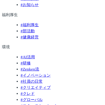
#
お知らせ
福利厚生
#
福利厚生
#
部活動
#
健康経営
環境
#
AI活用
#
研修
#
Zenken流
#
イノベーション
#
社員の日常
#
クリエイティブ
#
クレド
#
グローバル