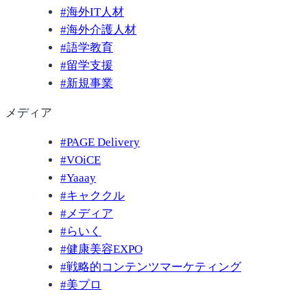
#
海外IT人材
#
海外介護人材
#
語学教育
#
留学支援
#
新規事業
メディア
#
PAGE Delivery
#
VOiCE
#
Yaaay
#
キャククル
#
メディア
#
らいく
#
健康美容EXPO
#
戦略的コンテンツマーケティング
#
美プロ