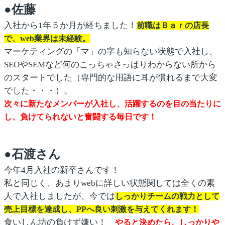
●佐藤
入社から1年５か月が経ちました！
前職はＢａｒの店長
で、web業界は未経験。
マーケティングの「マ」の字も知らない状態で入社し、
SEOやSEMなど何のこっちゃさっぱりわからない所から
のスタートでした（専門的な用語に耳が慣れるまで大変
でした・・・）。
次々に新たなメンバーが入社し、活躍するのを目の当たりに
し、負けてられないと奮闘する毎日です！
●石渡さん
今年4月入社の新卒さんです！
私と同じく、あまりwebに詳しい状態関しては全くの素
人で入社しましたが、今では
しっかりチームの戦力として
売上目標を達成し、PPへ良い刺激を与えてくれます！
食いしん坊の負けず嫌い！
やると決めたら、しっかりや