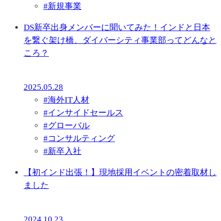
#
新規事業
DS新卒出身メンバーに聞いてみた！インドと日本
を繋ぐ架け橋、ダイバーシティ事業部ってどんなと
ころ？
2025.05.28
#
海外IT人材
#
インサイドセールス
#
グローバル
#
コンサルティング
#
新卒入社
【初インド出張！】現地採用イベントの密着取材し
ました
2024.10.23