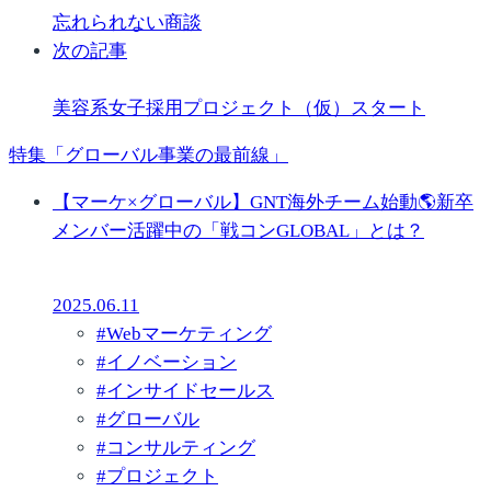
忘れられない商談
次の記事
美容系女子採用プロジェクト（仮）スタート
特集「グローバル事業の最前線」
【マーケ×グローバル】GNT海外チーム始動🌎新卒
メンバー活躍中の「戦コンGLOBAL」とは？
2025.06.11
#
Webマーケティング
#
イノベーション
#
インサイドセールス
#
グローバル
#
コンサルティング
#
プロジェクト