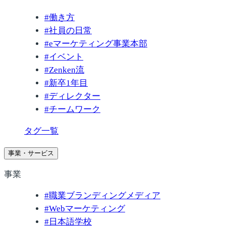
#
働き方
#
社員の日常
#
eマーケティング事業本部
#
イベント
#
Zenken流
#
新卒1年目
#
ディレクター
#
チームワーク
タグ一覧
事業・サービス
事業
#
職業ブランディングメディア
#
Webマーケティング
#
日本語学校