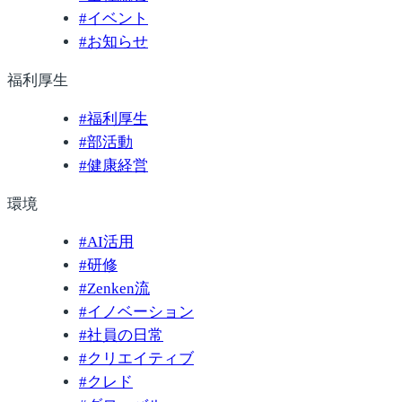
#
イベント
#
お知らせ
福利厚生
#
福利厚生
#
部活動
#
健康経営
環境
#
AI活用
#
研修
#
Zenken流
#
イノベーション
#
社員の日常
#
クリエイティブ
#
クレド