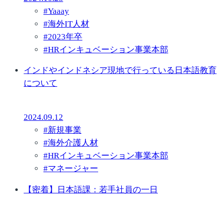
#
Yaaay
#
海外IT人材
#
2023年卒
#
HRインキュベーション事業本部
インドやインドネシア現地で行っている日本語教育
について
2024.09.12
#
新規事業
#
海外介護人材
#
HRインキュベーション事業本部
#
マネージャー
【密着】日本語課：若手社員の一日