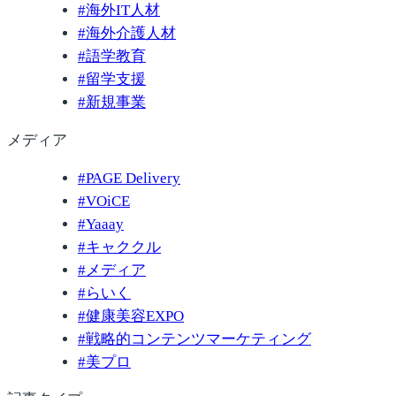
#
海外IT人材
#
海外介護人材
#
語学教育
#
留学支援
#
新規事業
メディア
#
PAGE Delivery
#
VOiCE
#
Yaaay
#
キャククル
#
メディア
#
らいく
#
健康美容EXPO
#
戦略的コンテンツマーケティング
#
美プロ