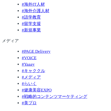
#
海外IT人材
#
海外介護人材
#
語学教育
#
留学支援
#
新規事業
メディア
#
PAGE Delivery
#
VOiCE
#
Yaaay
#
キャククル
#
メディア
#
らいく
#
健康美容EXPO
#
戦略的コンテンツマーケティング
#
美プロ