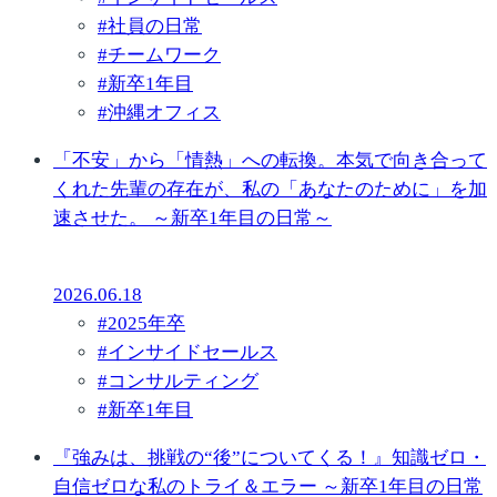
#
社員の日常
#
チームワーク
#
新卒1年目
#
沖縄オフィス
「不安」から「情熱」への転換。本気で向き合って
くれた先輩の存在が、私の「あなたのために」を加
速させた。 ～新卒1年目の日常～
2026.06.18
#
2025年卒
#
インサイドセールス
#
コンサルティング
#
新卒1年目
『強みは、挑戦の“後”についてくる！』知識ゼロ・
自信ゼロな私のトライ＆エラー ～新卒1年目の日常