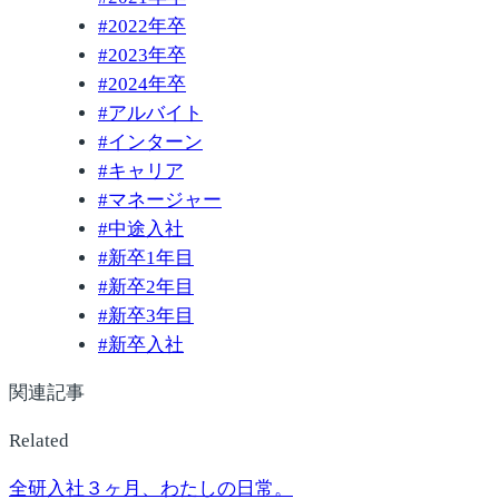
#
2022年卒
#
2023年卒
#
2024年卒
#
アルバイト
#
インターン
#
キャリア
#
マネージャー
#
中途入社
#
新卒1年目
#
新卒2年目
#
新卒3年目
#
新卒入社
関連記事
Related
全研入社３ヶ月、わたしの日常。