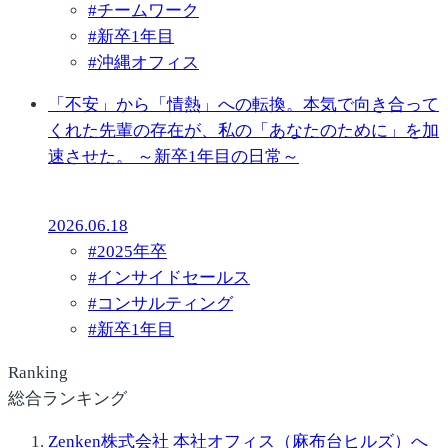
#
チームワーク
#
新卒1年目
#
沖縄オフィス
「不安」から「情熱」への転換。本気で向き合って
くれた先輩の存在が、私の「あなたのために」を加
速させた。 ～新卒1年目の日常～
2026.06.18
#
2025年卒
#
インサイドセールス
#
コンサルティング
#
新卒1年目
Ranking
総合ランキング
Zenken株式会社 本社オフィス（麻布台ヒルズ）へ