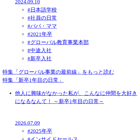
2024.09.10
#
日本語学校
#
社員の日常
#
パパ・ママ
#
2021年卒
#
グローバル教育事業本部
#
中途入社
#
新卒入社
特集「グローバル事業の最前線」をもっと読む
特集「新卒1年目の日常」
他人に興味がなかった私が、こんなに仲間を大好き
になるなんて！ ～新卒1年目の日常～
2026.07.09
#
2025年卒
#
インサイドセールス