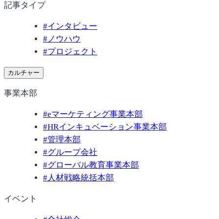
記事タイプ
#
インタビュー
#
ノウハウ
#
プロジェクト
カルチャー
事業本部
#
eマーケティング事業本部
#
HRインキュベーション事業本部
#
管理本部
#
グループ会社
#
グローバル教育事業本部
#
人材戦略統括本部
イベント