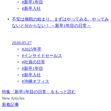
#
新卒1年目
#
新卒入社
不安は挑戦の始まり。まずはやってみる、やってみ
ないと分からない！ ～新卒1年目の日常～
2026.05.27
#
2025年卒
#
インサイドセールス
#
社員の日常
#
新卒1年目
#
新卒入社
#
沖縄オフィス
特集「新卒1年目の日常」をもっと読む
New Articles
新着記事