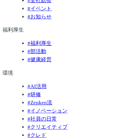
#
全社総会
#
イベント
#
お知らせ
福利厚生
#
福利厚生
#
部活動
#
健康経営
環境
#
AI活用
#
研修
#
Zenken流
#
イノベーション
#
社員の日常
#
クリエイティブ
#
クレド