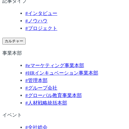
記事タイプ
#
インタビュー
#
ノウハウ
#
プロジェクト
カルチャー
事業本部
#
eマーケティング事業本部
#
HRインキュベーション事業本部
#
管理本部
#
グループ会社
#
グローバル教育事業本部
#
人材戦略統括本部
イベント
#
全社総会