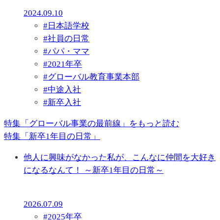
2024.09.10
#
日本語学校
#
社員の日常
#
パパ・ママ
#
2021年卒
#
グローバル教育事業本部
#
中途入社
#
新卒入社
特集「グローバル事業の最前線」をもっと読む
特集「新卒1年目の日常」
他人に興味がなかった私が、こんなに仲間を大好き
になるなんて！ ～新卒1年目の日常～
2026.07.09
#
2025年卒