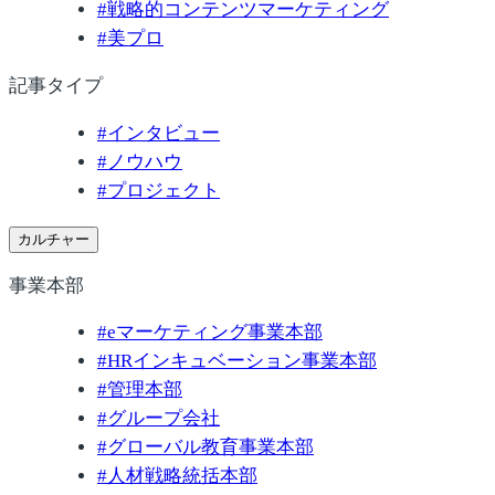
#
戦略的コンテンツマーケティング
#
美プロ
記事タイプ
#
インタビュー
#
ノウハウ
#
プロジェクト
カルチャー
事業本部
#
eマーケティング事業本部
#
HRインキュベーション事業本部
#
管理本部
#
グループ会社
#
グローバル教育事業本部
#
人材戦略統括本部