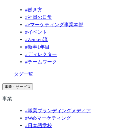
#
働き方
#
社員の日常
#
eマーケティング事業本部
#
イベント
#
Zenken流
#
新卒1年目
#
ディレクター
#
チームワーク
タグ一覧
事業・サービス
事業
#
職業ブランディングメディア
#
Webマーケティング
#
日本語学校