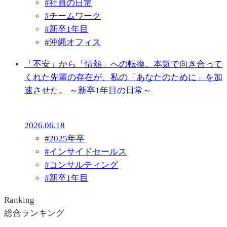
#
社員の日常
#
チームワーク
#
新卒1年目
#
沖縄オフィス
「不安」から「情熱」への転換。本気で向き合って
くれた先輩の存在が、私の「あなたのために」を加
速させた。 ～新卒1年目の日常～
2026.06.18
#
2025年卒
#
インサイドセールス
#
コンサルティング
#
新卒1年目
Ranking
総合ランキング