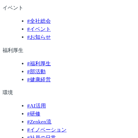
イベント
#
全社総会
#
イベント
#
お知らせ
福利厚生
#
福利厚生
#
部活動
#
健康経営
環境
#
AI活用
#
研修
#
Zenken流
#
イノベーション
#
社員の日常