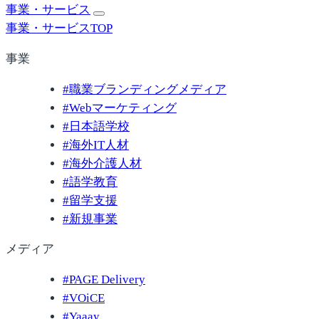
事業・サービス
事業・サービスTOP
事業
#
職業ブランディングメディア
#
Webマーケティング
#
日本語学校
#
海外IT人材
#
海外介護人材
#
語学教育
#
留学支援
#
新規事業
メディア
#
PAGE Delivery
#
VOiCE
#
Yaaay