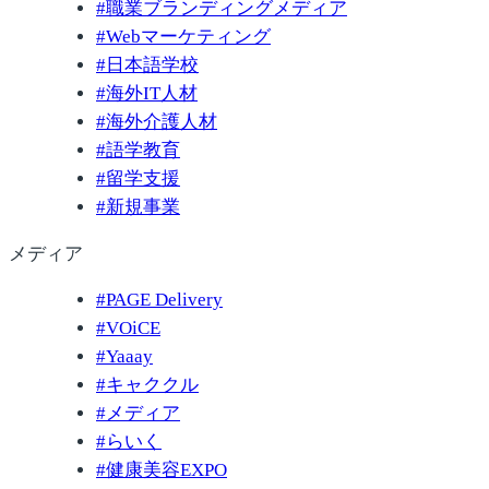
#
職業ブランディングメディア
#
Webマーケティング
#
日本語学校
#
海外IT人材
#
海外介護人材
#
語学教育
#
留学支援
#
新規事業
メディア
#
PAGE Delivery
#
VOiCE
#
Yaaay
#
キャククル
#
メディア
#
らいく
#
健康美容EXPO