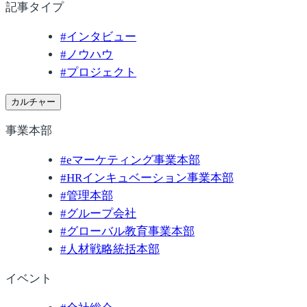
記事タイプ
#
インタビュー
#
ノウハウ
#
プロジェクト
カルチャー
事業本部
#
eマーケティング事業本部
#
HRインキュベーション事業本部
#
管理本部
#
グループ会社
#
グローバル教育事業本部
#
人材戦略統括本部
イベント