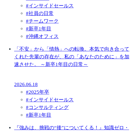
#
インサイドセールス
#
社員の日常
#
チームワーク
#
新卒1年目
#
沖縄オフィス
「不安」から「情熱」への転換。本気で向き合って
くれた先輩の存在が、私の「あなたのために」を加
速させた。 ～新卒1年目の日常～
2026.06.18
#
2025年卒
#
インサイドセールス
#
コンサルティング
#
新卒1年目
『強みは、挑戦の“後”についてくる！』知識ゼロ・