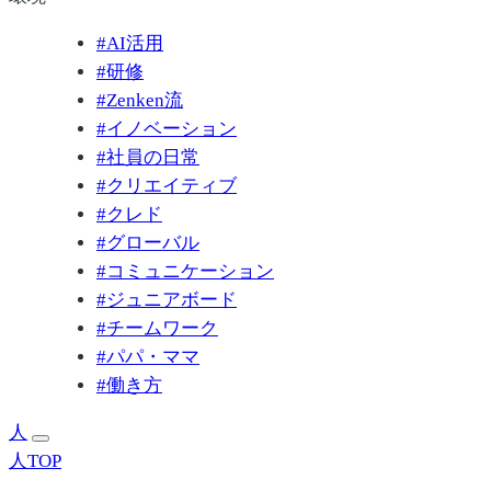
#
AI活用
#
研修
#
Zenken流
#
イノベーション
#
社員の日常
#
クリエイティブ
#
クレド
#
グローバル
#
コミュニケーション
#
ジュニアボード
#
チームワーク
#
パパ・ママ
#
働き方
人
人TOP