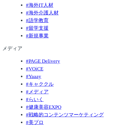
#
海外IT人材
#
海外介護人材
#
語学教育
#
留学支援
#
新規事業
メディア
#
PAGE Delivery
#
VOiCE
#
Yaaay
#
キャククル
#
メディア
#
らいく
#
健康美容EXPO
#
戦略的コンテンツマーケティング
#
美プロ