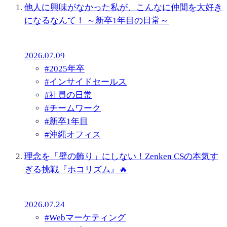
他人に興味がなかった私が、こんなに仲間を大好き
になるなんて！ ～新卒1年目の日常～
2026.07.09
#
2025年卒
#
インサイドセールス
#
社員の日常
#
チームワーク
#
新卒1年目
#
沖縄オフィス
理念を「壁の飾り」にしない！Zenken CSの本気す
ぎる挑戦『ホコリズム』🔥
2026.07.24
#
Webマーケティング