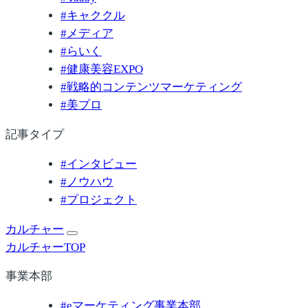
#
キャククル
#
メディア
#
らいく
#
健康美容EXPO
#
戦略的コンテンツマーケティング
#
美プロ
記事タイプ
#
インタビュー
#
ノウハウ
#
プロジェクト
カルチャー
カルチャーTOP
事業本部
#
eマーケティング事業本部