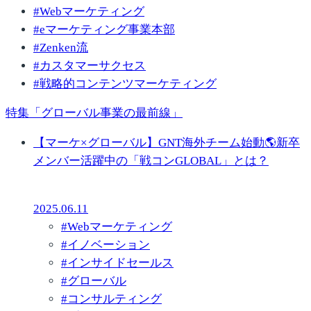
#
Webマーケティング
#
eマーケティング事業本部
#
Zenken流
#
カスタマーサクセス
#
戦略的コンテンツマーケティング
特集「グローバル事業の最前線」
【マーケ×グローバル】GNT海外チーム始動🌎新卒
メンバー活躍中の「戦コンGLOBAL」とは？
2025.06.11
#
Webマーケティング
#
イノベーション
#
インサイドセールス
#
グローバル
#
コンサルティング