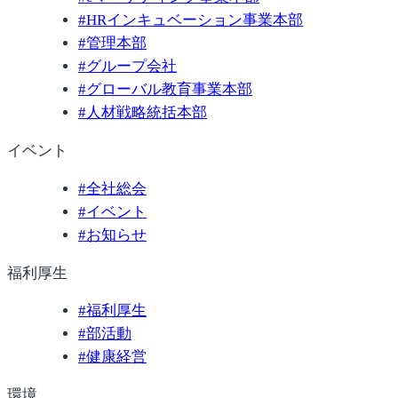
#
HRインキュベーション事業本部
#
管理本部
#
グループ会社
#
グローバル教育事業本部
#
人材戦略統括本部
イベント
#
全社総会
#
イベント
#
お知らせ
福利厚生
#
福利厚生
#
部活動
#
健康経営
環境