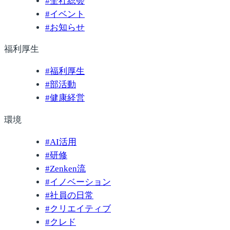
#
全社総会
#
イベント
#
お知らせ
福利厚生
#
福利厚生
#
部活動
#
健康経営
環境
#
AI活用
#
研修
#
Zenken流
#
イノベーション
#
社員の日常
#
クリエイティブ
#
クレド