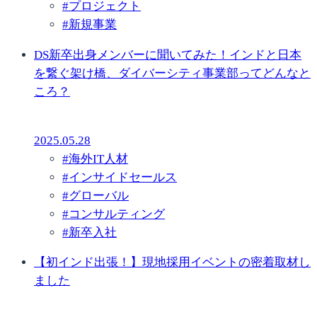
#
プロジェクト
#
新規事業
DS新卒出身メンバーに聞いてみた！インドと日本
を繋ぐ架け橋、ダイバーシティ事業部ってどんなと
ころ？
2025.05.28
#
海外IT人材
#
インサイドセールス
#
グローバル
#
コンサルティング
#
新卒入社
【初インド出張！】現地採用イベントの密着取材し
ました