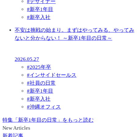
#
デザイナー
#
新卒1年目
#
新卒入社
不安は挑戦の始まり。まずはやってみる、やってみ
ないと分からない！ ～新卒1年目の日常～
2026.05.27
#
2025年卒
#
インサイドセールス
#
社員の日常
#
新卒1年目
#
新卒入社
#
沖縄オフィス
特集「新卒1年目の日常」をもっと読む
New Articles
新着記事