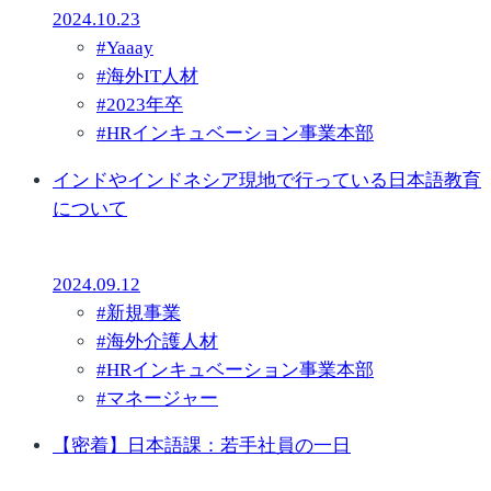
2024.10.23
#
Yaaay
#
海外IT人材
#
2023年卒
#
HRインキュベーション事業本部
インドやインドネシア現地で行っている日本語教育
について
2024.09.12
#
新規事業
#
海外介護人材
#
HRインキュベーション事業本部
#
マネージャー
【密着】日本語課：若手社員の一日