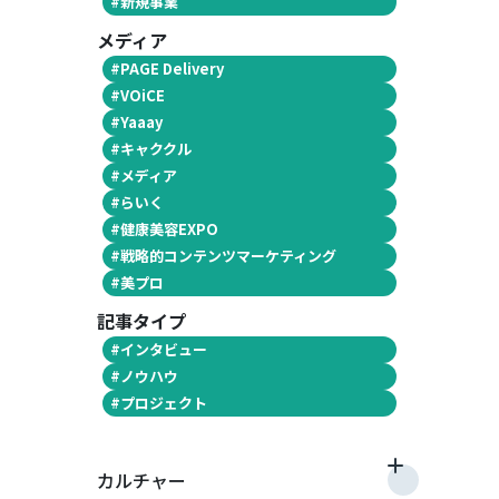
#
新規事業
メディア
#
PAGE Delivery
#
VOiCE
#
Yaaay
#
キャククル
#
メディア
#
らいく
#
健康美容EXPO
#
戦略的コンテンツマーケティング
#
美プロ
記事タイプ
#
インタビュー
#
ノウハウ
#
プロジェクト
カルチャー