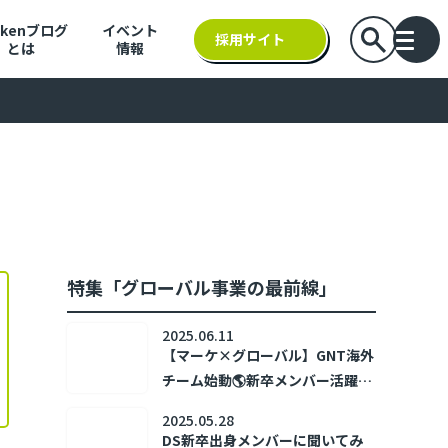
nkenブログ
イベント
検索バーを
採用サイト
とは
情報
バー
特集「グローバル事業の最前線」
2025.06.11
【マーケ×グローバル】GNT海外
チーム始動🌎新卒メンバー活躍中
の「戦コンGLOBAL」とは？
2025.05.28
DS新卒出身メンバーに聞いてみ