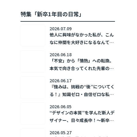
特集「新卒1年目の日常」
2026.07.09
他人に興味がなかった私が、こん
なに仲間を大好きになるなんて！
～新卒1年目の日常～
2026.06.18
「不安」から「情熱」への転換。
本気で向き合ってくれた先輩の存
在が、私の「あなたのために」を
2026.06.17
加速させた。 ～新卒1年目の日常
『強みは、挑戦の“後”についてく
～
る！』知識ゼロ・自信ゼロな私の
トライ＆エラー ～新卒1年目の日
2026.06.05
常～
“デザインの本質”を学んだ新人デ
ザイナー、日々成長中！～新卒1
年目の日常～
2026.05.27