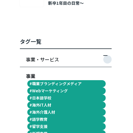
新卒1年目の日常～
タグ一覧
事業・サービス
事業
#
職業ブランディングメディア
#
Webマーケティング
#
日本語学校
#
海外IT人材
#
海外介護人材
#
語学教育
#
留学支援