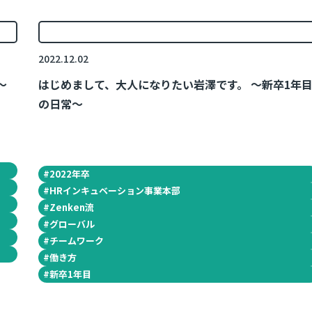
2022.12.02
～
はじめまして、大人になりたい岩澤です。 ～新卒1年
の日常～
#
2022年卒
#
HRインキュベーション事業本部
#
Zenken流
#
グローバル
#
チームワーク
#
働き方
#
新卒1年目