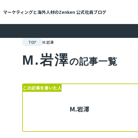
メインコンテンツにスキップ
マーケティングと海外人材のZenken
公式社員ブログ
TOP
M.岩澤
M.岩澤
の記事一覧
この記事を書いた人
M.岩澤