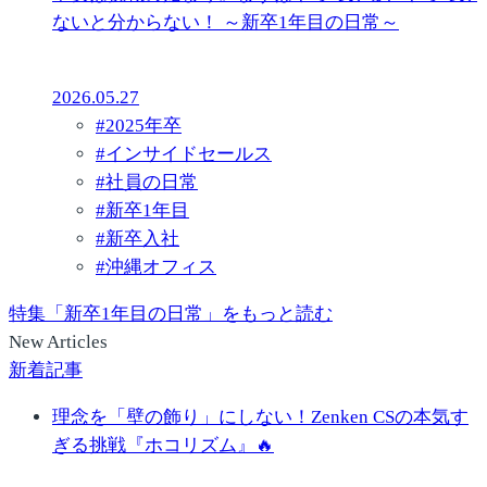
ないと分からない！ ～新卒1年目の日常～
2026.05.27
#
2025年卒
#
インサイドセールス
#
社員の日常
#
新卒1年目
#
新卒入社
#
沖縄オフィス
特集「新卒1年目の日常」をもっと読む
New Articles
新着記事
理念を「壁の飾り」にしない！Zenken CSの本気す
ぎる挑戦『ホコリズム』🔥