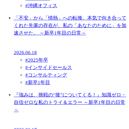
#
沖縄オフィス
「不安」から「情熱」への転換。本気で向き合って
くれた先輩の存在が、私の「あなたのために」を加
速させた。 ～新卒1年目の日常～
2026.06.18
#
2025年卒
#
インサイドセールス
#
コンサルティング
#
新卒1年目
『強みは、挑戦の“後”についてくる！』知識ゼロ・
自信ゼロな私のトライ＆エラー ～新卒1年目の日常
～