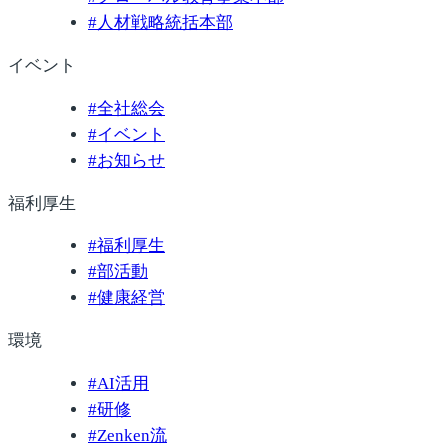
#
人材戦略統括本部
イベント
#
全社総会
#
イベント
#
お知らせ
福利厚生
#
福利厚生
#
部活動
#
健康経営
環境
#
AI活用
#
研修
#
Zenken流