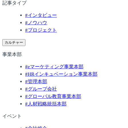
記事タイプ
#
インタビュー
#
ノウハウ
#
プロジェクト
カルチャー
事業本部
#
eマーケティング事業本部
#
HRインキュベーション事業本部
#
管理本部
#
グループ会社
#
グローバル教育事業本部
#
人材戦略統括本部
イベント