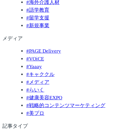
#
海外介護人材
#
語学教育
#
留学支援
#
新規事業
メディア
#
PAGE Delivery
#
VOiCE
#
Yaaay
#
キャククル
#
メディア
#
らいく
#
健康美容EXPO
#
戦略的コンテンツマーケティング
#
美プロ
記事タイプ