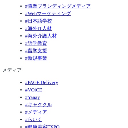
#
職業ブランディングメディア
#
Webマーケティング
#
日本語学校
#
海外IT人材
#
海外介護人材
#
語学教育
#
留学支援
#
新規事業
メディア
#
PAGE Delivery
#
VOiCE
#
Yaaay
#
キャククル
#
メディア
#
らいく
#
健康美容EXPO