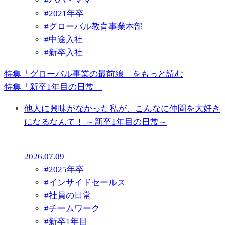
#
パパ・ママ
#
2021年卒
#
グローバル教育事業本部
#
中途入社
#
新卒入社
特集「グローバル事業の最前線」をもっと読む
特集「新卒1年目の日常」
他人に興味がなかった私が、こんなに仲間を大好き
になるなんて！ ～新卒1年目の日常～
2026.07.09
#
2025年卒
#
インサイドセールス
#
社員の日常
#
チームワーク
#
新卒1年目