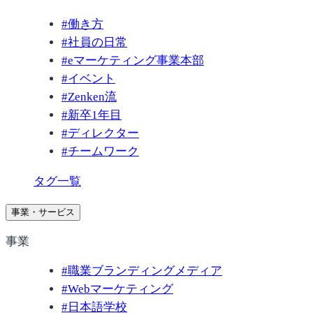
#
働き方
#
社員の日常
#
eマーケティング事業本部
#
イベント
#
Zenken流
#
新卒1年目
#
ディレクター
#
チームワーク
タグ一覧
事業・サービス
事業
#
職業ブランディングメディア
#
Webマーケティング
#
日本語学校