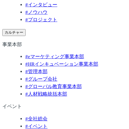
#
インタビュー
#
ノウハウ
#
プロジェクト
カルチャー
事業本部
#
eマーケティング事業本部
#
HRインキュベーション事業本部
#
管理本部
#
グループ会社
#
グローバル教育事業本部
#
人材戦略統括本部
イベント
#
全社総会
#
イベント