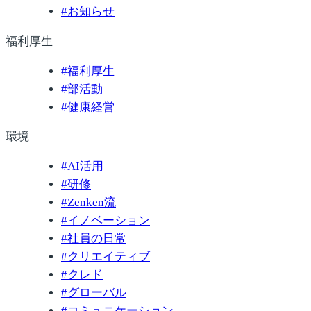
#
お知らせ
福利厚生
#
福利厚生
#
部活動
#
健康経営
環境
#
AI活用
#
研修
#
Zenken流
#
イノベーション
#
社員の日常
#
クリエイティブ
#
クレド
#
グローバル
#
コミュニケーション