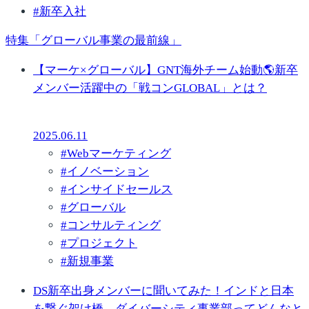
#
新卒入社
特集「グローバル事業の最前線」
【マーケ×グローバル】GNT海外チーム始動🌎新卒
メンバー活躍中の「戦コンGLOBAL」とは？
2025.06.11
#
Webマーケティング
#
イノベーション
#
インサイドセールス
#
グローバル
#
コンサルティング
#
プロジェクト
#
新規事業
DS新卒出身メンバーに聞いてみた！インドと日本
を繋ぐ架け橋、ダイバーシティ事業部ってどんなと