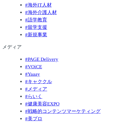
#
海外IT人材
#
海外介護人材
#
語学教育
#
留学支援
#
新規事業
メディア
#
PAGE Delivery
#
VOiCE
#
Yaaay
#
キャククル
#
メディア
#
らいく
#
健康美容EXPO
#
戦略的コンテンツマーケティング
#
美プロ