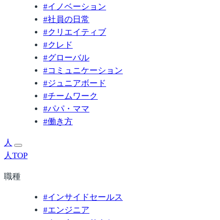
#
イノベーション
#
社員の日常
#
クリエイティブ
#
クレド
#
グローバル
#
コミュニケーション
#
ジュニアボード
#
チームワーク
#
パパ・ママ
#
働き方
人
人TOP
職種
#
インサイドセールス
#
エンジニア