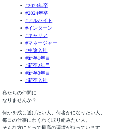
#
2023年卒
#
2024年卒
#
アルバイト
#
インターン
#
キャリア
#
マネージャー
#
中途入社
#
新卒1年目
#
新卒2年目
#
新卒3年目
#
新卒入社
私たちの仲間に
なりませんか？
何かを成し遂げたい人、何者かになりたい人、
毎日の仕事にわくわく取り組みたい人。
そんな方にとって最高の環境が待っています。