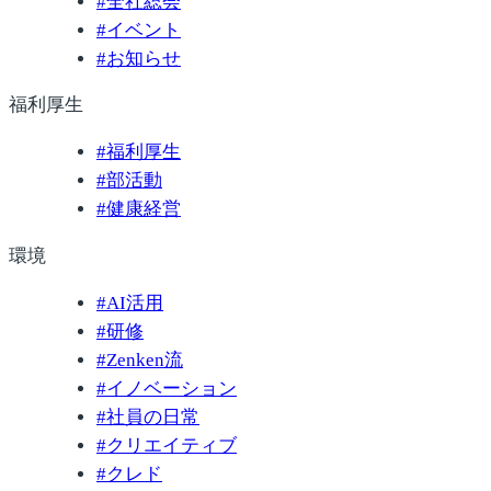
#
全社総会
#
イベント
#
お知らせ
福利厚生
#
福利厚生
#
部活動
#
健康経営
環境
#
AI活用
#
研修
#
Zenken流
#
イノベーション
#
社員の日常
#
クリエイティブ
#
クレド