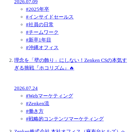
2026.07.09
#
2025年卒
#
インサイドセールス
#
社員の日常
#
チームワーク
#
新卒1年目
#
沖縄オフィス
理念を「壁の飾り」にしない！Zenken CSの本気す
ぎる挑戦『ホコリズム』🔥
2026.07.24
#
Webマーケティング
#
Zenken流
#
働き方
#
戦略的コンテンツマーケティング
Zenken株式会社 本社オフィス（麻布台ヒルズ）へ