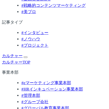
#
戦略的コンテンツマーケティング
#
美プロ
記事タイプ
#
インタビュー
#
ノウハウ
#
プロジェクト
カルチャー
カルチャーTOP
事業本部
#
eマーケティング事業本部
#
HRインキュベーション事業本部
#
管理本部
#
グループ会社
#
グローバル教育事業本部