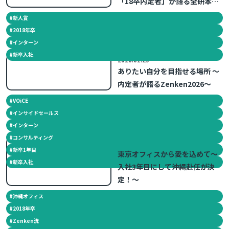
「18卒内定者」が語る全研本社
～
#
新人賞
#
2018年卒
#
インターン
#
新卒入社
2026.01.29
ありたい自分を目指せる場所 ～
内定者が語るZenken2026～
#
VOiCE
#
インサイドセールス
#
インターン
#
コンサルティング
2021.05.13
#
新卒1年目
東京オフィスから愛を込めて〜
#
新卒入社
入社3年目にして沖縄赴任が決
定！〜
#
沖縄オフィス
#
2018年卒
#
Zenken流