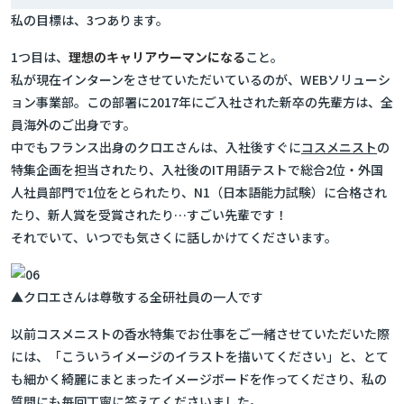
私の目標は、3つあります。
1つ目は、
理想のキャリアウーマンになる
こと。
私が現在インターンをさせていただいているのが、WEBソリューシ
ョン事業部。この部署に2017年にご入社された新卒の先輩方は、全
員海外のご出身です。
中でもフランス出身のクロエさんは、入社後すぐに
コスメニスト
の
特集企画を担当されたり、入社後のIT用語テストで総合2位・外国
人社員部門で1位をとられたり、N1（日本語能力試験）に合格され
たり、新人賞を受賞されたり…すごい先輩です！
それでいて、いつでも気さくに話しかけてくださいます。
▲クロエさんは尊敬する全研社員の一人です
以前コスメニストの香水特集でお仕事をご一緒させていただいた際
には、「こういうイメージのイラストを描いてください」と、とて
も細かく綺麗にまとまったイメージボードを作ってくださり、私の
質問にも毎回丁寧に答えてくださいました。