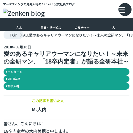
マーケティングと海外人材のZenken
公式社員ブログ
メインコンテンツにスキップ
バ
ALL
事業・サービス
カルチャー
人
TOP
ALL
愛のあるキャリアウーマンになりたい！～未来の全研マン、「1
2018年03月16日
愛のあるキャリアウーマンになりたい！～未来
の全研マン、「18卒内定者」が語る全研本社～
#
インターン
#
2018年卒
#
新卒入社
この記事を書いた人
M.大内
皆さん、こんにちは！
18卒内定者の大内美穂と申します。