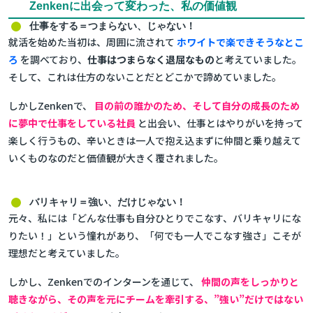
Zenkenに出会って変わった、私の価値観
仕事をする＝つまらない、じゃない！
就活を始めた当初は、周囲に流されて
ホワイトで楽できそうなとこ
ろ
を調べており、
仕事はつまらなく退屈なもの
と考えていました。
そして、これは仕方のないことだとどこかで諦めていました。
しかしZenkenで、
目の前の誰かのため、そして自分の成長のため
に夢中で仕事をしている社員
と出会い、仕事とはやりがいを持って
楽しく行うもの、辛いときは一人で抱え込まずに仲間と乗り越えて
いくものなのだと価値観が大きく覆されました。
バリキャリ＝強い、だけじゃない！
元々、私には「どんな仕事も自分ひとりでこなす、バリキャリにな
りたい！」という憧れがあり、「何でも一人でこなす強さ」こそが
理想だと考えていました。
しかし、Zenkenでのインターンを通じて、
仲間の声をしっかりと
聴きながら、その声を元にチームを牽引する、”強い”だけではない