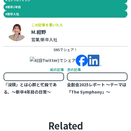
#
新卒1年目
#
新卒入社
この記事を書いた人
M.紺野
営業
新卒入社
SNSでシェア！
前の記事
次の記事
『没頭』とは心酔と忙殺であ
全創会2025レポート 〜テーマは
る。～新卒4年目の日常～
「The Symphony」〜
Related