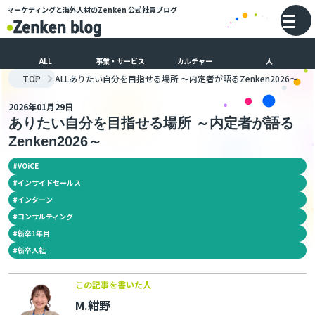
マーケティングと海外人材のZenken
公式社員ブログ
メインコンテンツにスキップ
バ
ALL
事業・サービス
カルチャー
人
TOP
ALL
ありたい自分を目指せる場所 ～内定者が語るZenken2026～
2026年01月29日
ありたい自分を目指せる場所 ～内定者が語る
Zenken2026～
#
VOiCE
#
インサイドセールス
#
インターン
#
コンサルティング
#
新卒1年目
#
新卒入社
この記事を書いた人
M.紺野