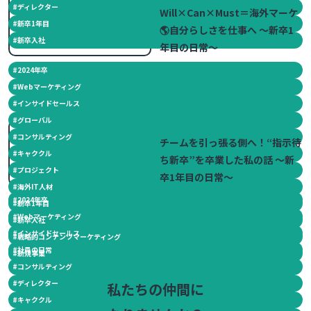
#
ディレクター
Will×Can×Must＝海外マーケ
#
新卒1年目
🌎自分らしさを仕事へ ～新卒1
#
新卒入社
年目の日常～
#
2024年卒
#
Webマーケティング
#
インサイドセールス
#
グローバル
2025.06.06
#
コンサルティング
チームを引っ張る側へ！“指示待
#
キャククル
ち新卒”を卒業した私の話 ～新
#
プロジェクト
卒1年目の日常～
#
海外IT人材
#
2024年卒
#
新卒1年目
#
Webマーケティング
#
新卒入社
#
インサイドセールス
#
戦略的コンテンツマーケティング
#
社員の日常
#
新規事業
#
コンサルティング
#
ディレクター
私たちの仲間に
#
キャククル