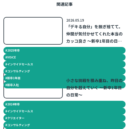
関連記事
2026.05.19
「デキる自分」を脱ぎ捨てて。
仲間が気付かせてくれた本当の
カッコ良さ ～新卒1年目の日常
～
#
2025年卒
#
VOiCE
#
インサイドセールス
#
コンサルティング
2025.10.07
#
新卒1年目
小さな挑戦を積み重ね、昨日の
#
新卒入社
自分を超えていく ～新卒1年目
の日常～
#
2024年卒
#
インサイドセールス
#
クリエイター
#
コンサルティング
2025.06.24