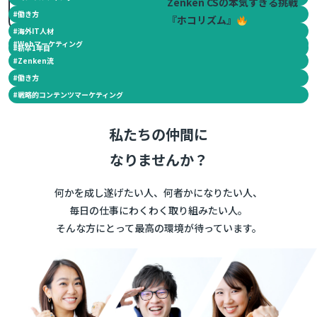
Zenken CSの本気すぎる挑戦
#
働き方
『ホコリズム』
#
海外IT人材
#
Webマーケティング
#
新卒1年目
#
Zenken流
#
働き方
#
戦略的コンテンツマーケティング
私たちの仲間に
なりませんか？
何かを成し遂げたい人、何者かになりたい人、
毎日の仕事にわくわく取り組みたい人。
そんな方にとって最高の環境が待っています。