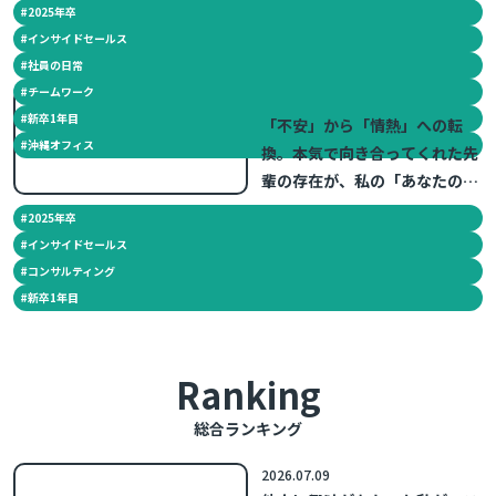
#
2025年卒
#
インサイドセールス
#
社員の日常
#
チームワーク
2026.06.18
#
新卒1年目
「不安」から「情熱」への転
#
沖縄オフィス
換。本気で向き合ってくれた先
輩の存在が、私の「あなたのた
めに」を加速させた。 ～新卒1
#
2025年卒
年目の日常～
#
インサイドセールス
#
コンサルティング
#
新卒1年目
Ranking
総合ランキング
2026.07.09