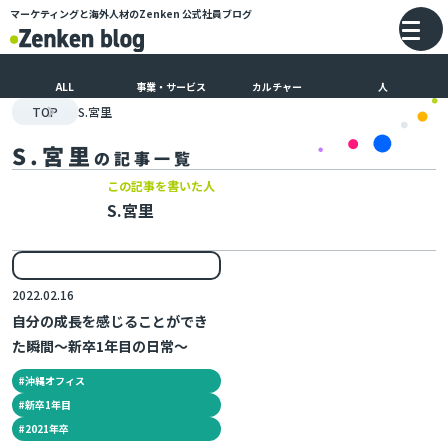
マーケティングと海外人材のZenken
公式社員ブログ
メインコンテンツにスキップ
バ
ALL
事業・サービス
カルチャー
人
TOP
S.宮里
S.宮里
の記事一覧
この記事を書いた人
S.宮里
2022.02.16
自分の成長を感じることができ
た瞬間～新卒1年目の日常～
#
沖縄オフィス
#
新卒1年目
#
2021年卒