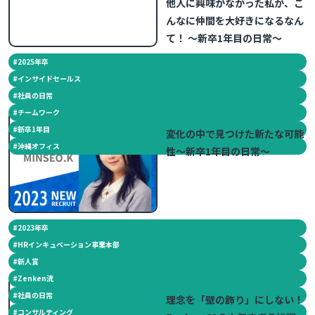
他人に興味がなかった私が、こ
んなに仲間を大好きになるなん
て！ ～新卒1年目の日常～
#
2025年卒
#
インサイドセールス
#
社員の日常
#
チームワーク
2024.04.09
#
新卒1年目
変化の中で見つけた新たな可能
#
沖縄オフィス
性～新卒1年目の日常～
#
2023年卒
#
HRインキュベーション事業本部
#
新人賞
#
Zenken流
2026.07.24
#
社員の日常
理念を「壁の飾り」にしない！
#
コンサルティング