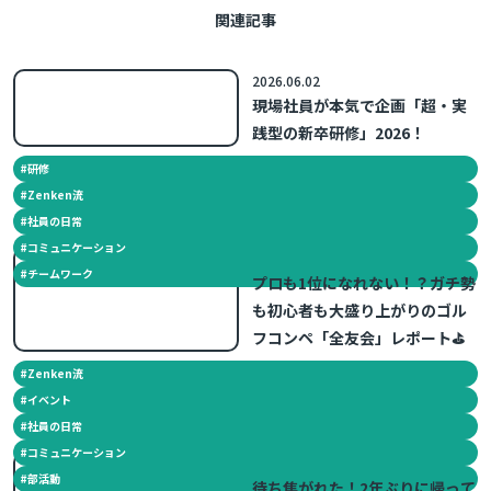
関連記事
2026.06.02
現場社員が本気で企画「超・実
践型の新卒研修」2026！
#
研修
#
Zenken流
#
社員の日常
#
コミュニケーション
2026.05.18
#
チームワーク
プロも1位になれない！？ガチ勢
も初心者も大盛り上がりのゴル
フコンペ「全友会」レポート⛳
#
Zenken流
#
イベント
#
社員の日常
#
コミュニケーション
2022.08.17
#
部活動
待ち焦がれた！2年ぶりに帰って