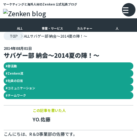
マーケティングと海外人材のZenken
公式社員ブログ
メインコンテンツにスキップ
バ
ALL
事業・サービス
カルチャー
人
TOP
ALL
サバゲー部 納会～2014夏の陣！～
2014年08月01日
サバゲー部 納会～2014夏の陣！～
#
部活動
#
Zenken流
#
社員の日常
#
コミュニケーション
#
チームワーク
この記事を書いた人
YO.佐藤
こんにちは、R＆D事業部の佐藤です。