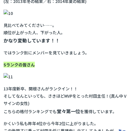
(左：2013年冬の結果／右：2014年夏の結果)
見比べてみてください……。
順位が上がった人、下がった人。
かなり変動しています！！
ではランク別にメンバーを見ていきましょう。
Sランクの皆さん
13年度新卒、関根さんがランクイン！！
そしてなんといっても、さきほどMVPをとった村田主任！(真ん中 V
サインの女性)
堂々第一位
こちらの格付ランキングでも
を獲得しています。
かくいう私も昨年4位から今年2位に上がりました。
この後調子に乗って村田主任に異議申し立てしてみましたが、
あっ