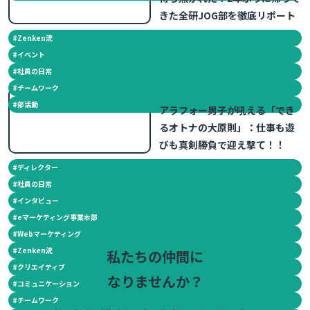
きた全研JOG部を徹底リポート
#
Zenken流
#
イベント
#
社員の日常
#
チームワーク
2014.12.15
#
部活動
アラフォー男子が吼える「でき
るオトナの大原則」：仕事も遊
びも真剣勝負で迎え撃て！！
#
ディレクター
#
社員の日常
#
インタビュー
#
eマーケティング事業本部
#
Webマーケティング
#
Zenken流
私たちの仲間に
#
クリエイティブ
なりませんか？
#
コミュニケーション
#
チームワーク