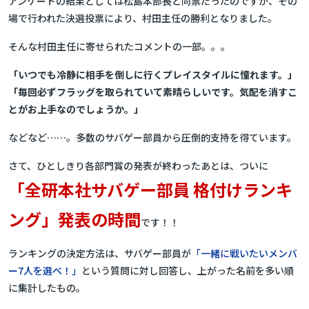
アンケートの結果としては松島本部長と同票だったのですが、その
場で行われた決選投票により、村田主任の勝利となりました。
そんな村田主任に寄せられたコメントの一部。。。
「いつでも冷静に相手を倒しに行くプレイスタイルに憧れます。」
「毎回必ずフラッグを取られていて素晴らしいです。気配を消すこ
とがお上手なのでしょうか。」
などなど……。多数のサバゲー部員から圧倒的支持を得ています。
さて、ひとしきり各部門賞の発表が終わったあとは、ついに
「全研本社サバゲー部員 格付けランキ
ング」発表の時間
です！！
ランキングの決定方法は、サバゲー部員が
「一緒に戦いたいメンバ
ー7人を選べ！」
という質問に対し回答し、上がった名前を多い順
に集計したもの。