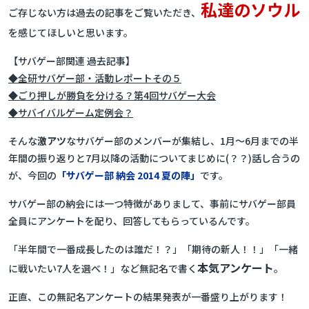
私達のソウル
ご存じない方は過去の記事をご覧いただき、
を感じてほしいと思います。
【サバゲー部関連 過去記事】
◆全研サバゲー部・活動レポートその５
◆ごり押しが勝負を分ける？第4回サバゲー大会
◆サバイバルゲーム定例会？
そんな
激アツ
なサバゲー部のメンバーが集結し、1月～6月までの半
年間の振り返りと7月以降の活動についてまじめに(？？)話し合うの
が、今回の
「サバゲー部 納会 2014 夏の陣」
です。
サバゲー部の納会には一つ特徴がありまして、事前にサバゲー部員
全員にアンケートを配り、回答してもらっているんです。
「半年間で一番成長したのは誰だ！？」「期待の新人！！」「一緒
本気アンケート
に戦いたい7人を選べ！」など無記名で書く
。
正直、この無記名アンケートの結果発表が一番盛り上がります！