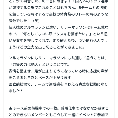
とにかく興奮した、の一言に尽きます！国内外のトップ選手
が競技する会場で走れたことはもちろん、Bチームとの勝敗
を競っている時はまるで高校の体育祭のリレーの時のような
気分でした！（笑）
個人戦のフルマラソンと違い、リレーマラソンはチーム戦な
ので、「何としてもいい形でタスキを繋ぎたい。」という思
いが背中を押してくれて、走り終えた後、つい倒れ込んでし
まうほどの全力を出し切ることができました。
フルマラソンにもリレーマラソンにも共通して思うことは、
「応援の力は絶大」ということです。
表情を歪ませ、足が止まりそうになっている時に応援の声が
聞こえると自然とペースが上がります。
国立競技場で、チームで達成感を味わえる貴重な経験になり
ました！
▲ レース前の待機中での一枚。普段仕事ではなかなか話すこ
とのできないメンバーともこうして一緒にイベントに参加で