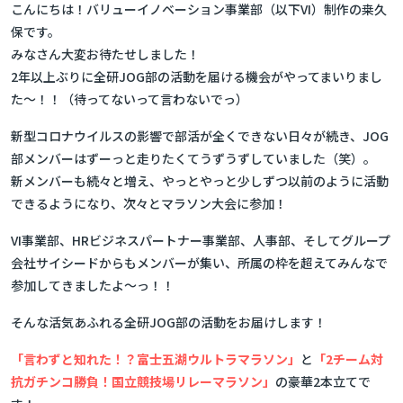
こんにちは！バリューイノベーション事業部（以下VI）制作の桒久
保です。
みなさん大変お待たせしました！
2年以上ぶりに全研JOG部の活動を届ける機会がやってまいりまし
た～！！（待ってないって言わないでっ）
新型コロナウイルスの影響で部活が全くできない日々が続き、JOG
部メンバーはずーっと走りたくてうずうずしていました（笑）。
新メンバーも続々と増え、やっとやっと少しずつ以前のように活動
できるようになり、次々とマラソン大会に参加！
VI事業部、HRビジネスパートナー事業部、人事部、そしてグループ
会社サイシードからもメンバーが集い、所属の枠を超えてみんなで
参加してきましたよ～っ！！
そんな活気あふれる全研JOG部の活動をお届けします！
「言わずと知れた！？富士五湖ウルトラマラソン」
と
「2チーム対
抗ガチンコ勝負！国立競技場リレーマラソン」
の豪華2本立てで