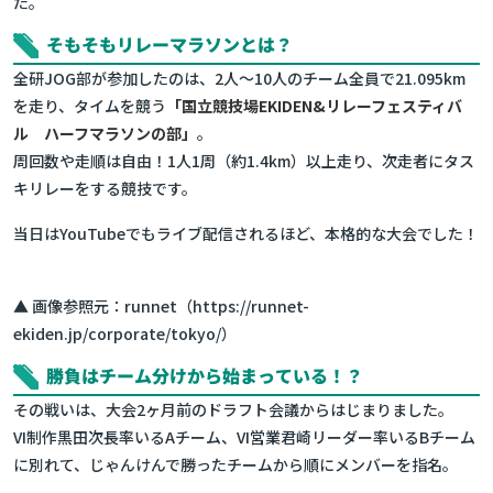
た。
そもそもリレーマラソンとは？
全研JOG部が参加したのは、2人～10人のチーム全員で21.095km
を走り、タイムを競う
「国立競技場EKIDEN&リレーフェスティバ
ル ハーフマラソンの部」
。
周回数や走順は自由！1人1周（約1.4km）以上走り、次走者にタス
キリレーをする競技です。
当日はYouTubeでもライブ配信されるほど、本格的な大会でした！
▲ 画像参照元：runnet（https://runnet-
ekiden.jp/corporate/tokyo/）
勝負はチーム分けから始まっている！？
その戦いは、大会2ヶ月前のドラフト会議からはじまりました。
VI制作黒田次長率いるAチーム、VI営業君崎リーダー率いるBチーム
に別れて、じゃんけんで勝ったチームから順にメンバーを指名。