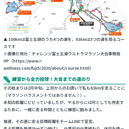
▲ 100kmは富士五胡のうち4つの湖を、63kmは3つの湖を周るコー
スです
※画像引用元：チャレンジ富士五湖ウルトラマラソン大会事務局
HP（https://www.r-
wellness.com/fuji5/2020/about/course.html）
練習から全力投球！大会までの道のり
その始まりは2月中旬。上司からのお誘いで私も63kmを走ることに
（マラソンハラスメントではありません！）。
未知の距離にビビっていましたが、やるからには何としても完走す
るために、一緒に走る仲間とともに練習に励みました。
毎週、その週に走る目標距離をチームLINEで宣言。
走る距離を毎週3kmずつ伸ばし、仕事前や仕事終わり、休日を使っ