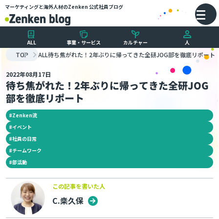
マーケティングと海外人材のZenken
公式社員ブログ
メインコンテンツにスキップ
バ
ALL
事業・サービス
カルチャー
人
TOP
ALL
待ち焦がれた！2年ぶりに帰ってきた全研JOG部を徹底リポート
2022年08月17日
待ち焦がれた！2年ぶりに帰ってきた全研JOG
部を徹底リポート
#
Zenken流
#
イベント
#
社員の日常
#
チームワーク
#
部活動
この記事を書いた人
C.桒久保