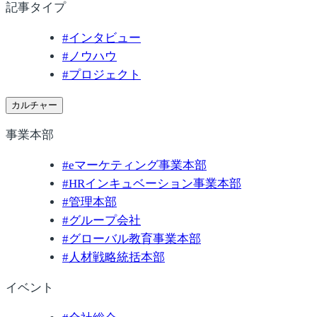
記事タイプ
#
インタビュー
#
ノウハウ
#
プロジェクト
カルチャー
事業本部
#
eマーケティング事業本部
#
HRインキュベーション事業本部
#
管理本部
#
グループ会社
#
グローバル教育事業本部
#
人材戦略統括本部
イベント