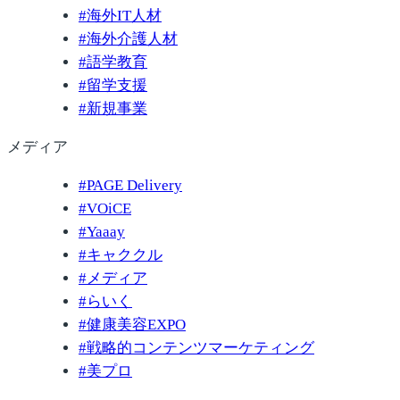
#
海外IT人材
#
海外介護人材
#
語学教育
#
留学支援
#
新規事業
メディア
#
PAGE Delivery
#
VOiCE
#
Yaaay
#
キャククル
#
メディア
#
らいく
#
健康美容EXPO
#
戦略的コンテンツマーケティング
#
美プロ