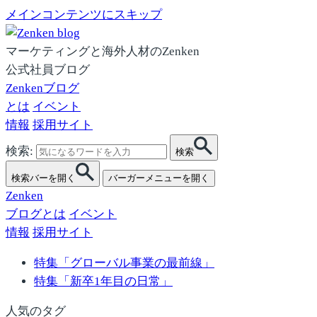
メインコンテンツにスキップ
マーケティングと海外人材のZenken
公式社員ブログ
Zenkenブログ
とは
イベント
情報
採用サイト
検索:
検索
検索バーを開く
バーガーメニューを開く
Zenken
ブログとは
イベント
情報
採用サイト
特集「グローバル事業の最前線」
特集「新卒1年目の日常」
人気のタグ