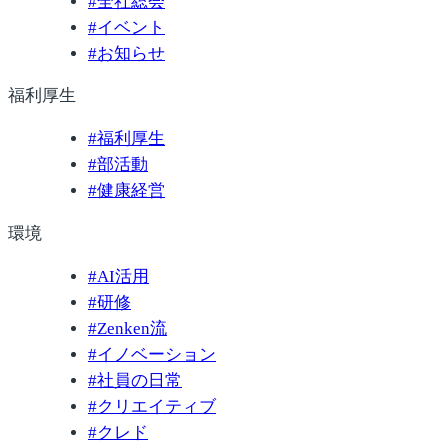
#
全社総会
#
イベント
#
お知らせ
福利厚生
#
福利厚生
#
部活動
#
健康経営
環境
#
AI活用
#
研修
#
Zenken流
#
イノベーション
#
社員の日常
#
クリエイティブ
#
クレド