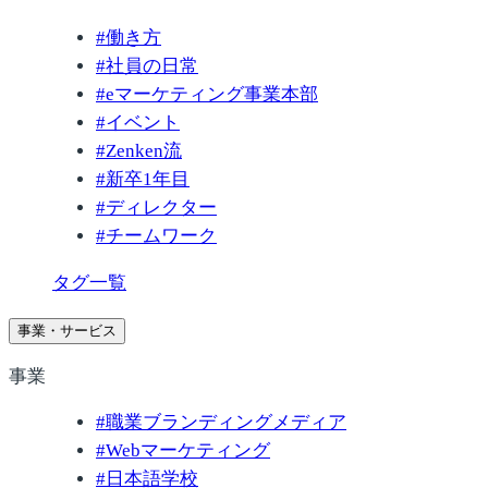
#
働き方
#
社員の日常
#
eマーケティング事業本部
#
イベント
#
Zenken流
#
新卒1年目
#
ディレクター
#
チームワーク
タグ一覧
事業・サービス
事業
#
職業ブランディングメディア
#
Webマーケティング
#
日本語学校