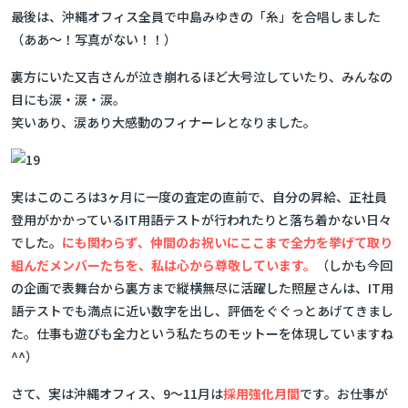
最後は、沖縄オフィス全員で中島みゆきの「糸」を合唱しました
（ああ～！写真がない！！）
裏方にいた又吉さんが泣き崩れるほど大号泣していたり、みんなの
目にも涙・涙・涙。
笑いあり、涙あり大感動のフィナーレとなりました。
実はこのころは3ヶ月に一度の査定の直前で、自分の昇給、正社員
登用がかかっているIT用語テストが行われたりと落ち着かない日々
でした。
にも関わらず、仲間のお祝いにここまで全力を挙げて取り
組んだメンバーたちを、私は心から尊敬しています。
（しかも今回
の企画で表舞台から裏方まで縦横無尽に活躍した照屋さんは、IT用
語テストでも満点に近い数字を出し、評価をぐぐっとあげてきまし
た。仕事も遊びも全力という私たちのモットーを体現していますね
^^）
さて、実は沖縄オフィス、9～11月は
採用強化月間
です。お仕事が