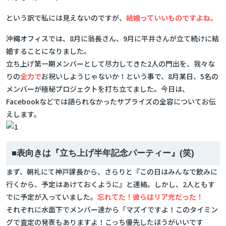
という訳で私には見えないのですが、
結婚っていいものですよね。
沖縄オフィスでは、8月に翁長さん、9月に平井さんが立て続けに結
婚することになりました。
立ち上げ第一期メンバーとして尽力してきた2人の門出を、我々な
りの
全力で
お祝いしようじゃないか！という事で、8月某日、5名の
メンバーが極秘プロジェクトを打ち立てました。今日は、
Facebookなどでは語られなかったサプライズの全容についてお伝
えします。
■表向きは『立ち上げ半年記念パーティー』(笑)
まず、朝礼にて神戸課長から、さらりと『この日はみんなで飲みに
行くから、予定はあけておくように』と連絡。しかし、2人ともす
でに予定が入っていました。
忘れてた！彼らはリア充だった！
それぞれに水面下でメンバー達から「マズイですよ！このタイミン
グで査定の発表もありますよ！こっち優先したほうがいいです