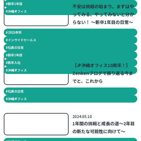
#
新卒1年目
不安は挑戦の始まり。まずはや
#
沖縄オフィス
ってみる、やってみないと分か
らない！ ～新卒1年目の日常～
#
2025年卒
#
インサイドセールス
#
社員の日常
#
新卒1年目
2025.07.08
#
新卒入社
【🎉沖縄オフィス10周年！】
#
沖縄オフィス
Zenkenブログで振り返る今ま
でと、これから
#
社員の日常
#
沖縄オフィス
2024.05.10
1年間の挑戦と成長の道～2年目
の新たな可能性に向けて～