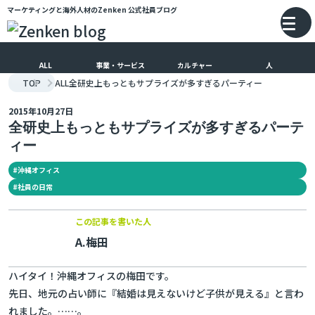
マーケティングと海外人材のZenken
公式社員ブログ
メインコンテンツにスキップ
バ
ALL
事業・サービス
カルチャー
人
TOP
ALL
全研史上もっともサプライズが多すぎるパーティー
2015年10月27日
全研史上もっともサプライズが多すぎるパーテ
ィー
#
沖縄オフィス
#
社員の日常
この記事を書いた人
A.梅田
ハイタイ！沖縄オフィスの梅田です。
先日、地元の占い師に『結婚は見えないけど子供が見える』と言わ
れました。……。