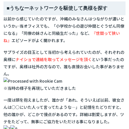
■うちなーネットワークを駆使して奥様を探す
以前から感じていたのですが、沖縄のみなさんはつながりが濃いと
いうか――。当オフィスでも、「小学校からの遊び仲間とぐうぜん同僚
になる」「同僚の妹さんと同級生だった」など、
『世間って狭い
ね』
エピソードがよく聞かれます。
サプライズの目玉として当初から考えられていたのが、それぞれの
奥様に
ナイショで連絡を取ってメッセージを頂く
という事だったの
ですが、奥様は社外の方なので、誰も直接お会いした事がありませ
ん。
※当時の様子を再現していただきました
一度は頭を抱えましたが、誰かが「あれ、そういえば以前、彼女さ
んは○○にいた人って言ってたような…」と記憶をたどりだすと、
他の誰かが、どこかで接点があるのです。詳細は割愛しますが、ツ
テをたどって、無事にご協力をいただける事になりました。