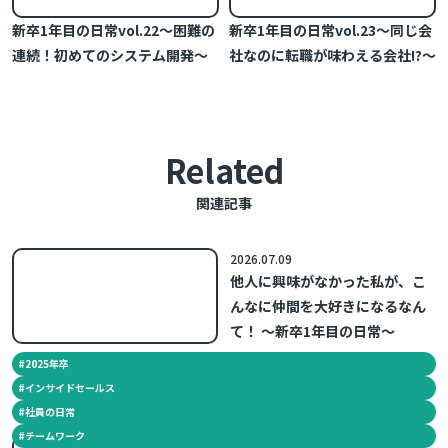
新卒1年目の日常vol.22～困難の
新卒1年目の日常vol.23～同じ会
連続！初めてのシステム開発～
社なのに転職が味わえる会社!?～
Related
関連記事
2026.07.09
他人に興味がなかった私が、こ
んなに仲間を大好きになるなん
て！ ～新卒1年目の日常～
#
2025年卒
#
インサイドセールス
#
社員の日常
#
チームワーク
2026.05.27