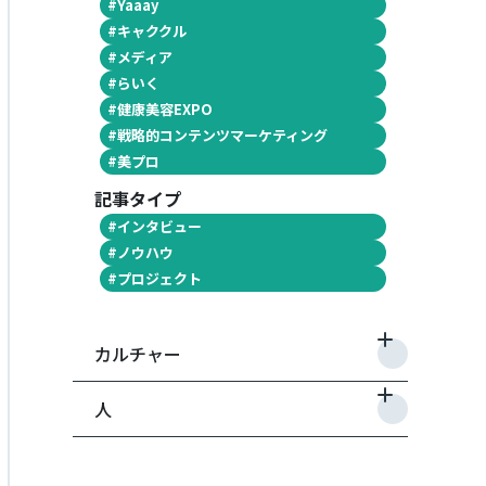
#
Yaaay
#
キャククル
#
メディア
#
らいく
#
健康美容EXPO
#
戦略的コンテンツマーケティング
#
美プロ
記事タイプ
#
インタビュー
#
ノウハウ
#
プロジェクト
カルチャー
人