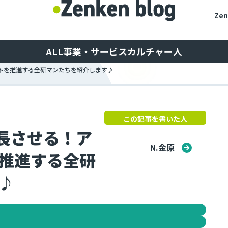
Ze
ALL
事業・サービス
カルチャー
人
ントを推進する全研マンたちを紹介します♪
この記事を書いた人
成長させる！ア
N.金原
推進する全研
♪