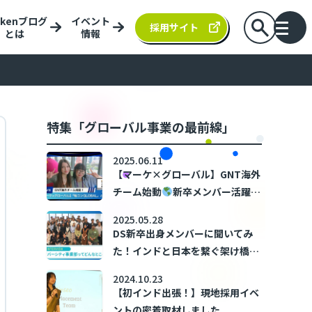
nkenブログ
イベント
検索バーを
採用サイト
とは
情報
バー
特集「グローバル事業の最前線」
2025.06.11
【マーケ×グローバル】GNT海外
チーム始動
新卒メンバー活躍中
の「戦コンGLOBAL」とは？
2025.05.28
DS新卒出身メンバーに聞いてみ
た！インドと日本を繋ぐ架け橋、
ダイバーシティ事業部ってどんな
2024.10.23
ところ？
【初インド出張！】現地採用イベ
ントの密着取材しました