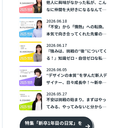
他人に興味がなかった私が、こん
なに仲間を大好きになるなんて！
～新卒1年目の日常～
2026.06.18
「不安」から「情熱」への転換。
本気で向き合ってくれた先輩の存
在が、私の「あなたのために」を
2026.06.17
加速させた。 ～新卒1年目の日常
『強みは、挑戦の“後”についてく
～
る！』知識ゼロ・自信ゼロな私の
トライ＆エラー ～新卒1年目の日
2026.06.05
常～
“デザインの本質”を学んだ新人デ
ザイナー、日々成長中！～新卒1
年目の日常～
2026.05.27
不安は挑戦の始まり。まずはやっ
てみる、やってみないと分からな
い！ ～新卒1年目の日常～
特集「新卒1年目の日常」を