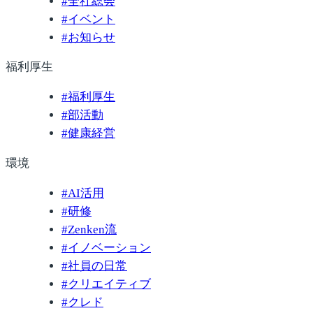
#
全社総会
#
イベント
#
お知らせ
福利厚生
#
福利厚生
#
部活動
#
健康経営
環境
#
AI活用
#
研修
#
Zenken流
#
イノベーション
#
社員の日常
#
クリエイティブ
#
クレド