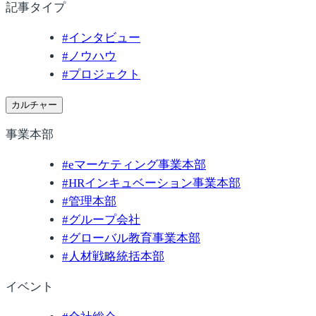
記事タイプ
#
インタビュー
#
ノウハウ
#
プロジェクト
カルチャー
事業本部
#
eマーケティング事業本部
#
HRインキュベーション事業本部
#
管理本部
#
グループ会社
#
グローバル教育事業本部
#
人材戦略統括本部
イベント