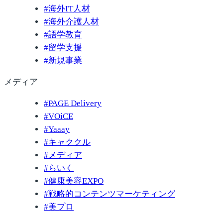
#
海外IT人材
#
海外介護人材
#
語学教育
#
留学支援
#
新規事業
メディア
#
PAGE Delivery
#
VOiCE
#
Yaaay
#
キャククル
#
メディア
#
らいく
#
健康美容EXPO
#
戦略的コンテンツマーケティング
#
美プロ