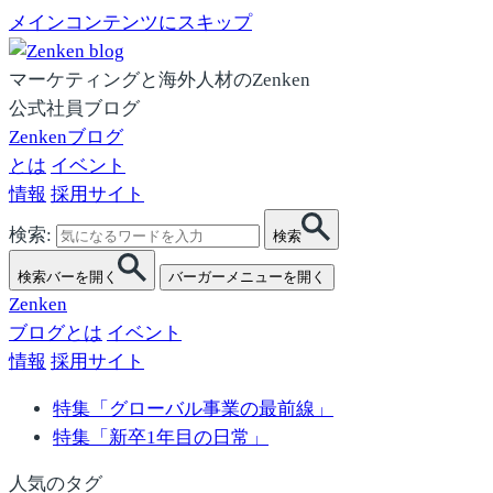
メインコンテンツにスキップ
マーケティングと海外人材のZenken
公式社員ブログ
Zenkenブログ
とは
イベント
情報
採用サイト
検索:
検索
検索バーを開く
バーガーメニューを開く
Zenken
ブログとは
イベント
情報
採用サイト
特集「グローバル事業の最前線」
特集「新卒1年目の日常」
人気のタグ