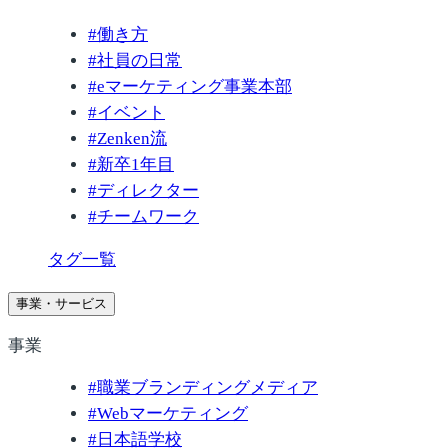
#
働き方
#
社員の日常
#
eマーケティング事業本部
#
イベント
#
Zenken流
#
新卒1年目
#
ディレクター
#
チームワーク
タグ一覧
事業・サービス
事業
#
職業ブランディングメディア
#
Webマーケティング
#
日本語学校