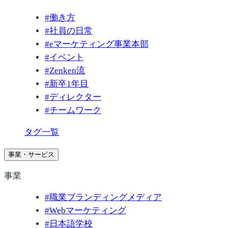
#
働き方
#
社員の日常
#
eマーケティング事業本部
#
イベント
#
Zenken流
#
新卒1年目
#
ディレクター
#
チームワーク
タグ一覧
事業・サービス
事業
#
職業ブランディングメディア
#
Webマーケティング
#
日本語学校