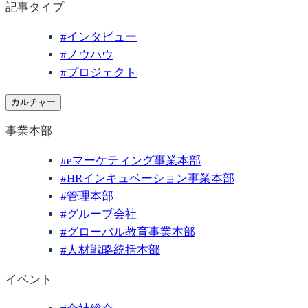
記事タイプ
#
インタビュー
#
ノウハウ
#
プロジェクト
カルチャー
事業本部
#
eマーケティング事業本部
#
HRインキュベーション事業本部
#
管理本部
#
グループ会社
#
グローバル教育事業本部
#
人材戦略統括本部
イベント