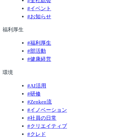
#
全社総会
#
イベント
#
お知らせ
福利厚生
#
福利厚生
#
部活動
#
健康経営
環境
#
AI活用
#
研修
#
Zenken流
#
イノベーション
#
社員の日常
#
クリエイティブ
#
クレド