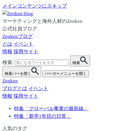
メインコンテンツにスキップ
マーケティングと海外人材のZenken
公式社員ブログ
Zenkenブログ
とは
イベント
情報
採用サイト
検索:
検索
検索バーを開く
バーガーメニューを開く
Zenken
ブログとは
イベント
情報
採用サイト
特集「グローバル事業の最前線」
特集「新卒1年目の日常」
人気のタグ