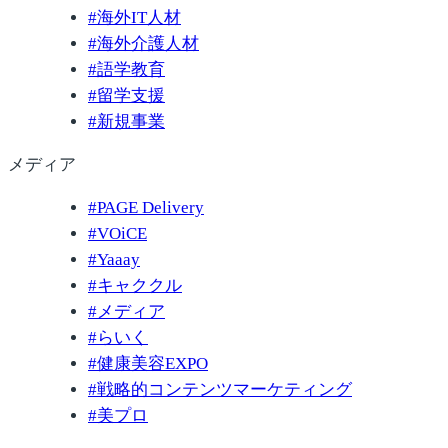
#
海外IT人材
#
海外介護人材
#
語学教育
#
留学支援
#
新規事業
メディア
#
PAGE Delivery
#
VOiCE
#
Yaaay
#
キャククル
#
メディア
#
らいく
#
健康美容EXPO
#
戦略的コンテンツマーケティング
#
美プロ