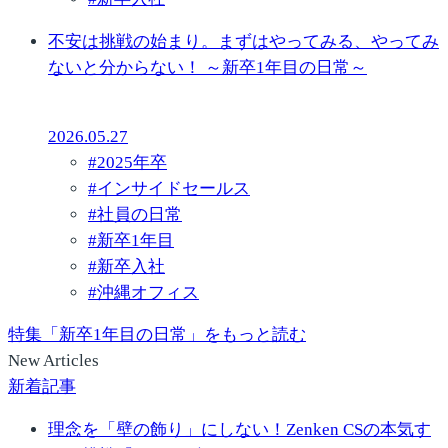
不安は挑戦の始まり。まずはやってみる、やってみ
ないと分からない！ ～新卒1年目の日常～
2026.05.27
#
2025年卒
#
インサイドセールス
#
社員の日常
#
新卒1年目
#
新卒入社
#
沖縄オフィス
特集「新卒1年目の日常」をもっと読む
New Articles
新着記事
理念を「壁の飾り」にしない！Zenken CSの本気す