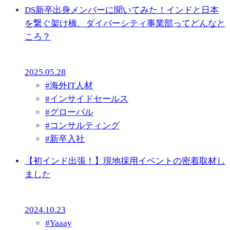
DS新卒出身メンバーに聞いてみた！インドと日本
を繋ぐ架け橋、ダイバーシティ事業部ってどんなと
ころ？
2025.05.28
#
海外IT人材
#
インサイドセールス
#
グローバル
#
コンサルティング
#
新卒入社
【初インド出張！】現地採用イベントの密着取材し
ました
2024.10.23
#
Yaaay