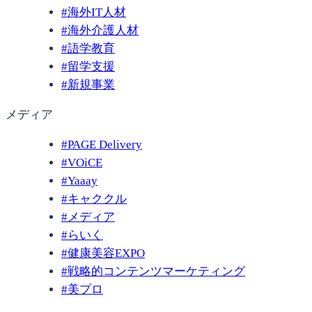
#
海外IT人材
#
海外介護人材
#
語学教育
#
留学支援
#
新規事業
メディア
#
PAGE Delivery
#
VOiCE
#
Yaaay
#
キャククル
#
メディア
#
らいく
#
健康美容EXPO
#
戦略的コンテンツマーケティング
#
美プロ