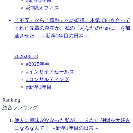
#
新卒1年目
#
沖縄オフィス
「不安」から「情熱」への転換。本気で向き合って
くれた先輩の存在が、私の「あなたのために」を加
速させた。 ～新卒1年目の日常～
2026.06.18
#
2025年卒
#
インサイドセールス
#
コンサルティング
#
新卒1年目
Ranking
総合ランキング
他人に興味がなかった私が、こんなに仲間を大好き
になるなんて！ ～新卒1年目の日常～