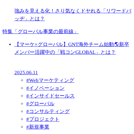
強みを見える化！さり気なくドヤれる「リワードバ
ッヂ」とは？
特集「グローバル事業の最前線」
【マーケ×グローバル】GNT海外チーム始動🌎新卒
メンバー活躍中の「戦コンGLOBAL」とは？
2025.06.11
#
Webマーケティング
#
イノベーション
#
インサイドセールス
#
グローバル
#
コンサルティング
#
プロジェクト
#
新規事業