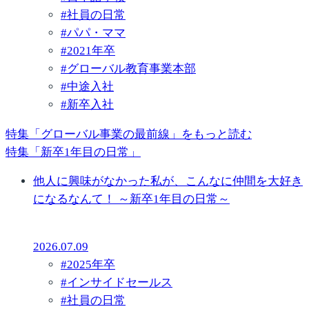
#
社員の日常
#
パパ・ママ
#
2021年卒
#
グローバル教育事業本部
#
中途入社
#
新卒入社
特集「グローバル事業の最前線」をもっと読む
特集「新卒1年目の日常」
他人に興味がなかった私が、こんなに仲間を大好き
になるなんて！ ～新卒1年目の日常～
2026.07.09
#
2025年卒
#
インサイドセールス
#
社員の日常