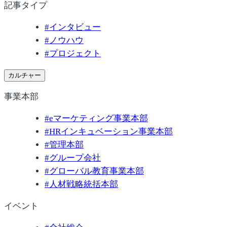
記事タイプ
#
インタビュー
#
ノウハウ
#
プロジェクト
カルチャー
事業本部
#
eマーケティング事業本部
#
HRインキュベーション事業本部
#
管理本部
#
グループ会社
#
グローバル教育事業本部
#
人材戦略統括本部
イベント