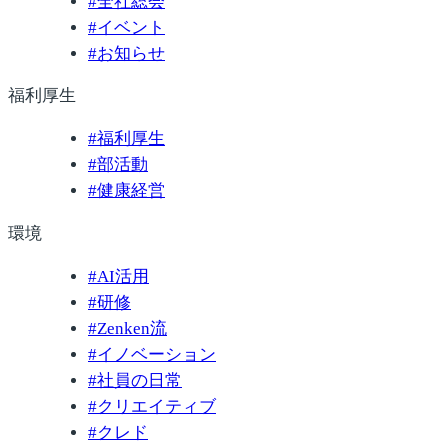
#
全社総会
#
イベント
#
お知らせ
福利厚生
#
福利厚生
#
部活動
#
健康経営
環境
#
AI活用
#
研修
#
Zenken流
#
イノベーション
#
社員の日常
#
クリエイティブ
#
クレド