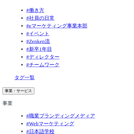
#
働き方
#
社員の日常
#
eマーケティング事業本部
#
イベント
#
Zenken流
#
新卒1年目
#
ディレクター
#
チームワーク
タグ一覧
事業・サービス
事業
#
職業ブランディングメディア
#
Webマーケティング
#
日本語学校