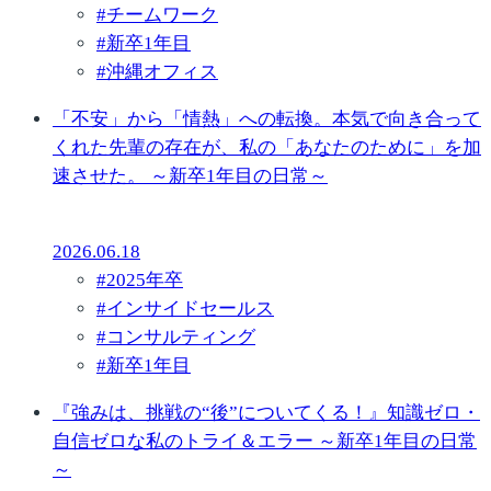
#
チームワーク
#
新卒1年目
#
沖縄オフィス
「不安」から「情熱」への転換。本気で向き合って
くれた先輩の存在が、私の「あなたのために」を加
速させた。 ～新卒1年目の日常～
2026.06.18
#
2025年卒
#
インサイドセールス
#
コンサルティング
#
新卒1年目
『強みは、挑戦の“後”についてくる！』知識ゼロ・
自信ゼロな私のトライ＆エラー ～新卒1年目の日常
～