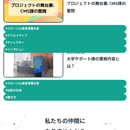
プロジェクトの舞台裏: CMS課の
奮闘
#
グローバル教育事業本部
#
クリエイティブ
#
ディレクター
#
インタビュー
2024.02.22
大学サポート課の業務内容と
は？
#
グローバル教育事業本部
#
社員の日常
#
働き方
私たちの仲間に