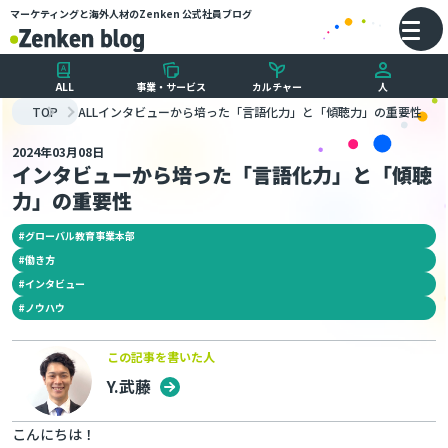
マーケティングと海外人材のZenken
公式社員ブログ
メインコンテンツにスキップ
バ
ALL
事業・サービス
カルチャー
人
TOP
ALL
インタビューから培った「言語化力」と「傾聴力」の重要性
2024年03月08日
インタビューから培った「言語化力」と「傾聴
力」の重要性
#
グローバル教育事業本部
#
働き方
#
インタビュー
#
ノウハウ
この記事を書いた人
Y.武藤
こんにちは！