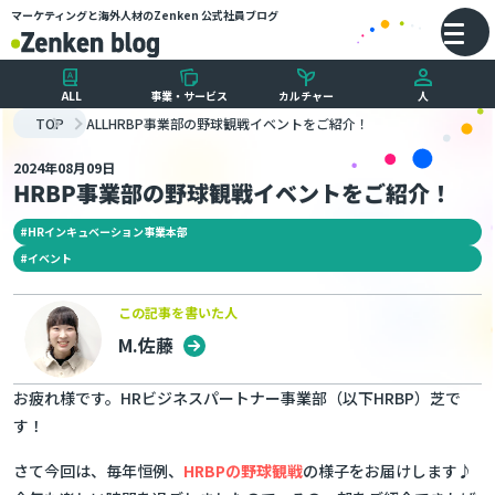
マーケティングと海外人材のZenken
公式社員ブログ
メインコンテンツにスキップ
バ
ALL
事業・サービス
カルチャー
人
TOP
ALL
HRBP事業部の野球観戦イベントをご紹介！
2024年08月09日
HRBP事業部の野球観戦イベントをご紹介！
#
HRインキュベーション事業本部
#
イベント
この記事を書いた人
M.佐藤
お疲れ様です。HRビジネスパートナー事業部（以下HRBP）芝で
す！
さて今回は、毎年恒例、
HRBPの野球観戦
の様子をお届けします♪