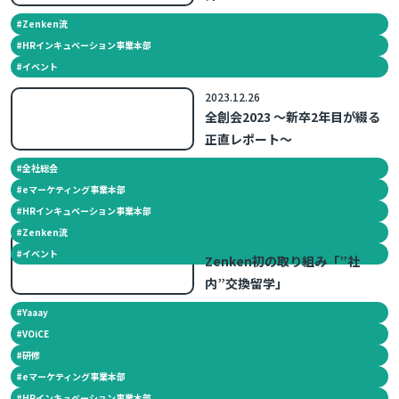
#
Zenken流
#
HRインキュベーション事業本部
#
イベント
2023.12.26
全創会2023 ～新卒2年目が綴る
正直レポート～
#
全社総会
#
eマーケティング事業本部
#
HRインキュベーション事業本部
#
Zenken流
2023.10.30
#
イベント
Zenken初の取り組み「”社
内”交換留学」
#
Yaaay
#
VOiCE
#
研修
#
eマーケティング事業本部
#
HRインキュベーション事業本部