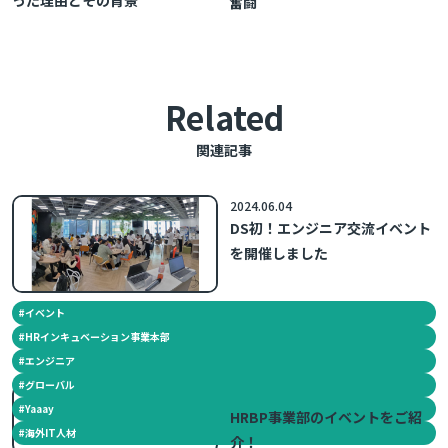
奮闘
Related
関連記事
2024.06.04
DS初！エンジニア交流イベント
を開催しました
#
イベント
#
HRインキュベーション事業本部
#
エンジニア
#
グローバル
2024.03.05
#
Yaaay
HRBP事業部のイベントをご紹
#
海外IT人材
介！