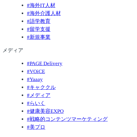
#
海外IT人材
#
海外介護人材
#
語学教育
#
留学支援
#
新規事業
メディア
#
PAGE Delivery
#
VOiCE
#
Yaaay
#
キャククル
#
メディア
#
らいく
#
健康美容EXPO
#
戦略的コンテンツマーケティング
#
美プロ