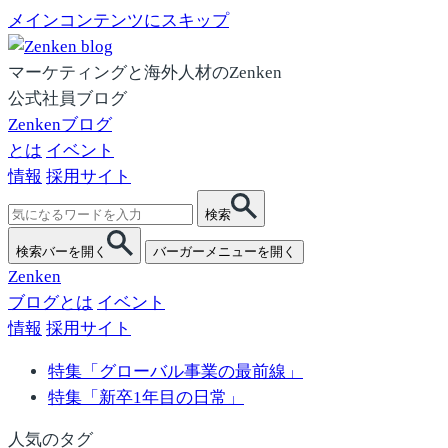
メインコンテンツにスキップ
マーケティングと海外人材のZenken
公式社員ブログ
Zenkenブログ
とは
イベント
情報
採用サイト
検
検索
索:
検索バーを開く
バーガーメニューを開く
Zenken
ブログとは
イベント
情報
採用サイト
特集「グローバル事業の最前線」
特集「新卒1年目の日常」
人気のタグ