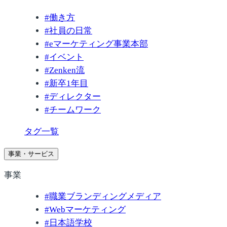
#
働き方
#
社員の日常
#
eマーケティング事業本部
#
イベント
#
Zenken流
#
新卒1年目
#
ディレクター
#
チームワーク
タグ一覧
事業・サービス
事業
#
職業ブランディングメディア
#
Webマーケティング
#
日本語学校