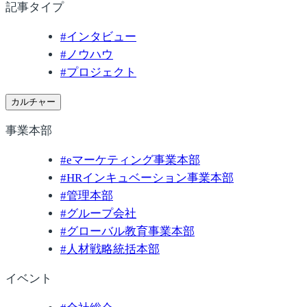
記事タイプ
#
インタビュー
#
ノウハウ
#
プロジェクト
カルチャー
事業本部
#
eマーケティング事業本部
#
HRインキュベーション事業本部
#
管理本部
#
グループ会社
#
グローバル教育事業本部
#
人材戦略統括本部
イベント