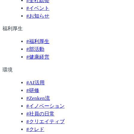
#
全社総会
#
イベント
#
お知らせ
福利厚生
#
福利厚生
#
部活動
#
健康経営
環境
#
AI活用
#
研修
#
Zenken流
#
イノベーション
#
社員の日常
#
クリエイティブ
#
クレド