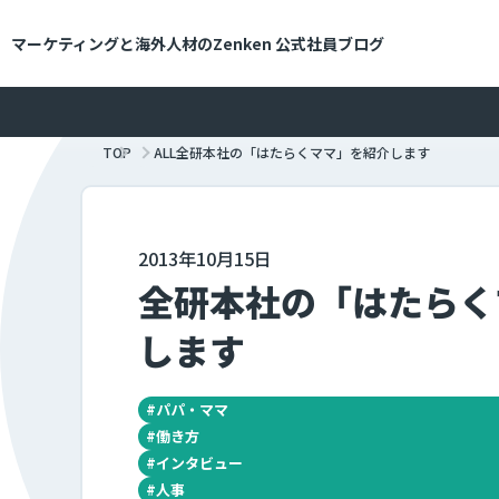
メインコンテンツにスキップ
マーケティングと海外人材のZenken
公式社員ブログ
TOP
ALL
全研本社の「はたらくママ」を紹介します
2013年10月15日
全研本社の「はたらく
します
#
パパ・ママ
#
働き方
#
インタビュー
#
人事