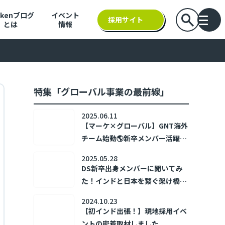
nkenブログ
イベント
検索バーを
採用サイト
とは
情報
バー
特集「グローバル事業の最前線」
2025.06.11
【マーケ×グローバル】GNT海外
チーム始動🌎新卒メンバー活躍中
の「戦コンGLOBAL」とは？
2025.05.28
DS新卒出身メンバーに聞いてみ
た！インドと日本を繋ぐ架け橋、
ダイバーシティ事業部ってどんな
2024.10.23
ところ？
【初インド出張！】現地採用イベ
ントの密着取材しました