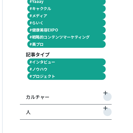
#
Yaaay
#
キャククル
#
メディア
#
らいく
#
健康美容EXPO
#
戦略的コンテンツマーケティング
#
美プロ
記事タイプ
#
インタビュー
#
ノウハウ
#
プロジェクト
カルチャー
人