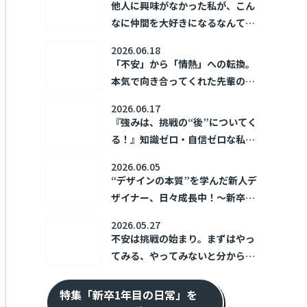
他人に興味がなかった私が、こん
なに仲間を大好きになるなんて！
～新卒1年目の日常～
2026.06.18
「不安」から「情熱」への転換。
本気で向き合ってくれた先輩の存
在が、私の「あなたのために」を
2026.06.17
加速させた。 ～新卒1年目の日常
『強みは、挑戦の“後”についてく
～
る！』知識ゼロ・自信ゼロな私の
トライ＆エラー ～新卒1年目の日
2026.06.05
常～
“デザインの本質”を学んだ新人デ
ザイナー、日々成長中！～新卒1
年目の日常～
2026.05.27
不安は挑戦の始まり。まずはやっ
てみる、やってみないと分からな
い！ ～新卒1年目の日常～
特集「新卒1年目の日常」を