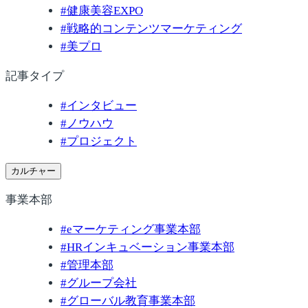
#
健康美容EXPO
#
戦略的コンテンツマーケティング
#
美プロ
記事タイプ
#
インタビュー
#
ノウハウ
#
プロジェクト
カルチャー
事業本部
#
eマーケティング事業本部
#
HRインキュベーション事業本部
#
管理本部
#
グループ会社
#
グローバル教育事業本部