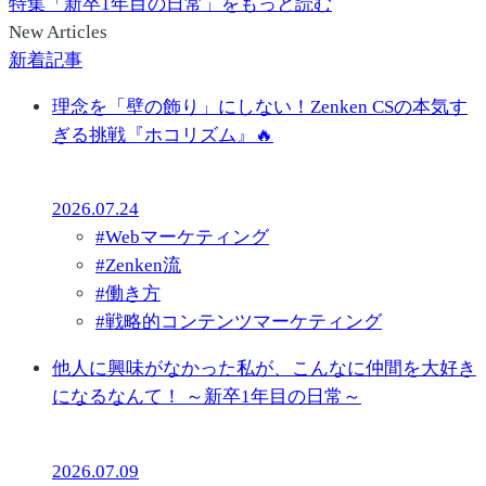
特集「新卒1年目の日常」をもっと読む
New Articles
新着記事
理念を「壁の飾り」にしない！Zenken CSの本気す
ぎる挑戦『ホコリズム』🔥
2026.07.24
#
Webマーケティング
#
Zenken流
#
働き方
#
戦略的コンテンツマーケティング
他人に興味がなかった私が、こんなに仲間を大好き
になるなんて！ ～新卒1年目の日常～
2026.07.09