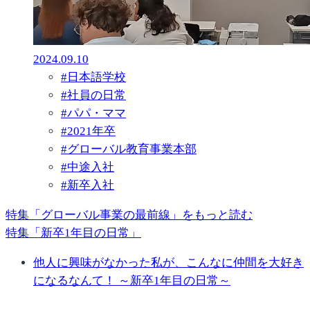
2024.09.10
#
日本語学校
#
社員の日常
#
パパ・ママ
#
2021年卒
#
グローバル教育事業本部
#
中途入社
#
新卒入社
特集「グローバル事業の最前線」をもっと読む
特集「新卒1年目の日常」
他人に興味がなかった私が、こんなに仲間を大好き
になるなんて！ ～新卒1年目の日常～