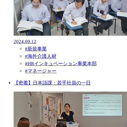
2024.09.12
#
新規事業
#
海外介護人材
#
HRインキュベーション事業本部
#
マネージャー
【密着】日本語課：若手社員の一日