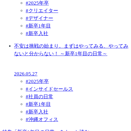
#
2025年卒
#
クリエイター
#
デザイナー
#
新卒1年目
#
新卒入社
不安は挑戦の始まり。まずはやってみる、やってみ
ないと分からない！ ～新卒1年目の日常～
2026.05.27
#
2025年卒
#
インサイドセールス
#
社員の日常
#
新卒1年目
#
新卒入社
#
沖縄オフィス