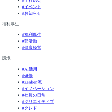
#
全社総会
#
イベント
#
お知らせ
福利厚生
#
福利厚生
#
部活動
#
健康経営
環境
#
AI活用
#
研修
#
Zenken流
#
イノベーション
#
社員の日常
#
クリエイティブ
#
クレド