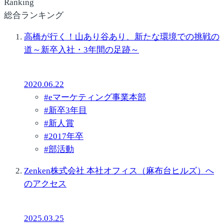
Ranking
総合ランキング
高橋が行く！山あり谷あり、新たな環境での挑戦の
道～新卒入社・3年間の足跡～
2020.06.22
#
eマーケティング事業本部
#
新卒3年目
#
新人賞
#
2017年卒
#
部活動
Zenken株式会社 本社オフィス（麻布台ヒルズ）へ
のアクセス
2025.03.25