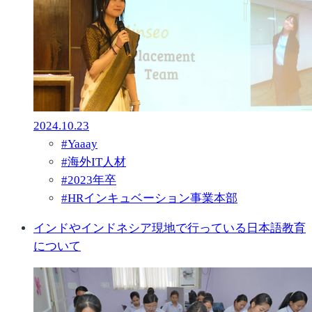
2024.10.23
#
Yaaay
#
海外IT人材
#
2023年卒
#
HRインキュベーション事業本部
インドやインドネシア現地で行っている日本語教育
について