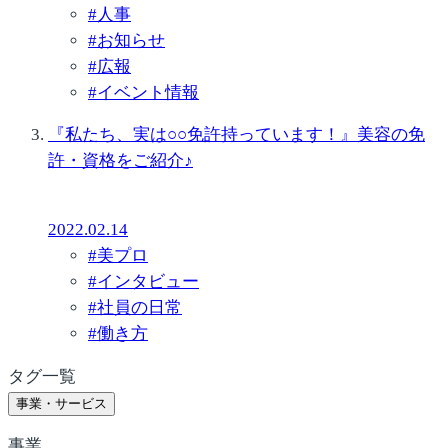
#
人事
#
お知らせ
#
広報
#
イベント情報
『私たち、実は○○免許持っています！』美容の免
許・資格をご紹介♪
2022.02.14
#
美プロ
#
インタビュー
#
社員の日常
#
働き方
タグ一覧
事業・サービス
事業