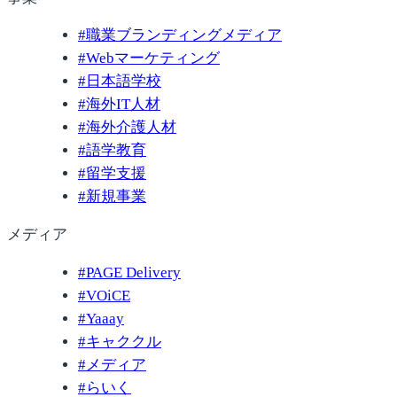
#
職業ブランディングメディア
#
Webマーケティング
#
日本語学校
#
海外IT人材
#
海外介護人材
#
語学教育
#
留学支援
#
新規事業
メディア
#
PAGE Delivery
#
VOiCE
#
Yaaay
#
キャククル
#
メディア
#
らいく