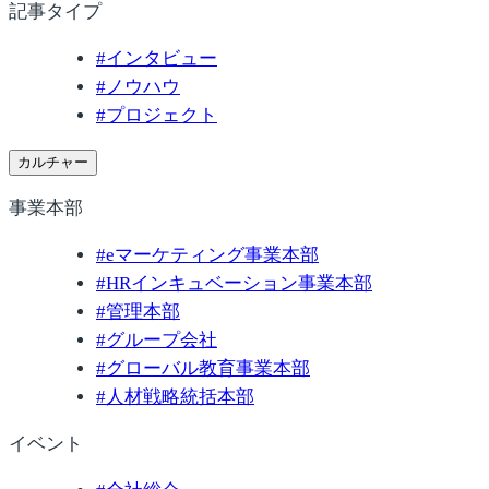
記事タイプ
#
インタビュー
#
ノウハウ
#
プロジェクト
カルチャー
事業本部
#
eマーケティング事業本部
#
HRインキュベーション事業本部
#
管理本部
#
グループ会社
#
グローバル教育事業本部
#
人材戦略統括本部
イベント