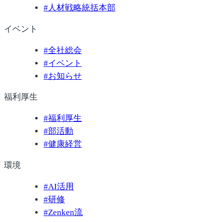
#
人材戦略統括本部
イベント
#
全社総会
#
イベント
#
お知らせ
福利厚生
#
福利厚生
#
部活動
#
健康経営
環境
#
AI活用
#
研修
#
Zenken流