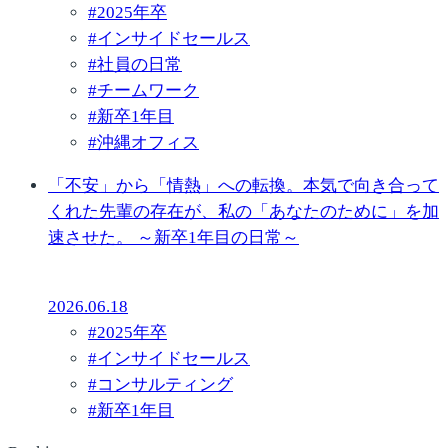
#
2025年卒
#
インサイドセールス
#
社員の日常
#
チームワーク
#
新卒1年目
#
沖縄オフィス
「不安」から「情熱」への転換。本気で向き合って
くれた先輩の存在が、私の「あなたのために」を加
速させた。 ～新卒1年目の日常～
2026.06.18
#
2025年卒
#
インサイドセールス
#
コンサルティング
#
新卒1年目