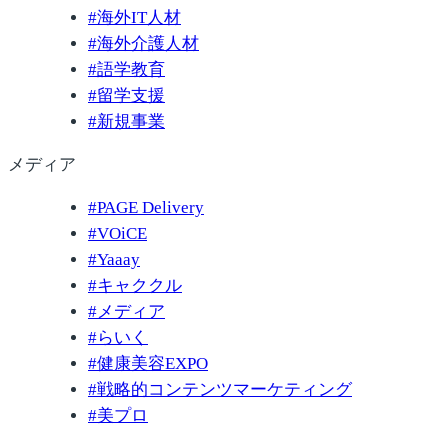
#
海外IT人材
#
海外介護人材
#
語学教育
#
留学支援
#
新規事業
メディア
#
PAGE Delivery
#
VOiCE
#
Yaaay
#
キャククル
#
メディア
#
らいく
#
健康美容EXPO
#
戦略的コンテンツマーケティング
#
美プロ