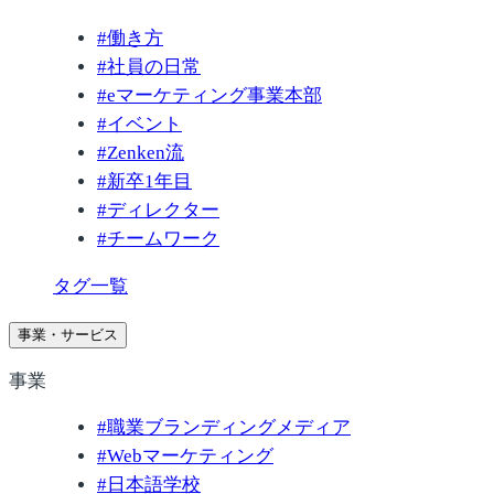
#
働き方
#
社員の日常
#
eマーケティング事業本部
#
イベント
#
Zenken流
#
新卒1年目
#
ディレクター
#
チームワーク
タグ一覧
事業・サービス
事業
#
職業ブランディングメディア
#
Webマーケティング
#
日本語学校