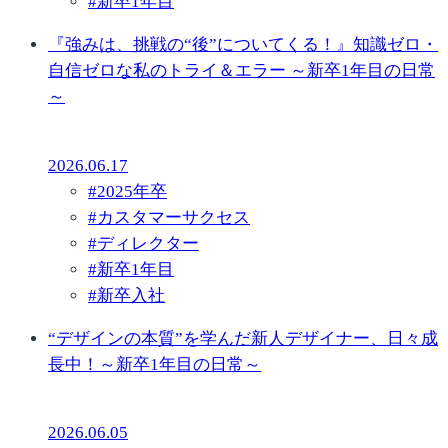
#
新卒1年目
『強みは、挑戦の“後”についてくる！』知識ゼロ・
自信ゼロな私のトライ＆エラー ～新卒1年目の日常
～
2026.06.17
#
2025年卒
#
カスタマーサクセス
#
ディレクター
#
新卒1年目
#
新卒入社
“デザインの本質”を学んだ新人デザイナー、日々成
長中！～新卒1年目の日常～
2026.06.05