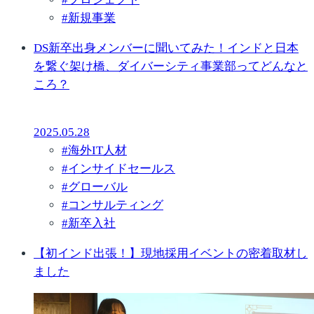
#
新規事業
DS新卒出身メンバーに聞いてみた！インドと日本
を繋ぐ架け橋、ダイバーシティ事業部ってどんなと
ころ？
2025.05.28
#
海外IT人材
#
インサイドセールス
#
グローバル
#
コンサルティング
#
新卒入社
【初インド出張！】現地採用イベントの密着取材し
ました