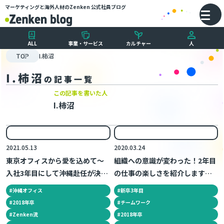
マーケティングと海外人材のZenken
公式社員ブログ
メインコンテンツにスキップ
バ
ALL
事業・サービス
カルチャー
人
TOP
I.柿沼
I.柿沼
の記事一覧
この記事を書いた人
I.柿沼
2021.05.13
2020.03.24
東京オフィスから愛を込めて〜
組織への意識が変わった！2年目
入社3年目にして沖縄赴任が決
の仕事の楽しさを紹介します！
定！〜
～新卒2年目の日常～
#
沖縄オフィス
#
新卒3年目
#
2018年卒
#
チームワーク
#
Zenken流
#
2018年卒