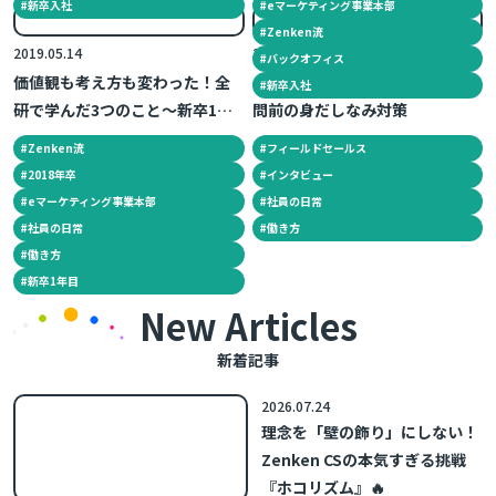
#
新卒入社
#
eマーケティング事業本部
#
Zenken流
2019.05.14
2018.10.01
#
バックオフィス
価値観も考え方も変わった！全
全研の営業ウーマンに聞く！訪
#
新卒入社
研で学んだ3つのこと～新卒1年
問前の身だしなみ対策
目の日常～
#
Zenken流
#
フィールドセールス
#
2018年卒
#
インタビュー
#
eマーケティング事業本部
#
社員の日常
#
社員の日常
#
働き方
#
働き方
#
新卒1年目
New Articles
新着記事
2026.07.24
理念を「壁の飾り」にしない！
Zenken CSの本気すぎる挑戦
『ホコリズム』🔥