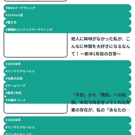
#
Webマーケティング
#
Zenken流
#
働き方
#
戦略的コンテンツマーケティング
2026.07.09
他人に興味がなかった私が、こ
んなに仲間を大好きになるなん
て！ ～新卒1年目の日常～
#
2025年卒
#
インサイドセールス
#
社員の日常
#
チームワーク
2026.06.18
#
新卒1年目
「不安」から「情熱」への転
#
沖縄オフィス
換。本気で向き合ってくれた先
輩の存在が、私の「あなたのた
めに」を加速させた。 ～新卒1
#
2025年卒
年目の日常～
#
インサイドセールス
#
コンサルティング