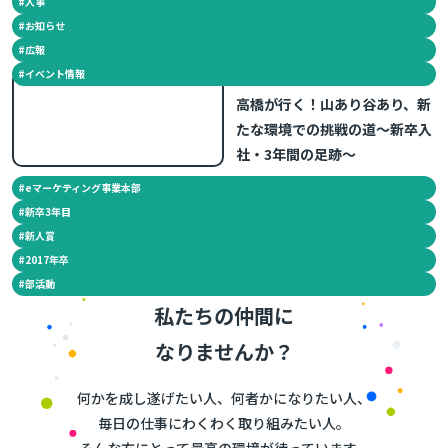
#
人事
#
お知らせ
#
広報
#
イベント情報
2020.06.22
高橋が行く！山あり谷あり、新
たな環境での挑戦の道～新卒入
社・3年間の足跡～
#
eマーケティング事業本部
#
新卒3年目
#
新人賞
#
2017年卒
#
部活動
私たちの仲間に
なりませんか？
何かを成し遂げたい人、何者かになりたい人、
毎日の仕事にわくわく取り組みたい人。