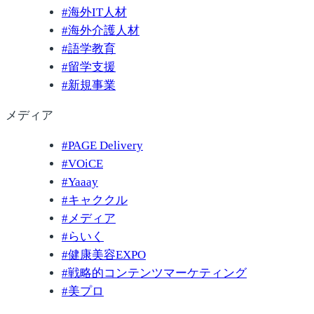
#
海外IT人材
#
海外介護人材
#
語学教育
#
留学支援
#
新規事業
メディア
#
PAGE Delivery
#
VOiCE
#
Yaaay
#
キャククル
#
メディア
#
らいく
#
健康美容EXPO
#
戦略的コンテンツマーケティング
#
美プロ