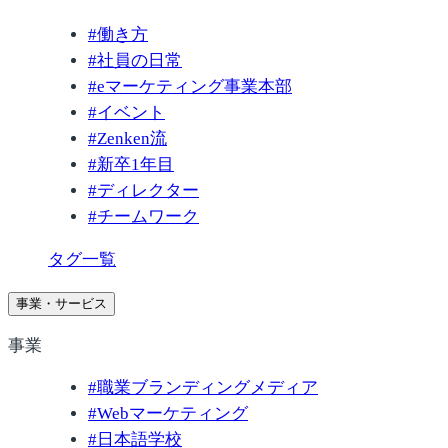
#
働き方
#
社員の日常
#
eマーケティング事業本部
#
イベント
#
Zenken流
#
新卒1年目
#
ディレクター
#
チームワーク
タグ一覧
事業・サービス
事業
#
職業ブランディングメディア
#
Webマーケティング
#
日本語学校