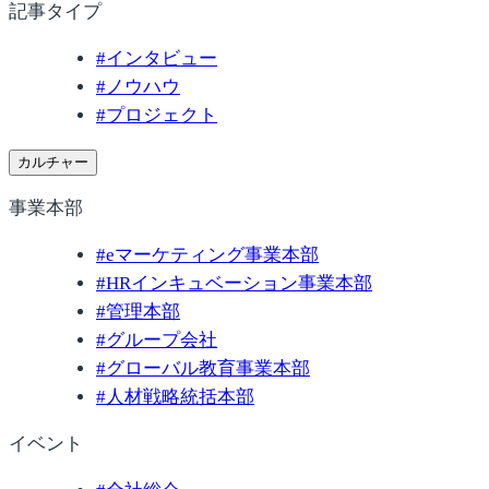
記事タイプ
#
インタビュー
#
ノウハウ
#
プロジェクト
カルチャー
事業本部
#
eマーケティング事業本部
#
HRインキュベーション事業本部
#
管理本部
#
グループ会社
#
グローバル教育事業本部
#
人材戦略統括本部
イベント