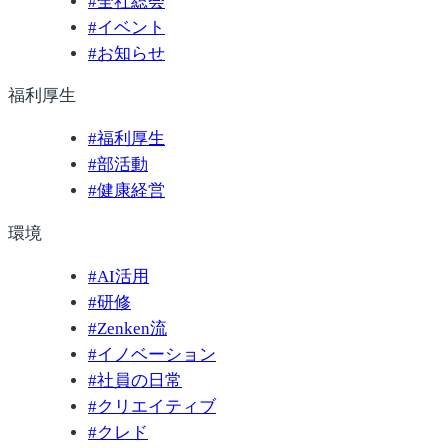
#
全社総会
#
イベント
#
お知らせ
福利厚生
#
福利厚生
#
部活動
#
健康経営
環境
#
AI活用
#
研修
#
Zenken流
#
イノベーション
#
社員の日常
#
クリエイティブ
#
クレド