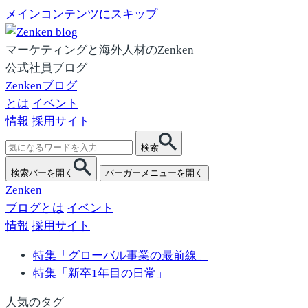
メインコンテンツにスキップ
マーケティングと海外人材のZenken
公式社員ブログ
Zenkenブログ
とは
イベント
情報
採用サイト
検
検索
索:
検索バーを開く
バーガーメニューを開く
Zenken
ブログとは
イベント
情報
採用サイト
特集「グローバル事業の最前線」
特集「新卒1年目の日常」
人気のタグ