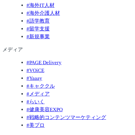
#
海外IT人材
#
海外介護人材
#
語学教育
#
留学支援
#
新規事業
メディア
#
PAGE Delivery
#
VOiCE
#
Yaaay
#
キャククル
#
メディア
#
らいく
#
健康美容EXPO
#
戦略的コンテンツマーケティング
#
美プロ