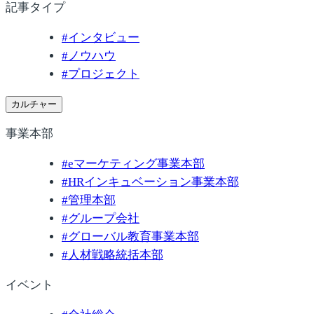
記事タイプ
#
インタビュー
#
ノウハウ
#
プロジェクト
カルチャー
事業本部
#
eマーケティング事業本部
#
HRインキュベーション事業本部
#
管理本部
#
グループ会社
#
グローバル教育事業本部
#
人材戦略統括本部
イベント