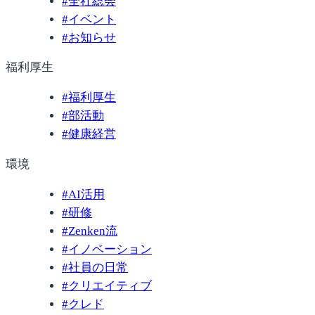
#
全社総会
#
イベント
#
お知らせ
福利厚生
#
福利厚生
#
部活動
#
健康経営
環境
#
AI活用
#
研修
#
Zenken流
#
イノベーション
#
社員の日常
#
クリエイティブ
#
クレド