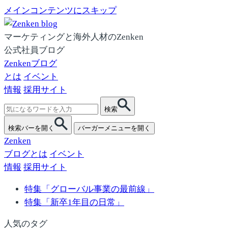
メインコンテンツにスキップ
マーケティングと海外人材のZenken
公式社員ブログ
Zenkenブログ
とは
イベント
情報
採用サイト
検
検索
索:
検索バーを開く
バーガーメニューを開く
Zenken
ブログとは
イベント
情報
採用サイト
特集「グローバル事業の最前線」
特集「新卒1年目の日常」
人気のタグ