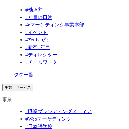
#
働き方
#
社員の日常
#
eマーケティング事業本部
#
イベント
#
Zenken流
#
新卒1年目
#
ディレクター
#
チームワーク
タグ一覧
事業・サービス
事業
#
職業ブランディングメディア
#
Webマーケティング
#
日本語学校