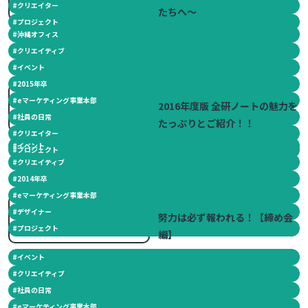
#
クリエイター
たちへ～
#
プロジェクト
#
沖縄オフィス
#
クリエイティブ
#
イベント
#
2015年卒
2016.06.21
#
eマーケティング事業本部
2016年度版 全研ノートの魅力を
#
社員の日常
たっぷりとご紹介！！
#
クリエイター
#
イベント
#
プロジェクト
#
クリエイティブ
#
2014年卒
#
eマーケティング事業本部
2016.05.30
#
デザイナー
努力は必ず報われる！【締め会
#
プロジェクト
編】
#
イベント
#
クリエイティブ
#
社員の日常
#
eマーケティング事業本部