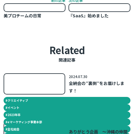
前の記事
次の記事
美プロチームの日常
『SaaS』始めました
Related
関連記事
2024.07.30
全納会の”裏側”をお届けしま
す！
#
クリエイティブ
#
イベント
#
2023年卒
#
eマーケティング事業本部
2016.06.27
#
全社総会
ありがとう企画 ～沖縄の仲間