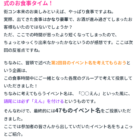
式のお食事タイム！
街コン本来のお楽しみといえば、やっぱり食事ですよね。
実際、出てきた食事は
かなり豪華
で、お酒が進み過ぎてしまったお
客様もいたのではないでしょうか？
ただ、ここでの時間が思ったより短くなってしまったので、
ちょっとゆっくり出来なかったかなというのが感想です。ここは次
回の反省点ですね。
ちなみに、冒頭で述べた
第2回目のイベント名を考えてもらおう
と
いう企画は、
この食事時間中にご一緒となった各席のグループで考えて投票して
いただきました！
ちなみに考えてもらうイベント名は、「○○えん」といった風に、
語尾には必ず「えん」を付ける
というものです。
47ものイベント名
そんなわけで、最終的には
をご投票いただ
きました。
ここでは参加者の皆さんから出していだいたイベント名をちょこっ
とご紹介。