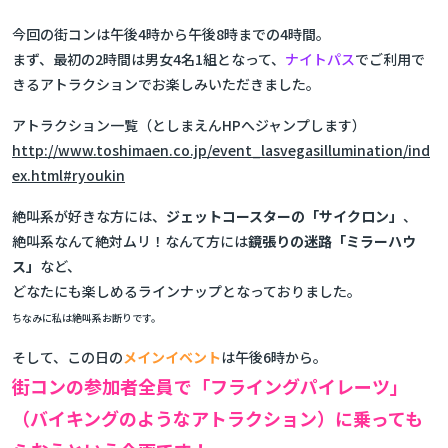
今回の街コンは午後4時から午後8時までの4時間。
まず、最初の2時間は男女4名1組となって、
ナイトパス
でご利用で
きるアトラクションでお楽しみいただきました。
アトラクション一覧（としまえんHPへジャンプします）
http://www.toshimaen.co.jp/event_lasvegasillumination/ind
ex.html#ryoukin
絶叫系が好きな方には、
ジェットコースターの「サイクロン」
、
絶叫系なんて絶対ムリ！なんて方には
鏡張りの迷路「ミラーハウ
ス」
など、
どなたにも楽しめるラインナップとなっておりました。
ちなみに私は絶叫系お断りです。
そして、この日の
メインイベント
は午後6時から。
街コンの参加者全員で「フライングパイレーツ」
（バイキングのようなアトラクション）に乗っても