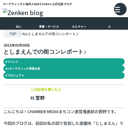
マーケティングと海外人材のZenken
公式社員ブログ
メインコンテンツにスキップ
バ
ALL
事業・サービス
カルチャー
人
TOP
ALL
としまえんでの街コンレポート♪
2013年03月08日
としまえんでの街コンレポート♪
#
イベント
#
eマーケティング事業本部
#
プロジェクト
この記事を書いた人
H.菅野
こんにちは！CHAMBER MEDIAまちコン運営推進部の菅野です。
今回のブログは、前回の私の回で告知した遊園地「としまえん」で