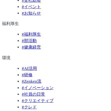
#
全社総会
#
イベント
#
お知らせ
福利厚生
#
福利厚生
#
部活動
#
健康経営
環境
#
AI活用
#
研修
#
Zenken流
#
イノベーション
#
社員の日常
#
クリエイティブ
#
クレド