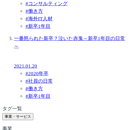
#
コンサルティング
#
働き方
#
海外IT人材
#
新卒1年目
一番怒られた新卒？泣いた赤鬼～新卒1年目の日常
～
2021.01.20
#
2020年卒
#
社員の日常
#
働き方
#
新卒1年目
タグ一覧
事業・サービス
事業