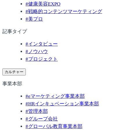
#
健康美容EXPO
#
戦略的コンテンツマーケティング
#
美プロ
記事タイプ
#
インタビュー
#
ノウハウ
#
プロジェクト
カルチャー
事業本部
#
eマーケティング事業本部
#
HRインキュベーション事業本部
#
管理本部
#
グループ会社
#
グローバル教育事業本部