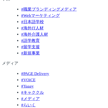
#
職業ブランディングメディア
#
Webマーケティング
#
日本語学校
#
海外IT人材
#
海外介護人材
#
語学教育
#
留学支援
#
新規事業
メディア
#
PAGE Delivery
#
VOiCE
#
Yaaay
#
キャククル
#
メディア
#
らいく