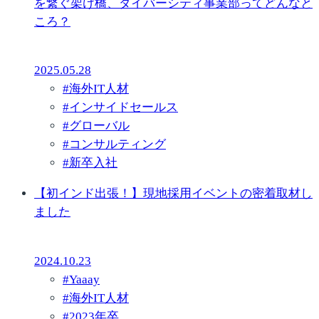
を繋ぐ架け橋、ダイバーシティ事業部ってどんなと
ころ？
2025.05.28
#
海外IT人材
#
インサイドセールス
#
グローバル
#
コンサルティング
#
新卒入社
【初インド出張！】現地採用イベントの密着取材し
ました
2024.10.23
#
Yaaay
#
海外IT人材
#
2023年卒