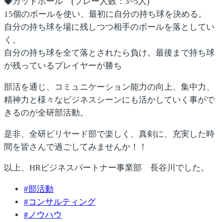
◆カットボール
(プレー人数：3~5人)
15個のボールを使い、最初に自分の持ち球を決める。
自分の持ち球を場に残しつつ相手のボールを落としてい
く。
自分の持ち球を全て落とされたら負け。最後まで持ち球
が残っているプレイヤーが勝ち
部活を通じ、
コミュニケーション能力の向上、集中力、
精神力と様々なビジネスシーンにも活かしていく事がで
きる
のが全研部活動。
是非、全研ビリヤード部で楽しく、真剣に、充実した時
間を皆さんで過ごしてみませんか！！
以上、HRビジネスパートナー事業部 長谷川でした。
#
部活動
#
コンサルティング
#
ノウハウ