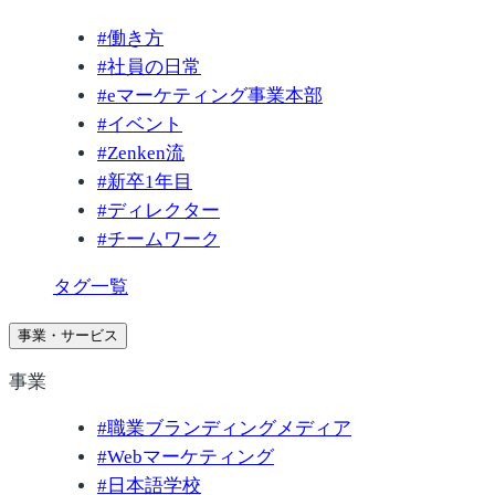
#
働き方
#
社員の日常
#
eマーケティング事業本部
#
イベント
#
Zenken流
#
新卒1年目
#
ディレクター
#
チームワーク
タグ一覧
事業・サービス
事業
#
職業ブランディングメディア
#
Webマーケティング
#
日本語学校