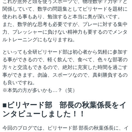
これが意外と頭を使うスポーツで、
物理数学？力学？
と
関係していて、数学の問題集としてビリヤードを題材に
使われる事もあり、勉強すると本当に奥が深いです。
また、数学的な思考も必要ですが、プレーに対する
集中
力
、プレッシャーに負けない
精神力
も要するので
メンタ
ルトレーニング
にもなりますね。
といっても全研ビリヤード部は初心者から気軽に参加す
る事ができるので、軽く飲んで、食べて、
色々な部署の
方々と交流
もできるので、絶対に充実した時間を過ごす
事ができます。勿論、スポーツなので、真剣勝負するの
も良いですね。
※本気の方が多いかも…？（笑）
■ビリヤード部 部長の秋葉係長をイ
ンタビューしました！！
今回のブログでは、ビリヤード部 部長の秋葉係長に、イ