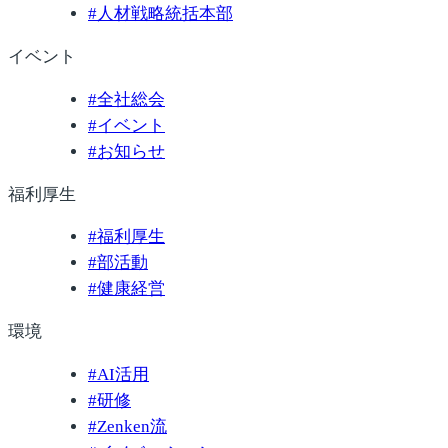
#
人材戦略統括本部
イベント
#
全社総会
#
イベント
#
お知らせ
福利厚生
#
福利厚生
#
部活動
#
健康経営
環境
#
AI活用
#
研修
#
Zenken流