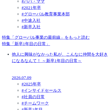
#
パパ・ママ
#
2021年卒
#
グローバル教育事業本部
#
中途入社
#
新卒入社
特集「グローバル事業の最前線」をもっと読む
特集「新卒1年目の日常」
他人に興味がなかった私が、こんなに仲間を大好き
になるなんて！ ～新卒1年目の日常～
2026.07.09
#
2025年卒
#
インサイドセールス
#
社員の日常
#
チームワーク
#
新卒1年目