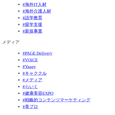
#
海外IT人材
#
海外介護人材
#
語学教育
#
留学支援
#
新規事業
メディア
#
PAGE Delivery
#
VOiCE
#
Yaaay
#
キャククル
#
メディア
#
らいく
#
健康美容EXPO
#
戦略的コンテンツマーケティング
#
美プロ