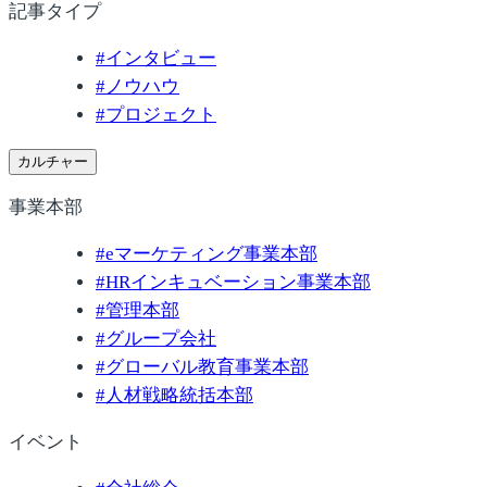
記事タイプ
#
インタビュー
#
ノウハウ
#
プロジェクト
カルチャー
事業本部
#
eマーケティング事業本部
#
HRインキュベーション事業本部
#
管理本部
#
グループ会社
#
グローバル教育事業本部
#
人材戦略統括本部
イベント