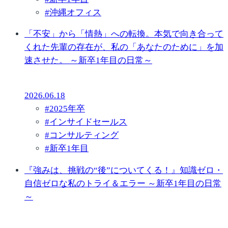
#
沖縄オフィス
「不安」から「情熱」への転換。本気で向き合って
くれた先輩の存在が、私の「あなたのために」を加
速させた。 ～新卒1年目の日常～
2026.06.18
#
2025年卒
#
インサイドセールス
#
コンサルティング
#
新卒1年目
『強みは、挑戦の“後”についてくる！』知識ゼロ・
自信ゼロな私のトライ＆エラー ～新卒1年目の日常
～