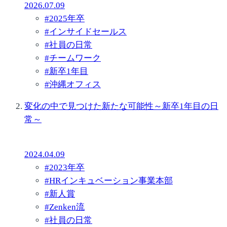
2026.07.09
#
2025年卒
#
インサイドセールス
#
社員の日常
#
チームワーク
#
新卒1年目
#
沖縄オフィス
変化の中で見つけた新たな可能性～新卒1年目の日
常～
2024.04.09
#
2023年卒
#
HRインキュベーション事業本部
#
新人賞
#
Zenken流
#
社員の日常