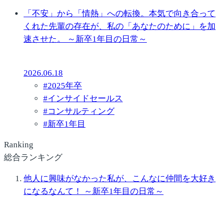
「不安」から「情熱」への転換。本気で向き合って
くれた先輩の存在が、私の「あなたのために」を加
速させた。 ～新卒1年目の日常～
2026.06.18
#
2025年卒
#
インサイドセールス
#
コンサルティング
#
新卒1年目
Ranking
総合ランキング
他人に興味がなかった私が、こんなに仲間を大好き
になるなんて！ ～新卒1年目の日常～