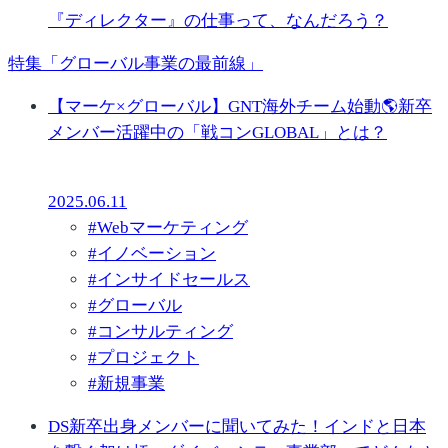
『ディレクター』の仕事って、なんだろう？
特集「グローバル事業の最前線」
【マーケ×グローバル】GNT海外チーム始動🌎新卒
メンバー活躍中の「戦コンGLOBAL」とは？
2025.06.11
#
Webマーケティング
#
イノベーション
#
インサイドセールス
#
グローバル
#
コンサルティング
#
プロジェクト
#
新規事業
DS新卒出身メンバーに聞いてみた！インドと日本