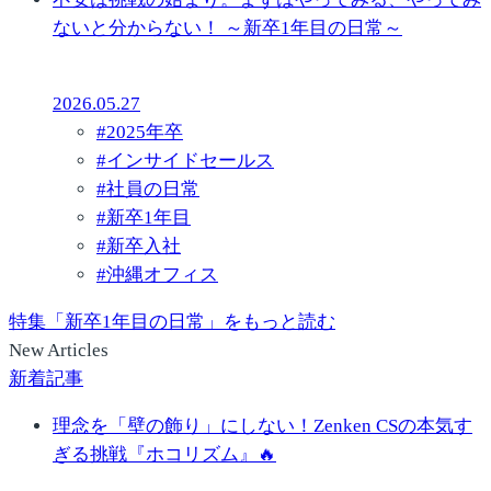
ないと分からない！ ～新卒1年目の日常～
2026.05.27
#
2025年卒
#
インサイドセールス
#
社員の日常
#
新卒1年目
#
新卒入社
#
沖縄オフィス
特集「新卒1年目の日常」をもっと読む
New Articles
新着記事
理念を「壁の飾り」にしない！Zenken CSの本気す
ぎる挑戦『ホコリズム』🔥