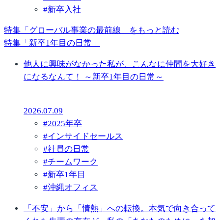
#
新卒入社
特集「グローバル事業の最前線」をもっと読む
特集「新卒1年目の日常」
他人に興味がなかった私が、こんなに仲間を大好き
になるなんて！ ～新卒1年目の日常～
2026.07.09
#
2025年卒
#
インサイドセールス
#
社員の日常
#
チームワーク
#
新卒1年目
#
沖縄オフィス
「不安」から「情熱」への転換。本気で向き合って