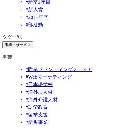
#
新卒3年目
#
新人賞
#
2017年卒
#
部活動
タグ一覧
事業・サービス
事業
#
職業ブランディングメディア
#
Webマーケティング
#
日本語学校
#
海外IT人材
#
海外介護人材
#
語学教育
#
留学支援
#
新規事業