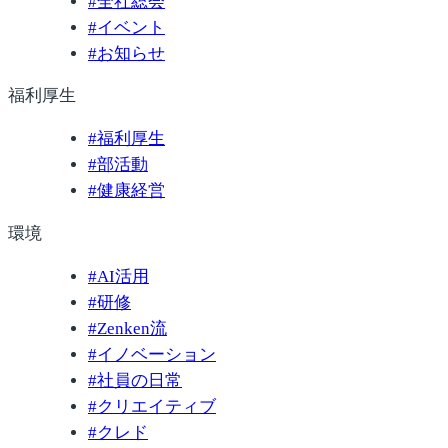
#
全社総会
#
イベント
#
お知らせ
福利厚生
#
福利厚生
#
部活動
#
健康経営
環境
#
AI活用
#
研修
#
Zenken流
#
イノベーション
#
社員の日常
#
クリエイティブ
#
クレド