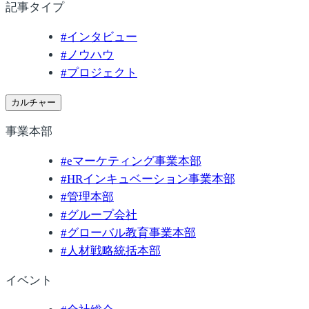
記事タイプ
#
インタビュー
#
ノウハウ
#
プロジェクト
カルチャー
事業本部
#
eマーケティング事業本部
#
HRインキュベーション事業本部
#
管理本部
#
グループ会社
#
グローバル教育事業本部
#
人材戦略統括本部
イベント