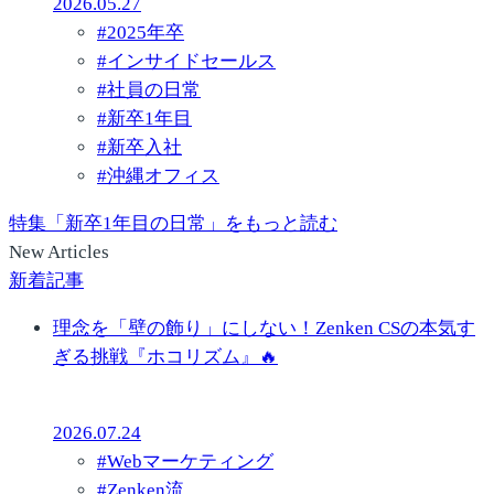
2026.05.27
#
2025年卒
#
インサイドセールス
#
社員の日常
#
新卒1年目
#
新卒入社
#
沖縄オフィス
特集「新卒1年目の日常」をもっと読む
New Articles
新着記事
理念を「壁の飾り」にしない！Zenken CSの本気す
ぎる挑戦『ホコリズム』🔥
2026.07.24
#
Webマーケティング
#
Zenken流