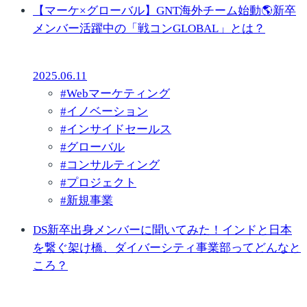
【マーケ×グローバル】GNT海外チーム始動🌎新卒
メンバー活躍中の「戦コンGLOBAL」とは？
2025.06.11
#
Webマーケティング
#
イノベーション
#
インサイドセールス
#
グローバル
#
コンサルティング
#
プロジェクト
#
新規事業
DS新卒出身メンバーに聞いてみた！インドと日本
を繋ぐ架け橋、ダイバーシティ事業部ってどんなと
ころ？