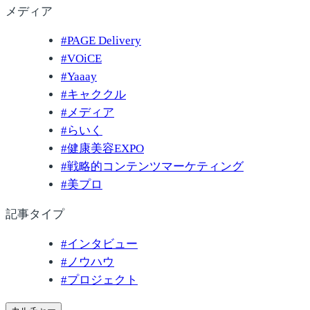
メディア
#
PAGE Delivery
#
VOiCE
#
Yaaay
#
キャククル
#
メディア
#
らいく
#
健康美容EXPO
#
戦略的コンテンツマーケティング
#
美プロ
記事タイプ
#
インタビュー
#
ノウハウ
#
プロジェクト