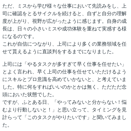
ただ、ミスから学び様々な仕事において先読みをし、上
司に確認をとるサイクルを続けると、自ずと自分の理解
度が上がり、視野が広がったように感じます。自身の成
長は、日々の小さいミスや成功体験を重ねて実感する様
になるのです。
これが
自信につながり、上司により多くの業務領域を任
せて貰えるように直談判をするまでになりました。
上司には「やるタスクが多すぎて早く仕事を任せたい」
とよく言われ、早く上司の仕事を任せていただけるよう
にスキルとプロ意識を高めていかないと、と考えていま
した。特に何をすればいいのかとかは無く、ただただ念
頭においた状態でした。
ですが、ふとある日、「やってみないと分からない！悩
むより行動しないと！」と思い立って、タイミングを見
計らって「このタスクがやりたいです」と聞いてみまし
た。