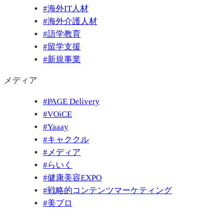
#
海外IT人材
#
海外介護人材
#
語学教育
#
留学支援
#
新規事業
メディア
#
PAGE Delivery
#
VOiCE
#
Yaaay
#
キャククル
#
メディア
#
らいく
#
健康美容EXPO
#
戦略的コンテンツマーケティング
#
美プロ