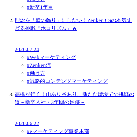
#
新卒1年目
理念を「壁の飾り」にしない！Zenken CSの本気す
ぎる挑戦『ホコリズム』🔥
2026.07.24
#
Webマーケティング
#
Zenken流
#
働き方
#
戦略的コンテンツマーケティング
高橋が行く！山あり谷あり、新たな環境での挑戦の
道～新卒入社・3年間の足跡～
2020.06.22
#
eマーケティング事業本部