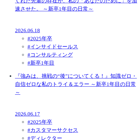
くれた先輩の存在が、私の「あなたのために」を加
速させた。 ～新卒1年目の日常～
2026.06.18
#
2025年卒
#
インサイドセールス
#
コンサルティング
#
新卒1年目
『強みは、挑戦の“後”についてくる！』知識ゼロ・
自信ゼロな私のトライ＆エラー ～新卒1年目の日常
～
2026.06.17
#
2025年卒
#
カスタマーサクセス
#
ディレクター