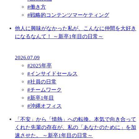
#
働き方
#
戦略的コンテンツマーケティング
他人に興味がなかった私が、こんなに仲間を大好き
になるなんて！ ～新卒1年目の日常～
2026.07.09
#
2025年卒
#
インサイドセールス
#
社員の日常
#
チームワーク
#
新卒1年目
#
沖縄オフィス
「不安」から「情熱」への転換。本気で向き合って
くれた先輩の存在が、私の「あなたのために」を加
速させた。 ～新卒1年目の日常～