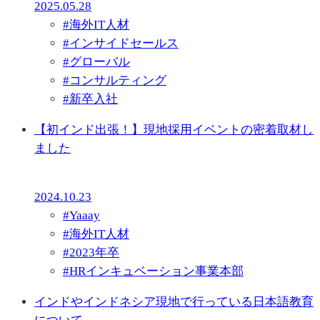
2025.05.28
#
海外IT人材
#
インサイドセールス
#
グローバル
#
コンサルティング
#
新卒入社
【初インド出張！】現地採用イベントの密着取材し
ました
2024.10.23
#
Yaaay
#
海外IT人材
#
2023年卒
#
HRインキュベーション事業本部
インドやインドネシア現地で行っている日本語教育