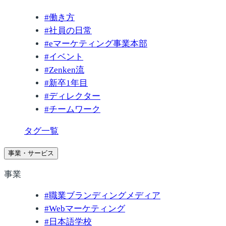
#
働き方
#
社員の日常
#
eマーケティング事業本部
#
イベント
#
Zenken流
#
新卒1年目
#
ディレクター
#
チームワーク
タグ一覧
事業・サービス
事業
#
職業ブランディングメディア
#
Webマーケティング
#
日本語学校