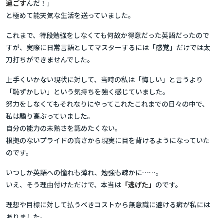
過ごす
んだ！」
と極めて能天気な生活を送っていました。
これまで、特段勉強をしなくても何故か得意だった英語だったので
すが、実際に日常言語としてマスターするには「感覚」だけでは太
刀打ちができませんでした。
上手くいかない現状に対して、当時の私は「悔しい」と言うより
「恥ずかしい」という気持ちを強く感じていました。
努力をしなくてもそれなりにやってこれたこれまでの日々の中で、
私は驕り高ぶっていました。
自分の能力の未熟さを認めたくない。
根拠のないプライドの高さから現実に目を背けるようになっていた
のです。
いつしか英語への憧れも薄れ、勉強も疎かに……。
いえ、そう理由付けただけで、本当は
「逃げた」
のです。
理想や目標に対して払うべきコストから無意識に避ける癖が私には
ありました。