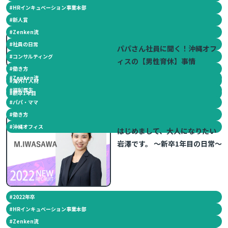
#
HRインキュベーション事業本部
#
新人賞
#
Zenken流
2023.04.21
#
社員の日常
パパさん社員に聞く！沖縄オフ
#
コンサルティング
ィスの【男性育休】事情
#
働き方
#
Zenken流
#
海外IT人材
#
福利厚生
#
新卒1年目
#
パパ・ママ
#
働き方
2022.12.02
#
沖縄オフィス
はじめまして、大人になりたい
岩澤です。 ～新卒1年目の日常～
#
2022年卒
#
HRインキュベーション事業本部
#
Zenken流