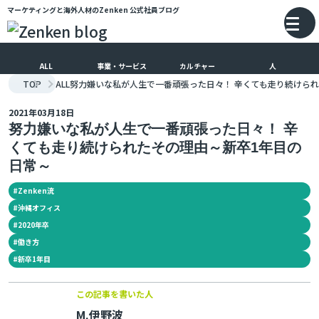
マーケティングと海外人材のZenken
公式社員ブログ
メインコンテンツにスキップ
バ
ALL
事業・サービス
カルチャー
人
TOP
ALL
努力嫌いな私が人生で一番頑張った日々！ 辛くても走り続けられ
2021年03月18日
努力嫌いな私が人生で一番頑張った日々！ 辛
くても走り続けられたその理由～新卒1年目の
日常～
#
Zenken流
#
沖縄オフィス
#
2020年卒
#
働き方
#
新卒1年目
この記事を書いた人
M.伊野波