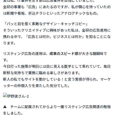
実は私、IT業界を志す前は広告業界を目指していました。
全研の事業も「広告」にあたるのですが、私が関心を持っていたの
は新聞や看板、折込チラシといったアナログチックなもの。
「パッと目を惹く素敵なデザイン・キャッチコピー」
そういったクリエイティブに興味があった私は、全研の広告運用に
携わる中で、「広告とは何か。ビジネスとは何か」を知ることにな
ります。
リスティング広告の運用は、
成果のスピード感
が大きな醍醐味で
す。
今日打った施策が明日には目に見える数字として表れていて、毎日
新鮮な気持ちで業務に臨める楽しさがあります。
新人の私でもサイトを動かしている！と言う実感が得られ、マーケ
ッターの仲間入りを果たした気分でした。
▲ チームに配属されてからより一層リスティング広告関連の勉強
をしました。