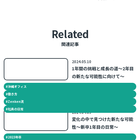
Related
関連記事
2024.05.10
1年間の挑戦と成長の道～2年目
の新たな可能性に向けて～
#
沖縄オフィス
#
働き方
#
Zenken流
#
社員の日常
2024.04.09
変化の中で見つけた新たな可能
性～新卒1年目の日常～
#
2023年卒