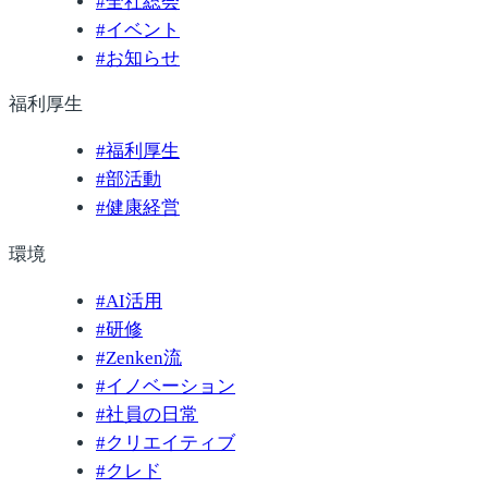
#
全社総会
#
イベント
#
お知らせ
福利厚生
#
福利厚生
#
部活動
#
健康経営
環境
#
AI活用
#
研修
#
Zenken流
#
イノベーション
#
社員の日常
#
クリエイティブ
#
クレド