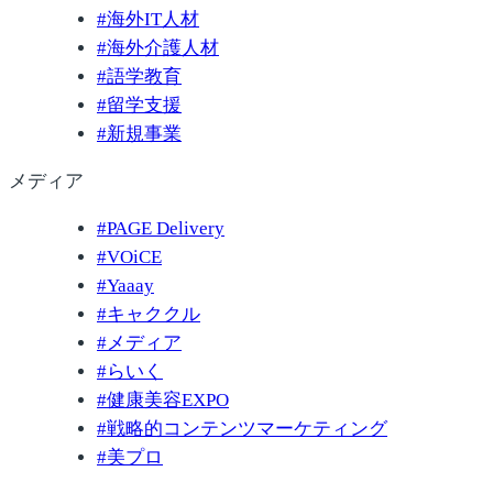
#
海外IT人材
#
海外介護人材
#
語学教育
#
留学支援
#
新規事業
メディア
#
PAGE Delivery
#
VOiCE
#
Yaaay
#
キャククル
#
メディア
#
らいく
#
健康美容EXPO
#
戦略的コンテンツマーケティング
#
美プロ