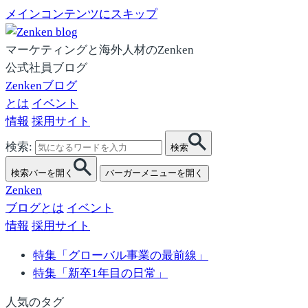
メインコンテンツにスキップ
マーケティングと海外人材のZenken
公式社員ブログ
Zenkenブログ
とは
イベント
情報
採用サイト
検索:
検索
検索バーを開く
バーガーメニューを開く
Zenken
ブログとは
イベント
情報
採用サイト
特集「グローバル事業の最前線」
特集「新卒1年目の日常」
人気のタグ