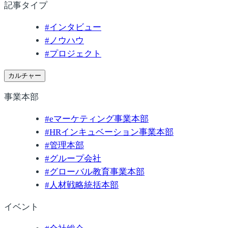
記事タイプ
#
インタビュー
#
ノウハウ
#
プロジェクト
カルチャー
事業本部
#
eマーケティング事業本部
#
HRインキュベーション事業本部
#
管理本部
#
グループ会社
#
グローバル教育事業本部
#
人材戦略統括本部
イベント