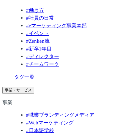
#
働き方
#
社員の日常
#
eマーケティング事業本部
#
イベント
#
Zenken流
#
新卒1年目
#
ディレクター
#
チームワーク
タグ一覧
事業・サービス
事業
#
職業ブランディングメディア
#
Webマーケティング
#
日本語学校