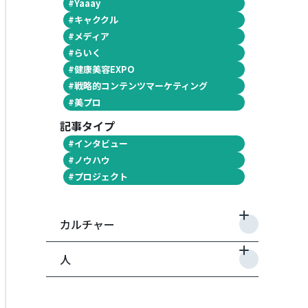
#
Yaaay
#
キャククル
#
メディア
#
らいく
#
健康美容EXPO
#
戦略的コンテンツマーケティング
#
美プロ
記事タイプ
#
インタビュー
#
ノウハウ
#
プロジェクト
カルチャー
人