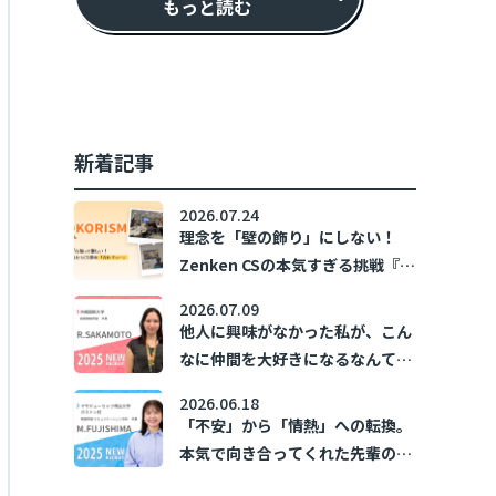
もっと読む
新着記事
2026.07.24
理念を「壁の飾り」にしない！
Zenken CSの本気すぎる挑戦『ホ
コリズム』🔥
2026.07.09
他人に興味がなかった私が、こん
なに仲間を大好きになるなんて！
～新卒1年目の日常～
2026.06.18
「不安」から「情熱」への転換。
本気で向き合ってくれた先輩の存
在が、私の「あなたのために」を