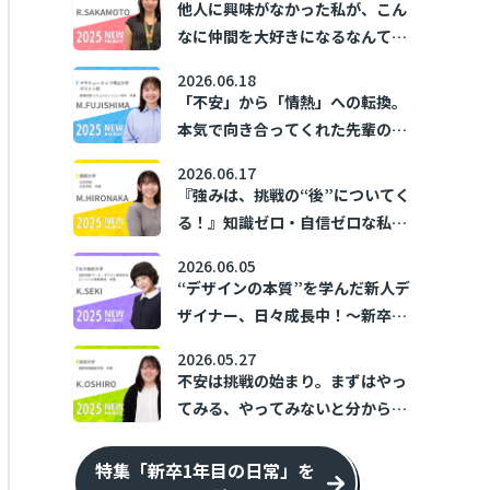
他人に興味がなかった私が、こん
なに仲間を大好きになるなんて！
～新卒1年目の日常～
2026.06.18
「不安」から「情熱」への転換。
本気で向き合ってくれた先輩の存
在が、私の「あなたのために」を
2026.06.17
加速させた。 ～新卒1年目の日常
『強みは、挑戦の“後”についてく
～
る！』知識ゼロ・自信ゼロな私の
トライ＆エラー ～新卒1年目の日
2026.06.05
常～
“デザインの本質”を学んだ新人デ
ザイナー、日々成長中！～新卒1
年目の日常～
2026.05.27
不安は挑戦の始まり。まずはやっ
てみる、やってみないと分からな
い！ ～新卒1年目の日常～
特集「新卒1年目の日常」を