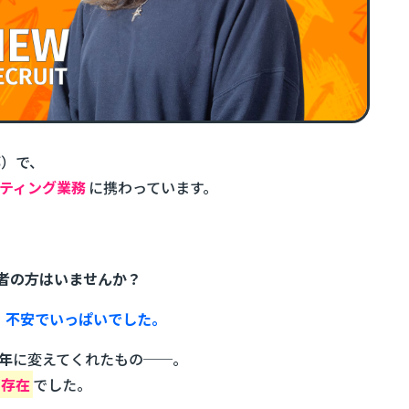
部）で、
ティング業務
に携わっています。
者の方はいませんか？
、不安でいっぱいでした。
年
に変えてくれたもの──。
の存在
でした。