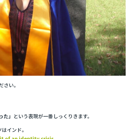
ださい。
った」
という表現が一番しっくりきます。
ツはインド。
 of an identity crisis.