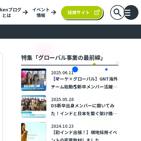
nkenブログ
イベント
検索バーを
採用サイト
とは
情報
バー
特集「グローバル事業の最前線」
2025.06.11
【マーケ×グローバル】GNT海外
チーム始動🌎新卒メンバー活躍中
の「戦コンGLOBAL」とは？
2025.05.28
DS新卒出身メンバーに聞いてみ
た！インドと日本を繋ぐ架け橋、
ダイバーシティ事業部ってどんな
2024.10.23
ところ？
【初インド出張！】現地採用イベ
ントの密着取材しました