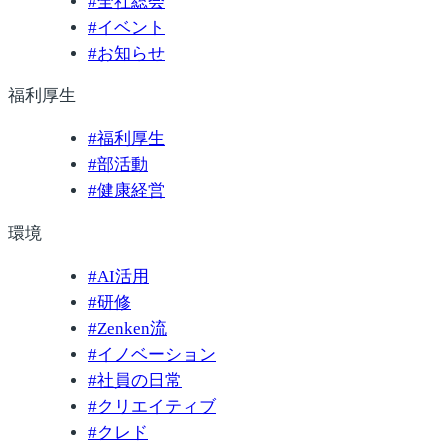
#
全社総会
#
イベント
#
お知らせ
福利厚生
#
福利厚生
#
部活動
#
健康経営
環境
#
AI活用
#
研修
#
Zenken流
#
イノベーション
#
社員の日常
#
クリエイティブ
#
クレド