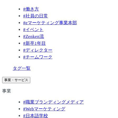
#
働き方
#
社員の日常
#
eマーケティング事業本部
#
イベント
#
Zenken流
#
新卒1年目
#
ディレクター
#
チームワーク
タグ一覧
事業・サービス
事業
#
職業ブランディングメディア
#
Webマーケティング
#
日本語学校