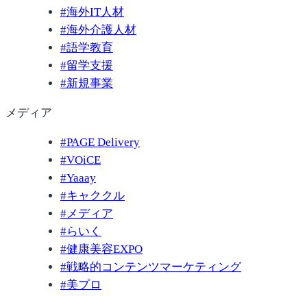
#
海外IT人材
#
海外介護人材
#
語学教育
#
留学支援
#
新規事業
メディア
#
PAGE Delivery
#
VOiCE
#
Yaaay
#
キャククル
#
メディア
#
らいく
#
健康美容EXPO
#
戦略的コンテンツマーケティング
#
美プロ