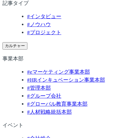
記事タイプ
#
インタビュー
#
ノウハウ
#
プロジェクト
カルチャー
事業本部
#
eマーケティング事業本部
#
HRインキュベーション事業本部
#
管理本部
#
グループ会社
#
グローバル教育事業本部
#
人材戦略統括本部
イベント