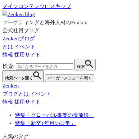
メインコンテンツにスキップ
マーケティングと海外人材のZenken
公式社員ブログ
Zenkenブログ
とは
イベント
情報
採用サイト
検索:
検索
検索バーを開く
バーガーメニューを開く
Zenken
ブログとは
イベント
情報
採用サイト
特集「グローバル事業の最前線」
特集「新卒1年目の日常」
人気のタグ