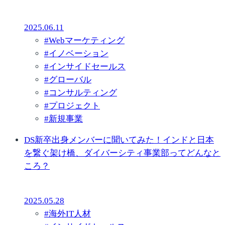
2025.06.11
#
Webマーケティング
#
イノベーション
#
インサイドセールス
#
グローバル
#
コンサルティング
#
プロジェクト
#
新規事業
DS新卒出身メンバーに聞いてみた！インドと日本
を繋ぐ架け橋、ダイバーシティ事業部ってどんなと
ころ？
2025.05.28
#
海外IT人材