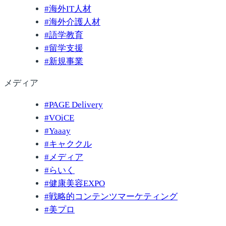
#
海外IT人材
#
海外介護人材
#
語学教育
#
留学支援
#
新規事業
メディア
#
PAGE Delivery
#
VOiCE
#
Yaaay
#
キャククル
#
メディア
#
らいく
#
健康美容EXPO
#
戦略的コンテンツマーケティング
#
美プロ