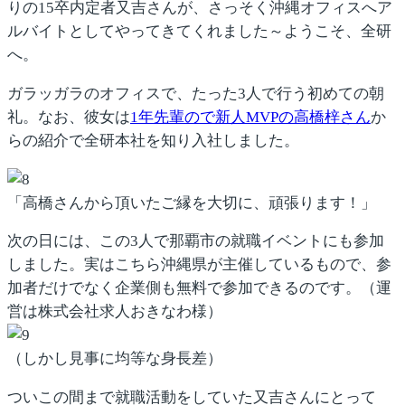
りの15卒内定者又吉さんが、さっそく沖縄オフィスへア
ルバイトとしてやってきてくれました～ようこそ、全研
へ。
ガラッガラのオフィスで、たった3人で行う初めての朝
礼。なお、彼女は
1年先輩ので新人MVPの高橋梓さん
か
らの紹介で全研本社を知り入社しました。
「高橋さんから頂いたご縁を大切に、頑張ります！」
次の日には、この3人で那覇市の就職イベントにも参加
しました。実はこちら沖縄県が主催しているもので、参
加者だけでなく企業側も無料で参加できるのです。（運
営は株式会社求人おきなわ様）
（しかし見事に均等な身長差）
ついこの間まで就職活動をしていた又吉さんにとって