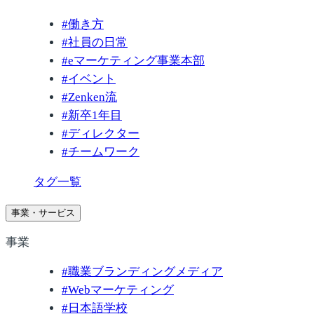
#
働き方
#
社員の日常
#
eマーケティング事業本部
#
イベント
#
Zenken流
#
新卒1年目
#
ディレクター
#
チームワーク
タグ一覧
事業・サービス
事業
#
職業ブランディングメディア
#
Webマーケティング
#
日本語学校