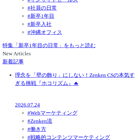
#
社員の日常
#
新卒1年目
#
新卒入社
#
沖縄オフィス
特集「新卒1年目の日常」をもっと読む
New Articles
新着記事
理念を「壁の飾り」にしない！Zenken CSの本気す
ぎる挑戦『ホコリズム』🔥
2026.07.24
#
Webマーケティング
#
Zenken流
#
働き方
#
戦略的コンテンツマーケティング