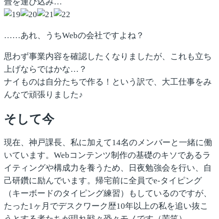
畳を運び込み…
……あれ、うちWebの会社ですよね？
思わず事業内容を確認したくなりましたが、これも立ち
上げならではかな…？
ナイものは自分たちで作る！という訳で、大工仕事をみ
んなで頑張りました♪
そして今
現在、神戸課長、私に加えて14名のメンバーと一緒に働
いています。Webコンテンツ制作の基礎のキソであるラ
イティングや構成力を養うため、日夜勉強会を行い、自
己研鑽に励んでいます。帰宅前に全員でe-タイピング
（キーボードのタイピング練習）もしているのですが、
たった1ヶ月でデスクワーク歴10年以上の私を追い抜こ
うとする者たちが現れ戦々恐々モノです（苦笑）