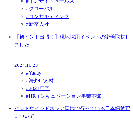
#
インサイドセールス
#
グローバル
#
コンサルティング
#
新卒入社
【初インド出張！】現地採用イベントの密着取材し
ました
2024.10.23
#
Yaaay
#
海外IT人材
#
2023年卒
#
HRインキュベーション事業本部
インドやインドネシア現地で行っている日本語教育
について