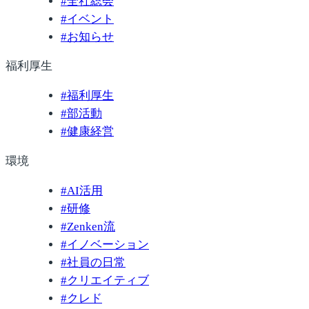
#
全社総会
#
イベント
#
お知らせ
福利厚生
#
福利厚生
#
部活動
#
健康経営
環境
#
AI活用
#
研修
#
Zenken流
#
イノベーション
#
社員の日常
#
クリエイティブ
#
クレド