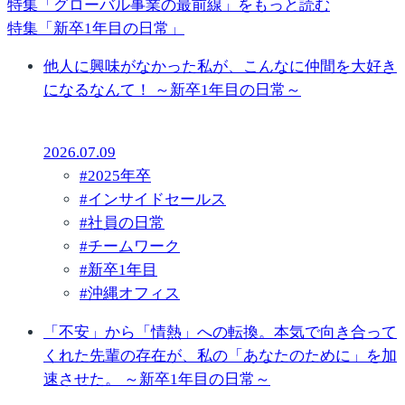
特集「グローバル事業の最前線」をもっと読む
特集「新卒1年目の日常」
他人に興味がなかった私が、こんなに仲間を大好き
になるなんて！ ～新卒1年目の日常～
2026.07.09
#
2025年卒
#
インサイドセールス
#
社員の日常
#
チームワーク
#
新卒1年目
#
沖縄オフィス
「不安」から「情熱」への転換。本気で向き合って
くれた先輩の存在が、私の「あなたのために」を加
速させた。 ～新卒1年目の日常～