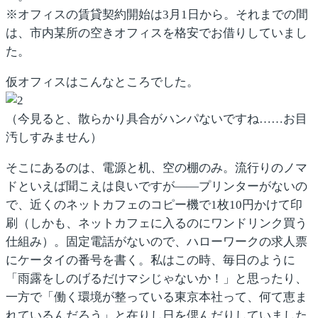
※オフィスの賃貸契約開始は3月1日から。それまでの間
は、市内某所の空きオフィスを格安でお借りしていまし
た。
仮オフィスはこんなところでした。
（今見ると、散らかり具合がハンパないですね……お目
汚しすみません）
そこにあるのは、電源と机、空の棚のみ。流行りのノマ
ドといえば聞こえは良いですが――プリンターがないの
で、近くのネットカフェのコピー機で1枚10円かけて印
刷（しかも、ネットカフェに入るのにワンドリンク買う
仕組み）。固定電話がないので、ハローワークの求人票
にケータイの番号を書く。私はこの時、毎日のように
「雨露をしのげるだけマシじゃないか！」と思ったり、
一方で「働く環境が整っている東京本社って、何て恵ま
れているんだろう」と在りし日を偲んだりしていました