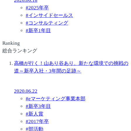
2026.06.18
#
2025年卒
#
インサイドセールス
#
コンサルティング
#
新卒1年目
Ranking
総合ランキング
高橋が行く！山あり谷あり、新たな環境での挑戦の
道～新卒入社・3年間の足跡～
2020.06.22
#
eマーケティング事業本部
#
新卒3年目
#
新人賞
#
2017年卒
#
部活動