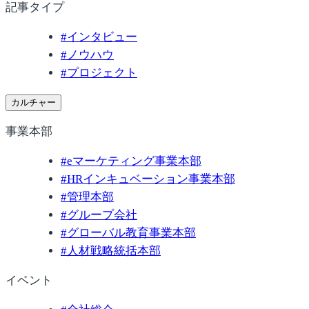
記事タイプ
#
インタビュー
#
ノウハウ
#
プロジェクト
カルチャー
事業本部
#
eマーケティング事業本部
#
HRインキュベーション事業本部
#
管理本部
#
グループ会社
#
グローバル教育事業本部
#
人材戦略統括本部
イベント